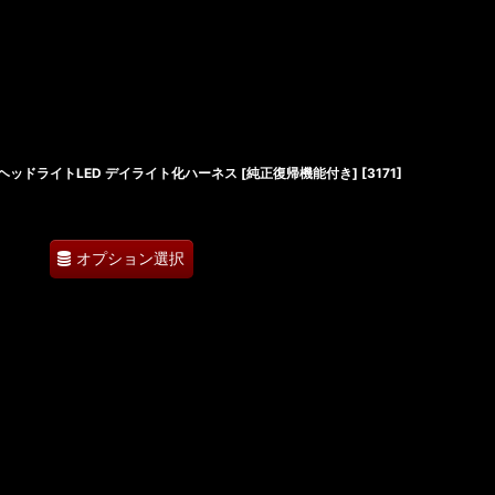
カミニ ヘッドライトLED デイライト化ハーネス [純正復帰機能付き]
[
3171
]
オプション選択