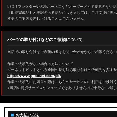
LEDリフレクターや各種ハーネスなどオーダーメイド要素のない商
ZWE211H/NRE210H/NRE214H カローラスポーツ
【即納完成品】と表記のある商品につきましては、ご注文後に表示
変更のご案内を差し上げることはございません。
GXPA16 MXPA12 GRヤリス
MXPH10/MXPA10/MXBA10/KSP210 ヤリス
パーツの取り付けなどのご依頼について
MXPJ10/15 MXPB10/15 ヤリスクロス
当店での取り付けをご希望の際はお問い合わせからご相談ください
ZYX10 NGX50 C-HR
作業の依頼先がない場合の方法について
AAHH40W/AAHH45W/TAHA40W ヴェルファイア
グーネットピットという全国の持ち込み取り付けの依頼先を探すサ
https://www.goo-net.com/pit/
AAHH40W/AAHH45W/AGH40W アルファード
作業の依頼先にお困りの際はこちらのサービスのご利用をご検討く
AYH30/GGH30/35/AGH30/35 ヴェルファイア
※当店の提携サービスやショップではありませんので十分なご検討
AYH30/GGH30/35/AGH30/35 アルファード
ACR50 エスティマ
■
お支払い方法