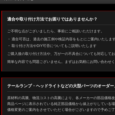
MXWH60/MXWH65 プリウス
適合や取り付け方法でお困りではありませんか？
ZN8 GR86
ご不明な点がございましたら、事前にご相談いただけます。
ZN6 86
適合可否は、過去の施工例や検証内容をもとにご案内いたしま
取り付け方法やDIY可否についてもご説明いたします
GUN125 ハイラックス
ご購入後の取り付け方法や、万が一の不具合についても対応してお
AXUH80/85 MXUA80/85 ハリアー
簡単な内容でも問題ございません。まずはお気軽にお問い合わせく
ZSU60 ハリアー
MXAA54 AXAH54/52 RAV4
テールランプ・ヘッドライトなどの大型パーツのオーダー
GDJ150W/151 WTRJ150 ランドクルーザー プラド
原材料の高騰、物流コストの高騰により、各メーカーの部品価格改
ZVG11/ZSG10 カローラクロス
商品ページに表示されている純正部品価格から値上がりしている場
価格変更のご案内をさせていただく場合がございますので予めご了
ZWE211W/ZWE214W/ZRE212W/NRE210W カローラツーリング