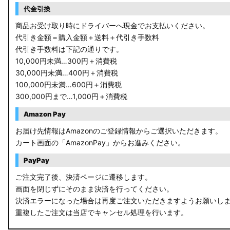
代金引換
B21A デイズルークス
商品お受け取り時にドライバーへ現金でお支払いください。
代引き金額＝購入金額＋送料＋代引き手数料
E13 ノート
代引き手数料は下記の通りです。
10,000円未満…300円＋消費税
E12 ノート
30,000円未満…400円＋消費税
100,000円未満…600円＋消費税
B44A/B45A B47A/B48A ルークス ハイウェイスター
300,000円まで…1,000円＋消費税
JF3/4 N-BOX カスタム
Amazon Pay
JH3/4 N-WGN
お届け先情報はAmazonのご登録情報からご選択いただきます。
カート画面の「AmazonPay」からお進みください。
JH1/2 N-WGN
PayPay
RT5/6 RW1/2 CR-V
ご注文完了後、決済ページに遷移します。
画面を閉じずにそのまま決済を行ってください。
RV5/6 RV3/4 ヴェゼル
決済エラーになった場合は再度ご注文いただきますようお願いし
重複したご注文は当店でキャンセル処理を行います。
RU3/4 ヴェゼル