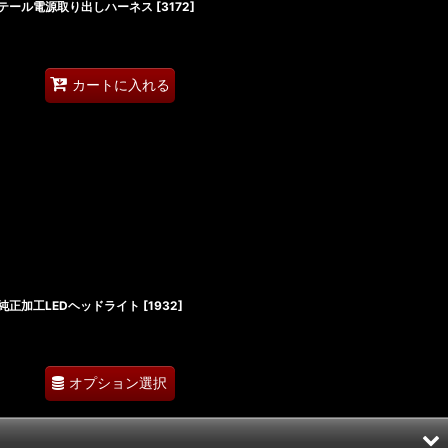
カミニ テール電源取り出しハーネス
[
3172
]
カートに入れる
ミニ 純正加工LEDヘッドライト
[
1932
]
オプション選択