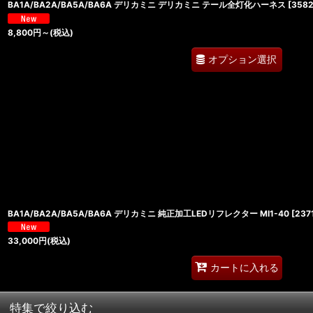
BA1A/BA2A/BA5A/BA6A デリカミニ デリカミニ テール全灯化ハーネス
[
358
8,800
円
～
(税込)
オプション選択
BA1A/BA2A/BA5A/BA6A デリカミニ 純正加工LEDリフレクター MI1-40
[
237
33,000
円
(税込)
カートに入れる
特集で絞り込む