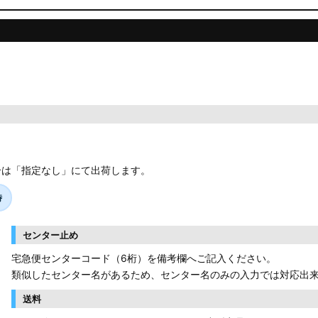
合は「指定なし」にて出荷します。
時
センター止め
宅急便センターコード（6桁）を備考欄へご記入ください。
類似したセンター名があるため、センター名のみの入力では対応出
送料