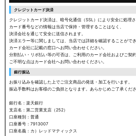
ZWR90W/ZWR95W/MZRA90W/MZRA95W ノア/ヴォクシー
クレジットカード決済
ZRR80 ノア/ヴォクシー
クレジットカード決済は、暗号化通信（SSL）により安全に処理
カード番号などの情報は当店で保持・管理することはなく、
MXPL10G/MXPL15G/MXPC10G シエンタ
決済会社を通じて安全に送信されます。
決済エラー等に関しましては、当店では詳細を確認することがで
NHP17/NSP17NCP17 シエンタ
カード会社に記載の窓口へお問い合わせください。
分割払い・リボ払い等の可否は、ご利用のカード会社およびご契
M900A/M910A ルーミー
ご不明な点はカード会社へお問い合わせください。
A200A/A210A ライズ
銀行振込
お振り込みを確認した上でご注文商品の発送・加工を行います。
E52 エルグランド
振込手数料はお客様のご負担となります。あらかじめご了承くだ
T33 エクストレイル
銀行名：楽天銀行
T32 エクストレイル
支店名：第二営業支店（252）
口座種別：普通
C28 セレナ
口座番号：7913007
口座名義：カ）レッドマティックス
C27 セレナ