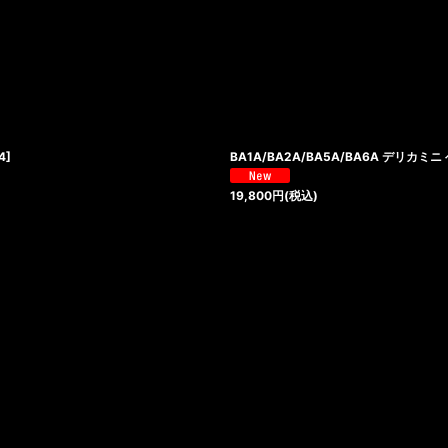
絞り込む
4
]
BA1A/BA2A/BA5A/BA6A デリ
19,800
円
(税込)