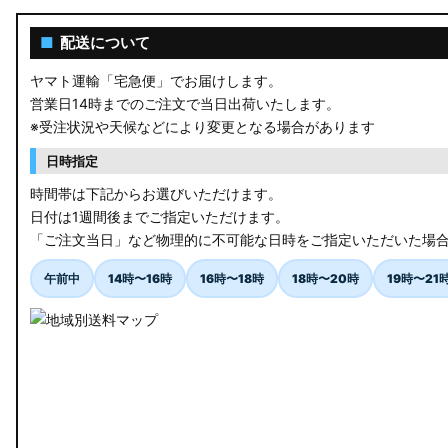
JW5 S660
■
配送について
RP6/7 ステップワゴン
ヤマト運輸「宅急便」でお届けします。
営業日14時までのご注文で当日出荷いたします。
RP1/2 RP3/4 ステップワゴン/スパーダ
※受注状況や天候などにより変更となる場合があります
RK5/6 ステップワゴンスパーダ
日時指定
RC1/2 オデッセイ
時間帯は下記からお選びいただけます。
日付は1週間後までご指定いただけます。
GB5〜8 フリード
「ご注文当日」など物理的に不可能な日時をご指定いただいた場
GR フィット
午前中
14時〜16時
16時〜18時
18時〜20時
19時〜21
GP5/6 GK3〜6 フィット
MK53S スペーシアカスタム
MA37S/MA27S ソリオ / ソリオ バンディット