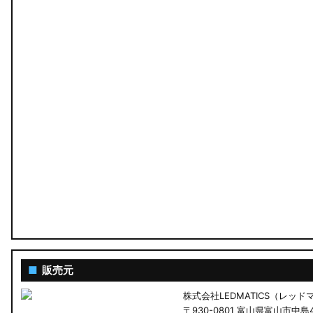
MA26S/MA36S ソリオ
ZC33S スイフトスポーツ
M900S/M910S トール
LA650S タントカスタム
LA600S タントカスタム
LA150S ムーヴカスタム
LA700S ウェイク
GN0W アウトランダー
GK1W/GK9W エクリプスクロス
■
販売元
株式会社LEDMATICS（レッ
CV1W デリカD:5
〒930-0801 富山県富山市中島4-