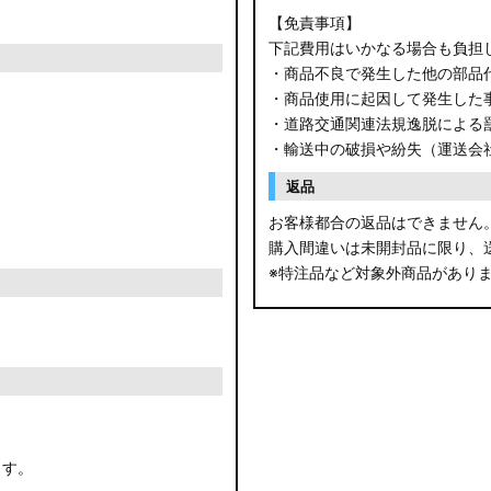
【免責事項】
下記費用はいかなる場合も負担
・商品不良で発生した他の部品
・商品使用に起因して発生した
・道路交通関連法規逸脱による
・輸送中の破損や紛失（運送会
返品
お客様都合の返品はできません
購入間違いは未開封品に限り、
※特注品など対象外商品があり
ます。