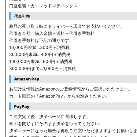
口座名義：カ）レッドマティックス
C27 セレナ
代金引換
B21A デイズルークス
商品お受け取り時にドライバーへ現金でお支払いください。
代引き金額＝購入金額＋送料＋代引き手数料
E13 ノート
代引き手数料は下記の通りです。
10,000円未満…300円＋消費税
E12 ノート
30,000円未満…400円＋消費税
100,000円未満…600円＋消費税
B44A/B45A B47A/B48A ルークス ハイウェイスター
300,000円まで…1,000円＋消費税
JF3/4 N-BOX カスタム
Amazon Pay
JH3/4 N-WGN
お届け先情報はAmazonのご登録情報からご選択いただきます。
カート画面の「AmazonPay」からお進みください。
JH1/2 N-WGN
PayPay
RT5/6 RW1/2 CR-V
ご注文完了後、決済ページに遷移します。
画面を閉じずにそのまま決済を行ってください。
RV5/6 RV3/4 ヴェゼル
決済エラーになった場合は再度ご注文いただきますようお願いし