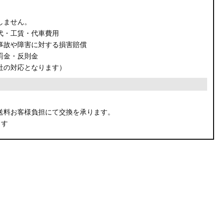
しません。
代・工賃・代車費用
事故や障害に対する損害賠償
罰金・反則金
社の対応となります）
。
送料お客様負担にて交換を承ります。
ます