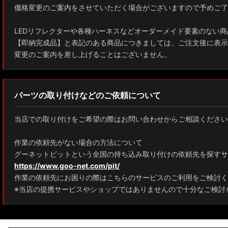
価格変更のご案内をさせていただく場合がございますので予めご了
ZWE211W/ZWE214W/ZRE212W/NRE210W カローラツーリング
LEDリフレクターや各種ハーネスなどオーダーメイド要素のない商
ZWE211H/NRE210H/NRE214H カローラスポーツ
【即納完成品】と表記のある商品につきましては、ご注文後に表示
変更のご案内を差し上げることはございません。
GXPA16 MXPA12 GRヤリス
MXPH10/MXPA10/MXBA10/KSP210 ヤリス
パーツの取り付けなどのご依頼について
MXPJ10/15 MXPB10/15 ヤリスクロス
当店での取り付けをご希望の際はお問い合わせからご相談ください
ZYX10 NGX50 C-HR
作業の依頼先がない場合の方法について
AAHH40W/AAHH45W/TAHA40W ヴェルファイア
グーネットピットという全国の持ち込み取り付けの依頼先を探すサ
https://www.goo-net.com/pit/
AAHH40W/AAHH45W/AGH40W アルファード
作業の依頼先にお困りの際はこちらのサービスのご利用をご検討く
AYH30/GGH30/35/AGH30/35 ヴェルファイア
※当店の提携サービスやショップではありませんので十分なご検討
AYH30/GGH30/35/AGH30/35 アルファード