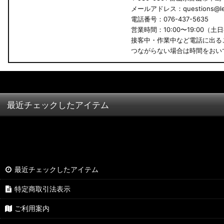
メールアドレス：questions@led
B34A/B35A/B37A/B38A デリカミニ
電話番号：076-437-5635
営業時間：10:00〜19:00（土
B34W/B35W/B37W/B38W ekクロススペース
接客中・作業中など電話に出る
つながらない場合は時間をおい
B34W/B35W/B37W/B38W ekクロス
KG CX-8
KF CX-5
最近チェックしたアイテム
GU クロストレック
GU インプレッサ
VN5 VNH レヴォーグ / レイバック
最近チェックしたアイテム
ZD8 BRZ
特定商取引法表示
ZC6 BRZ
ご利用案内