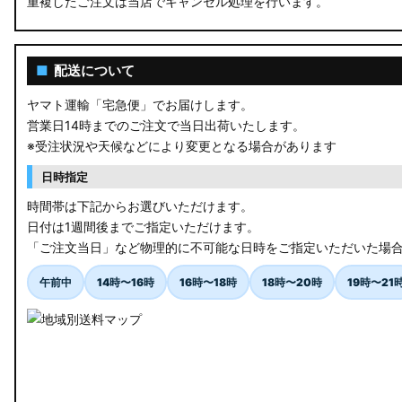
重複したご注文は当店でキャンセル処理を行います。
RU3/4 ヴェゼル
JW5 S660
■
配送について
RP6/7 ステップワゴン
ヤマト運輸「宅急便」でお届けします。
営業日14時までのご注文で当日出荷いたします。
RP1/2 RP3/4 ステップワゴン/スパーダ
※受注状況や天候などにより変更となる場合があります
RK5/6 ステップワゴンスパーダ
日時指定
RC1/2 オデッセイ
時間帯は下記からお選びいただけます。
日付は1週間後までご指定いただけます。
GB5〜8 フリード
「ご注文当日」など物理的に不可能な日時をご指定いただいた場
GR フィット
午前中
14時〜16時
16時〜18時
18時〜20時
19時〜21
GP5/6 GK3〜6 フィット
MK53S スペーシアカスタム
MA37S/MA27S ソリオ / ソリオ バンディット