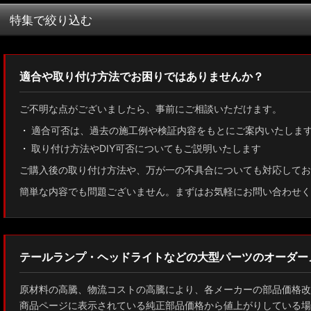
並び順
:
特集で絞り込む
MXWH60/MXWH65 プリウス
適合や取り付け方法でお困りではありませんか？
ZN8 GR86
ご不明な点がございましたら、事前にご相談いただけます。
ZN6 86
適合可否は、過去の施工例や検証内容をもとにご案内いたしま
取り付け方法やDIY可否についてもご説明いたします
GUN125 ハイラックス
ご購入後の取り付け方法や、万が一の不具合についても対応してお
AXUH80/85 MXUA80/85 ハリアー
簡単な内容でも問題ございません。まずはお気軽にお問い合わせく
ZSU60 ハリアー
MXAA54 AXAH54/52 RAV4
テールランプ・ヘッドライトなどの大型パーツのオーダー
GDJ150W/151 WTRJ150 ランドクルーザー プラド
原材料の高騰、物流コストの高騰により、各メーカーの部品価格改
ZVG11/ZSG10 カローラクロス
商品ページに表示されている純正部品価格から値上がりしている場