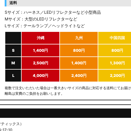
送料
Sサイズ：ハーネス／LEDリフレクターなど小型商品
Mサイズ：大型のLEDリフレクターなど
Lサイズ：テールランプ／ヘッドライトなど
沖縄
九州
中国四国
S
1,400円
800円
800円
M
2,500円
1,400円
1,300円
L
4,000円
2,400円
2,200円
複数で注文いただいた場合は一番大きいサイズの商品に対応する送料にてお届け
離島は実費のご負担をお願いします。
ドマティックス）
17-10