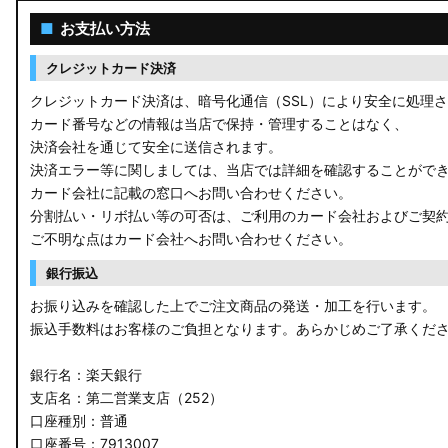
ACR50 エスティマ
■
お支払い方法
ZWR90W/ZWR95W/MZRA90W/MZRA95W ノア/ヴォクシー
クレジットカード決済
ZRR80 ノア/ヴォクシー
クレジットカード決済は、暗号化通信（SSL）により安全に処理
カード番号などの情報は当店で保持・管理することはなく、
MXPL10G/MXPL15G/MXPC10G シエンタ
決済会社を通じて安全に送信されます。
決済エラー等に関しましては、当店では詳細を確認することがで
NHP17/NSP17NCP17 シエンタ
カード会社に記載の窓口へお問い合わせください。
分割払い・リボ払い等の可否は、ご利用のカード会社およびご契
M900A/M910A ルーミー
ご不明な点はカード会社へお問い合わせください。
A200A/A210A ライズ
銀行振込
お振り込みを確認した上でご注文商品の発送・加工を行います。
E52 エルグランド
振込手数料はお客様のご負担となります。あらかじめご了承くだ
T33 エクストレイル
銀行名：楽天銀行
T32 エクストレイル
支店名：第二営業支店（252）
口座種別：普通
C28 セレナ
口座番号：7913007