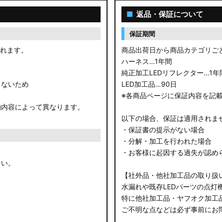
■
返品・保証について
保証期間
されます。
商品出荷日から商品カテゴリご
ハーネス…1年間
純正加工LEDリフレクター…1年
きないため
LED加工品…90日
※各商品ページに保証内容を記
約内容によって異なります。
以下の場合、保証は適用されま
・保証書の提示がない場合
・分解・加工を行われた場合
・お客様に起因する過失が認め
さい。
【社外品・他社加工品の取り扱
水漏れや既存LEDパーツの点灯
特に他社加工品・ヤフオク加工
ご不明な点などは必ず事前にお