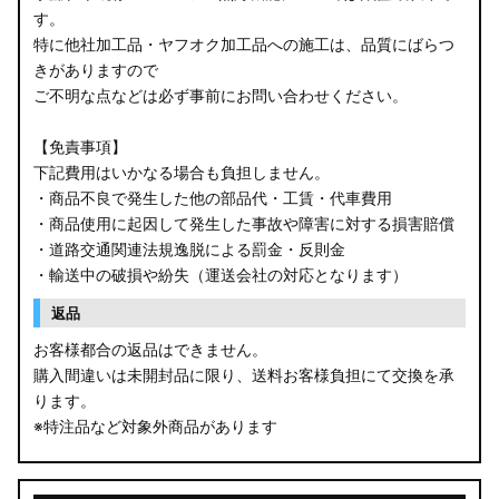
す。
B34W/B35W/B37W/B38W ekクロス
特に他社加工品・ヤフオク加工品への施工は、品質にばらつ
KG CX-8
きがありますので
ご不明な点などは必ず事前にお問い合わせください。
KF CX-5
【免責事項】
GU クロストレック
下記費用はいかなる場合も負担しません。
・商品不良で発生した他の部品代・工賃・代車費用
GU インプレッサ
・商品使用に起因して発生した事故や障害に対する損害賠償
・道路交通関連法規逸脱による罰金・反則金
VN5 VNH レヴォーグ / レイバック
・輸送中の破損や紛失（運送会社の対応となります）
ZD8 BRZ
返品
お客様都合の返品はできません。
ZC6 BRZ
購入間違いは未開封品に限り、送料お客様負担にて交換を承
ります。
URJ201 LX570
※特注品など対象外商品があります
GYL20/AGL20 RX450h