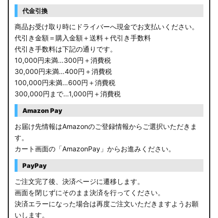
RP6/7 ステップワゴン
代金引換
RP1/2 RP3/4 ステップワゴン/スパーダ
商品お受け取り時にドライバーへ現金でお支払いください。
代引き金額＝購入金額＋送料＋代引き手数料
RK5/6 ステップワゴンスパーダ
代引き手数料は下記の通りです。
10,000円未満…300円＋消費税
RC1/2 オデッセイ
30,000円未満…400円＋消費税
100,000円未満…600円＋消費税
GB5〜8 フリード
300,000円まで…1,000円＋消費税
GR フィット
Amazon Pay
お届け先情報はAmazonのご登録情報からご選択いただきま
GP5/6 GK3〜6 フィット
す。
カート画面の「AmazonPay」からお進みください。
MK53S スペーシアカスタム
PayPay
MA37S/MA27S ソリオ / ソリオ バンディット
ご注文完了後、決済ページに遷移します。
画面を閉じずにそのまま決済を行ってください。
MA26S/MA36S ソリオ
決済エラーになった場合は再度ご注文いただきますようお願
ZC33S スイフトスポーツ
いします。