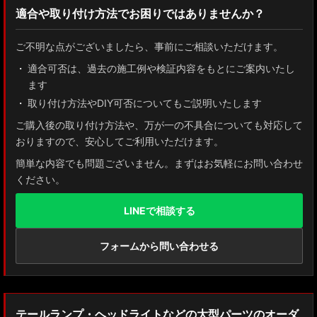
適合や取り付け方法でお困りではありませんか？
ZN8 GR86
ご不明な点がございましたら、事前にご相談いただけます。
ZN6 86
適合可否は、過去の施工例や検証内容をもとにご案内いたし
ます
GUN125 ハイラックス
取り付け方法やDIY可否についてもご説明いたします
AXUH80/85 MXUA80/85 ハリアー
ご購入後の取り付け方法や、万が一の不具合についても対応して
おりますので、安心してご利用いただけます。
ZSU60 ハリアー
簡単な内容でも問題ございません。まずはお気軽にお問い合わせ
ください。
MXAA54 AXAH54/52 RAV4
LINEで相談する
GDJ150W/151 WTRJ150 ランドクルーザー プラド
ZVG11/ZSG10 カローラクロス
フォームから問い合わせる
ZWE211W/ZWE214W/ZRE212W/NRE210W カローラツーリング
ZWE211H/NRE210H/NRE214H カローラスポーツ
テールランプ・ヘッドライトなどの大型パーツのオーダ