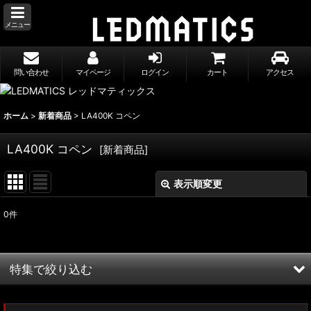
メニュー
問い合わせ
マイページ
ログイン
カート
アクセス
ホーム
>
新着商品
>
LA400K コペン
LA400K コペン
[
新着商品
]
表示順変更
閉じる
0
件
表示数
:
並び順
:
特集で絞り込む
絞り込む
MXWH60/MXWH65 プリウス