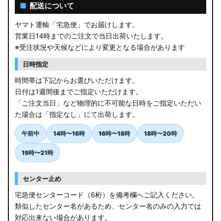
AGL10W RX450h
■
配送について
USF/UVF4# LS600h
ヤマト運輸「宅急便」でお届けします。
営業日14時までのご注文で当日出荷いたします。
JF5/6 N-BOX カスタム
※受注状況や天候などにより変更となる場合があります
MK94S/MK54S スペーシア / カスタム
日時指定
時間帯は下記からお選びいただけます。
ZCEDS/ZDEDS/ZCDDS/ZDDDS スイフト
日付は1週間後までご指定いただけます。
「ご注文当日」など物理的に不可能な日時をご指定いただい
AZSH36W/AZSH37W クラウンスポーツ
た場合は「指定なし」にて出荷します。
LA400K コペン
午前中
14時〜16時
16時〜18時
18時〜20時
汎用LEDバルブ
19時〜21時
BA1A/BA2A/BA5A/BA6A デリカミニ
センター止め
アウトレット
宅急便センターコード（6桁）を備考欄へご記入ください。
類似したセンター名があるため、センター名のみの入力では
JB64W/JB74W/JC74W ジムニー/シエラ/ノマド
対応出来ない場合があります。