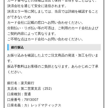
カード番号などの情報は当店で保持・管理することはなく、
決済会社を通じて安全に送信されます。
E13 ノート
決済エラー等に関しましては、当店では詳細を確認すること
ができないため
E12 ノート
カード会社に記載の窓口へお問い合わせください。
B44A/B45A B47A/B48A ルークス ハイウェイスター
分割払い・リボ払い等の可否は、ご利用のカード会社および
ご契約内容によって異なります。
JF3/4 N-BOX カスタム
ご不明な点はカード会社へお問い合わせください。
銀行振込
JH3/4 N-WGN
お振り込みを確認した上でご注文商品の発送・加工を行いま
JH1/2 N-WGN
す。
振込手数料はお客様のご負担となります。あらかじめご了承
RT5/6 RW1/2 CR-V
ください。
RV5/6 RV3/4 ヴェゼル
銀行名：楽天銀行
支店名：第二営業支店（252）
RU3/4 ヴェゼル
口座種別：普通
口座番号：7913007
JW5 S660
口座名義：カ）レッドマティックス