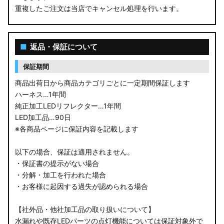
重複したご注文は当店でキャンセル処理を行います。
M900S/M910S トール
LA650S タントカスタム
■
返品・保証について
LA600S タントカスタム
保証期間
LA150S ムーヴカスタム
商品出荷日から商品カテゴリごとに一定期間保証します
ハーネス…1年間
LA700S ウェイク
純正加工LEDリフレクター…1年間
LED加工品…90日
GN0W アウトランダー
※各商品ページに保証内容を記載します
GK1W/GK9W エクリプスクロス
以下の場合、保証は適用されません。
・保証書の提示がない場合
CV1W デリカD:5
・分解・加工を行われた場合
・お客様に起因する過失が認められる場合
B34A/B35A/B37A/B38A デリカミニ
【社外品・他社加工品の取り扱いについて】
B34W/B35W/B37W/B38W ekクロススペース
水漏れや既存LEDパーツの点灯機能については保証対象外で