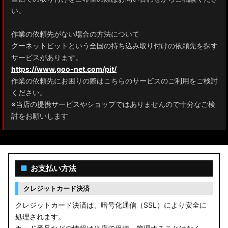
ZRR80 ノア/ヴォクシー
い。
MXPL10G/MXPL15G/MXPC10G シエンタ
作業の依頼先がない場合の方法について
グーネットピットという全国の持ち込み取り付けの依頼先を探す
NHP17/NSP17NCP17 シエンタ
サービスがあります。
M900A/M910A ルーミー
https://www.goo-net.com/pit/
作業の依頼先にお困りの際はこちらのサービスのご利用をご検討
A200A/A210A ライズ
ください。
※当店の提携サービスやショップではありませんので十分なご検
E52 エルグランド
討をお願いします
T33 エクストレイル
T32 エクストレイル
■
お支払い方法
C28 セレナ
クレジットカード決済
C27 セレナ
クレジットカード決済は、暗号化通信（SSL）により安全に
処理されます。
B21A デイズルークス