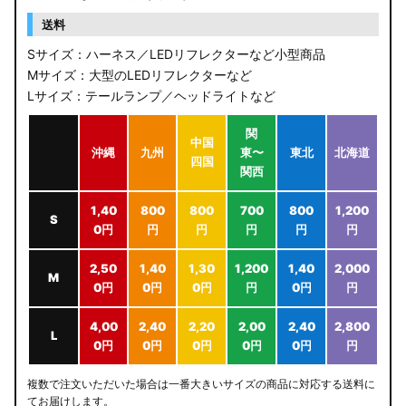
送料
Sサイズ：ハーネス／LEDリフレクターなど小型商品
Mサイズ：大型のLEDリフレクターなど
Lサイズ：テールランプ／ヘッドライトなど
関
中国
沖縄
九州
東〜
東北
北海道
四国
関西
1,40
800
800
700
800
1,200
S
0円
円
円
円
円
円
2,50
1,40
1,30
1,200
1,40
2,000
M
0円
0円
0円
円
0円
円
4,00
2,40
2,20
2,00
2,40
2,800
L
0円
0円
0円
0円
0円
円
複数で注文いただいた場合は一番大きいサイズの商品に対応する送料に
てお届けします。