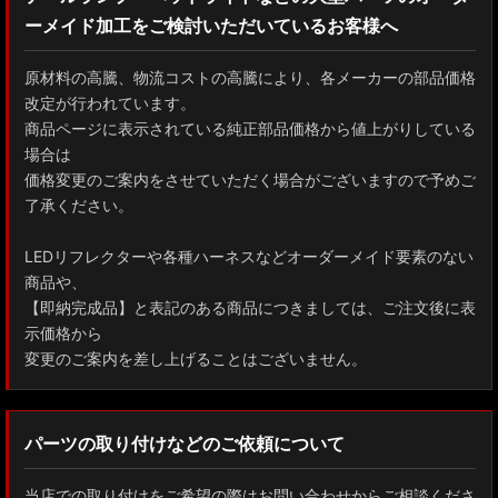
ーメイド加工をご検討いただいているお客様へ
GXPA16 MXPA12 GRヤリス
MXPH10/MXPA10/MXBA10/KSP210 ヤリス
原材料の高騰、物流コストの高騰により、各メーカーの部品価格
改定が行われています。
MXPJ10/15 MXPB10/15 ヤリスクロス
商品ページに表示されている純正部品価格から値上がりしている
場合は
ZYX10 NGX50 C-HR
価格変更のご案内をさせていただく場合がございますので予めご
了承ください。
AAHH40W/AAHH45W/TAHA40W ヴェルファイア
LEDリフレクターや各種ハーネスなどオーダーメイド要素のない
AAHH40W/AAHH45W/AGH40W アルファード
商品や、
【即納完成品】と表記のある商品につきましては、ご注文後に表
AYH30/GGH30/35/AGH30/35 ヴェルファイア
示価格から
変更のご案内を差し上げることはございません。
AYH30/GGH30/35/AGH30/35 アルファード
ACR50 エスティマ
パーツの取り付けなどのご依頼について
ZWR90W/ZWR95W/MZRA90W/MZRA95W ノア/ヴォクシー
当店での取り付けをご希望の際はお問い合わせからご相談くださ