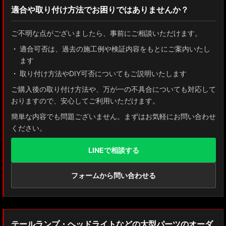
適合や取り付け方法でお困りではありませんか？
ZN8 GR86
ご不明な点がございましたら、事前にご相談いただけます。
ZN6 86
適合可否は、過去の施工例や検証内容をもとにご案内いたし
ます
GUN125 ハイラックス
取り付け方法やDIY可否についてもご説明いたします
AXUH80/85 MXUA80/85 ハリアー
ご購入後の取り付け方法や、万が一の不具合についても対応して
おりますので、安心してご利用いただけます。
ZSU60 ハリアー
簡単な内容でも問題ございません。まずはお気軽にお問い合わせ
ください。
MXAA54 AXAH54/52 RAV4
LINEで相談する
GDJ150W/151 WTRJ150 ランドクルーザー プラド
ZVG11/ZSG10 カローラクロス
フォームから問い合わせる
ZWE211W/ZWE214W/ZRE212W/NRE210W カローラツーリング
ZWE211H/NRE210H/NRE214H カローラスポーツ
テールランプ・ヘッドライトなどの大型パーツのオーダ