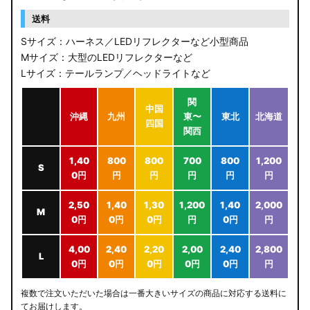
送料
Sサイズ：ハーネス／LEDリフレクターなど小型商品
Mサイズ：大型のLEDリフレクターなど
Lサイズ：テールランプ／ヘッドライトなど
関
中国
沖縄
九州
東〜
東北
北海道
四国
関西
1,40
800
800
700
800
1,200
S
0円
円
円
円
円
円
2,50
1,40
1,30
1,200
1,40
2,000
M
0円
0円
0円
円
0円
円
4,00
2,40
2,20
2,00
2,40
2,800
L
0円
0円
0円
0円
0円
円
複数で注文いただいた場合は一番大きいサイズの商品に対応する送料に
てお届けします。