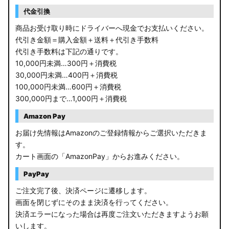
RP6/7 ステップワゴン
代金引換
RP1/2 RP3/4 ステップワゴン/スパーダ
商品お受け取り時にドライバーへ現金でお支払いください。
代引き金額＝購入金額＋送料＋代引き手数料
RK5/6 ステップワゴンスパーダ
代引き手数料は下記の通りです。
10,000円未満…300円＋消費税
RC1/2 オデッセイ
30,000円未満…400円＋消費税
100,000円未満…600円＋消費税
GB5〜8 フリード
300,000円まで…1,000円＋消費税
GR フィット
Amazon Pay
お届け先情報はAmazonのご登録情報からご選択いただきま
GP5/6 GK3〜6 フィット
す。
カート画面の「AmazonPay」からお進みください。
MK53S スペーシアカスタム
PayPay
MA37S/MA27S ソリオ / ソリオ バンディット
ご注文完了後、決済ページに遷移します。
画面を閉じずにそのまま決済を行ってください。
MA26S/MA36S ソリオ
決済エラーになった場合は再度ご注文いただきますようお願
ZC33S スイフトスポーツ
いします。