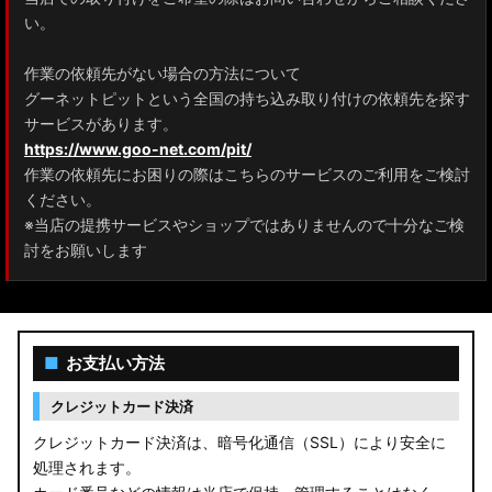
ZRR80 ノア/ヴォクシー
い。
MXPL10G/MXPL15G/MXPC10G シエンタ
作業の依頼先がない場合の方法について
グーネットピットという全国の持ち込み取り付けの依頼先を探す
NHP17/NSP17NCP17 シエンタ
サービスがあります。
M900A/M910A ルーミー
https://www.goo-net.com/pit/
作業の依頼先にお困りの際はこちらのサービスのご利用をご検討
A200A/A210A ライズ
ください。
※当店の提携サービスやショップではありませんので十分なご検
E52 エルグランド
討をお願いします
T33 エクストレイル
T32 エクストレイル
■
お支払い方法
C28 セレナ
クレジットカード決済
C27 セレナ
クレジットカード決済は、暗号化通信（SSL）により安全に
処理されます。
B21A デイズルークス