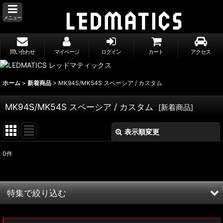
メニュー
問い合わせ
マイページ
ログイン
カート
アクセス
ホーム
>
新着商品
>
MK94S/MK54S スペーシア / カスタム
MK94S/MK54S スペーシア / カスタム
[
新着商品
]
表示順変更
閉じる
0
件
表示数
:
並び順
:
特集で絞り込む
絞り込む
MXWH60/MXWH65 プリウス