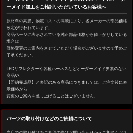
ーメイド加工をご検討いただいているお客様へ
GXPA16 MXPA12 GRヤリス
MXPH10/MXPA10/MXBA10/KSP210 ヤリス
原材料の高騰、物流コストの高騰により、各メーカーの部品価格
改定が行われています。
MXPJ10/15 MXPB10/15 ヤリスクロス
商品ページに表示されている純正部品価格から値上がりしている
場合は
ZYX10 NGX50 C-HR
価格変更のご案内をさせていただく場合がございますので予めご
了承ください。
AAHH40W/AAHH45W/TAHA40W ヴェルファイア
LEDリフレクターや各種ハーネスなどオーダーメイド要素のない
AAHH40W/AAHH45W/AGH40W アルファード
商品や、
【即納完成品】と表記のある商品につきましては、ご注文後に表
AYH30/GGH30/35/AGH30/35 ヴェルファイア
示価格から
変更のご案内を差し上げることはございません。
AYH30/GGH30/35/AGH30/35 アルファード
ACR50 エスティマ
パーツの取り付けなどのご依頼について
ZWR90W/ZWR95W/MZRA90W/MZRA95W ノア/ヴォクシー
当店での取り付けをご希望の際はお問い合わせからご相談くださ