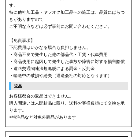
す。
B34W/B35W/B37W/B38W ekクロス
特に他社加工品・ヤフオク加工品への施工は、品質にばらつ
KG CX-8
きがありますので
ご不明な点などは必ず事前にお問い合わせください。
KF CX-5
【免責事項】
GU クロストレック
下記費用はいかなる場合も負担しません。
・商品不良で発生した他の部品代・工賃・代車費用
GU インプレッサ
・商品使用に起因して発生した事故や障害に対する損害賠償
・道路交通関連法規逸脱による罰金・反則金
VN5 VNH レヴォーグ / レイバック
・輸送中の破損や紛失（運送会社の対応となります）
ZD8 BRZ
返品
お客様都合の返品はできません。
ZC6 BRZ
購入間違いは未開封品に限り、送料お客様負担にて交換を承
ります。
URJ201 LX570
※特注品など対象外商品があります
GYL20/AGL20 RX450h