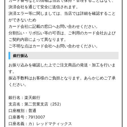
カード番号などの情報は当店で保持・管理することはなく、
決済会社を通じて安全に送信されます。
E13 ノート
決済エラー等に関しましては、当店では詳細を確認すること
ができないため
E12 ノート
カード会社に記載の窓口へお問い合わせください。
B44A/B45A B47A/B48A ルークス ハイウェイスター
分割払い・リボ払い等の可否は、ご利用のカード会社および
ご契約内容によって異なります。
JF3/4 N-BOX カスタム
ご不明な点はカード会社へお問い合わせください。
銀行振込
JH3/4 N-WGN
お振り込みを確認した上でご注文商品の発送・加工を行いま
JH1/2 N-WGN
す。
振込手数料はお客様のご負担となります。あらかじめご了承
RT5/6 RW1/2 CR-V
ください。
RV5/6 RV3/4 ヴェゼル
銀行名：楽天銀行
支店名：第二営業支店（252）
RU3/4 ヴェゼル
口座種別：普通
口座番号：7913007
JW5 S660
口座名義：カ）レッドマティックス