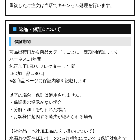
重複したご注文は当店でキャンセル処理を行います。
M900S/M910S トール
LA650S タントカスタム
■
返品・保証について
LA600S タントカスタム
保証期間
LA150S ムーヴカスタム
商品出荷日から商品カテゴリごとに一定期間保証します
ハーネス…1年間
LA700S ウェイク
純正加工LEDリフレクター…1年間
LED加工品…90日
GN0W アウトランダー
※各商品ページに保証内容を記載します
GK1W/GK9W エクリプスクロス
以下の場合、保証は適用されません。
・保証書の提示がない場合
CV1W デリカD:5
・分解・加工を行われた場合
・お客様に起因する過失が認められる場合
B34A/B35A/B37A/B38A デリカミニ
【社外品・他社加工品の取り扱いについて】
B34W/B35W/B37W/B38W ekクロススペース
水漏れや既存LEDパーツの点灯機能については保証対象外で