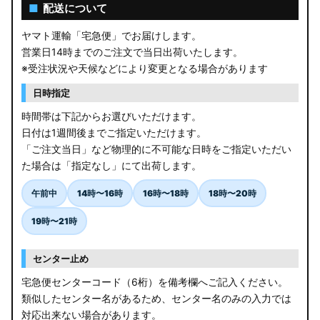
AGL10W RX450h
■
配送について
USF/UVF4# LS600h
ヤマト運輸「宅急便」でお届けします。
営業日14時までのご注文で当日出荷いたします。
JF5/6 N-BOX カスタム
※受注状況や天候などにより変更となる場合があります
MK94S/MK54S スペーシア / カスタム
日時指定
時間帯は下記からお選びいただけます。
ZCEDS/ZDEDS/ZCDDS/ZDDDS スイフト
日付は1週間後までご指定いただけます。
「ご注文当日」など物理的に不可能な日時をご指定いただい
AZSH36W/AZSH37W クラウンスポーツ
た場合は「指定なし」にて出荷します。
LA400K コペン
午前中
14時〜16時
16時〜18時
18時〜20時
汎用LEDバルブ
19時〜21時
BA1A/BA2A/BA5A/BA6A デリカミニ
センター止め
アウトレット
宅急便センターコード（6桁）を備考欄へご記入ください。
類似したセンター名があるため、センター名のみの入力では
JB64W/JB74W/JC74W ジムニー/シエラ/ノマド
対応出来ない場合があります。