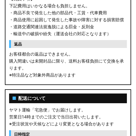
GU クロストレック
下記費用はいかなる場合も負担しません。
・商品不良で発生した他の部品代・工賃・代車費用
GU インプレッサ
・商品使用に起因して発生した事故や障害に対する損害賠償
・道路交通関連法規逸脱による罰金・反則金
VN5 VNH レヴォーグ / レイバック
・輸送中の破損や紛失（運送会社の対応となります）
ZD8 BRZ
返品
お客様都合の返品はできません。
ZC6 BRZ
購入間違いは未開封品に限り、送料お客様負担にて交換を承
ります。
URJ201 LX570
※特注品など対象外商品があります
GYL20/AGL20 RX450h
AGL10W RX450h
■
配送について
USF/UVF4# LS600h
ヤマト運輸「宅急便」でお届けします。
営業日14時までのご注文で当日出荷いたします。
JF5/6 N-BOX カスタム
※受注状況や天候などにより変更となる場合があります
MK94S/MK54S スペーシア / カスタム
日時指定