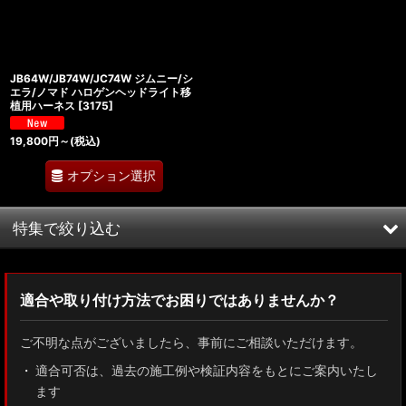
絞り込む
JB64W/JB74W/JC74W ジムニー/シ
エラ/ノマド ハロゲンヘッドライト移
植用ハーネス
[
3175
]
19,800
円
～
(税込)
オプション選択
特集で絞り込む
MXWH60/MXWH65 プリウス
適合や取り付け方法でお困りではありませんか？
ZN8 GR86
ご不明な点がございましたら、事前にご相談いただけます。
ZN6 86
適合可否は、過去の施工例や検証内容をもとにご案内いたし
ます
GUN125 ハイラックス