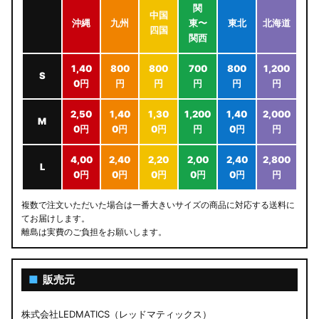
関
中国
沖縄
九州
東〜
東北
北海道
四国
関西
1,40
800
800
700
800
1,200
S
0円
円
円
円
円
円
2,50
1,40
1,30
1,200
1,40
2,000
M
0円
0円
0円
円
0円
円
4,00
2,40
2,20
2,00
2,40
2,800
L
0円
0円
0円
0円
0円
円
複数で注文いただいた場合は一番大きいサイズの商品に対応する送料に
てお届けします。
離島は実費のご負担をお願いします。
■
販売元
株式会社LEDMATICS（レッドマティックス）