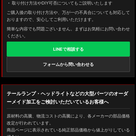
取り付け方法やDIY可否についてもご説明いたします
AXUH80/85 MXUA80/85 ハリアー
ご購入後の取り付け方法や、万が一の不具合についても対応して
おりますので、安心してご利用いただけます。
ZSU60 ハリアー
簡単な内容でも問題ございません。まずはお気軽にお問い合わせ
ください。
MXAA54 AXAH54/52 RAV4
LINEで相談する
GDJ150W/151 WTRJ150 ランドクルーザー プラド
ZVG11/ZSG10 カローラクロス
フォームから問い合わせる
ZWE211W/ZWE214W/ZRE212W/NRE210W カローラツーリング
ZWE211H/NRE210H/NRE214H カローラスポーツ
テールランプ・ヘッドライトなどの大型パーツのオーダ
ーメイド加工をご検討いただいているお客様へ
GXPA16 MXPA12 GRヤリス
MXPH10/MXPA10/MXBA10/KSP210 ヤリス
原材料の高騰、物流コストの高騰により、各メーカーの部品価格
改定が行われています。
MXPJ10/15 MXPB10/15 ヤリスクロス
商品ページに表示されている純正部品価格から値上がりしている