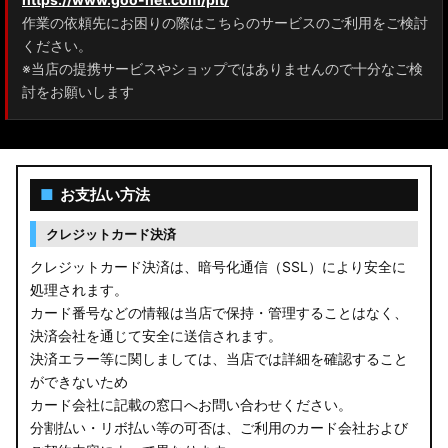
作業の依頼先にお困りの際はこちらのサービスのご利用をご検討
A200A/A210A ライズ
ください。
※当店の提携サービスやショップではありませんので十分なご検
E52 エルグランド
討をお願いします
T33 エクストレイル
T32 エクストレイル
■
お支払い方法
C28 セレナ
クレジットカード決済
C27 セレナ
クレジットカード決済は、暗号化通信（SSL）により安全に
処理されます。
B21A デイズルークス
カード番号などの情報は当店で保持・管理することはなく、
決済会社を通じて安全に送信されます。
E13 ノート
決済エラー等に関しましては、当店では詳細を確認すること
ができないため
E12 ノート
カード会社に記載の窓口へお問い合わせください。
B44A/B45A B47A/B48A ルークス ハイウェイスター
分割払い・リボ払い等の可否は、ご利用のカード会社および