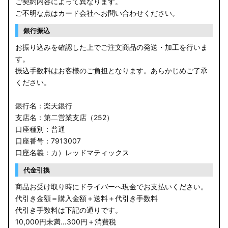
ご契約内容によって異なります。
JF3/4 N-BOX カスタム
ご不明な点はカード会社へお問い合わせください。
銀行振込
JH3/4 N-WGN
お振り込みを確認した上でご注文商品の発送・加工を行いま
JH1/2 N-WGN
す。
振込手数料はお客様のご負担となります。あらかじめご了承
RT5/6 RW1/2 CR-V
ください。
RV5/6 RV3/4 ヴェゼル
銀行名：楽天銀行
支店名：第二営業支店（252）
RU3/4 ヴェゼル
口座種別：普通
口座番号：7913007
JW5 S660
口座名義：カ）レッドマティックス
RP6/7 ステップワゴン
代金引換
RP1/2 RP3/4 ステップワゴン/スパーダ
商品お受け取り時にドライバーへ現金でお支払いください。
代引き金額＝購入金額＋送料＋代引き手数料
RK5/6 ステップワゴンスパーダ
代引き手数料は下記の通りです。
10,000円未満…300円＋消費税