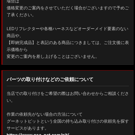
場合は
ZYX10 NGX50 C-HR
価格変更のご案内をさせていただく場合がございますので予めご
了承ください。
AAHH40W/AAHH45W/TAHA40W ヴェルファイア
LEDリフレクターや各種ハーネスなどオーダーメイド要素のない
AAHH40W/AAHH45W/AGH40W アルファード
商品や、
【即納完成品】と表記のある商品につきましては、ご注文後に表
AYH30/GGH30/35/AGH30/35 ヴェルファイア
示価格から
変更のご案内を差し上げることはございません。
AYH30/GGH30/35/AGH30/35 アルファード
ACR50 エスティマ
パーツの取り付けなどのご依頼について
ZWR90W/ZWR95W/MZRA90W/MZRA95W ノア/ヴォクシー
当店での取り付けをご希望の際はお問い合わせからご相談くださ
ZRR80 ノア/ヴォクシー
い。
MXPL10G/MXPL15G/MXPC10G シエンタ
作業の依頼先がない場合の方法について
グーネットピットという全国の持ち込み取り付けの依頼先を探す
NHP17/NSP17NCP17 シエンタ
サービスがあります。
M900A/M910A ルーミー
https://www.goo-net.com/pit/