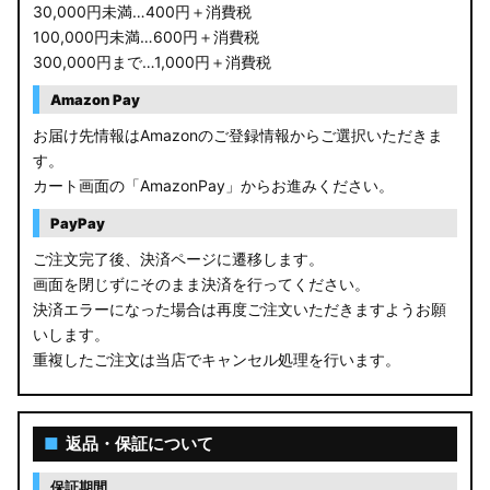
RC1/2 オデッセイ
30,000円未満…400円＋消費税
100,000円未満…600円＋消費税
GB5〜8 フリード
300,000円まで…1,000円＋消費税
GR フィット
Amazon Pay
お届け先情報はAmazonのご登録情報からご選択いただきま
GP5/6 GK3〜6 フィット
す。
カート画面の「AmazonPay」からお進みください。
MK53S スペーシアカスタム
PayPay
MA37S/MA27S ソリオ / ソリオ バンディット
ご注文完了後、決済ページに遷移します。
画面を閉じずにそのまま決済を行ってください。
MA26S/MA36S ソリオ
決済エラーになった場合は再度ご注文いただきますようお願
ZC33S スイフトスポーツ
いします。
重複したご注文は当店でキャンセル処理を行います。
M900S/M910S トール
LA650S タントカスタム
■
返品・保証について
LA600S タントカスタム
保証期間