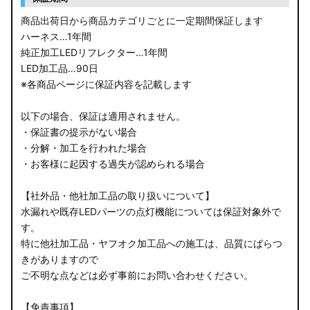
LA150S ムーヴカスタム
商品出荷日から商品カテゴリごとに一定期間保証します
ハーネス…1年間
LA700S ウェイク
純正加工LEDリフレクター…1年間
LED加工品…90日
GN0W アウトランダー
※各商品ページに保証内容を記載します
GK1W/GK9W エクリプスクロス
以下の場合、保証は適用されません。
・保証書の提示がない場合
CV1W デリカD:5
・分解・加工を行われた場合
・お客様に起因する過失が認められる場合
B34A/B35A/B37A/B38A デリカミニ
【社外品・他社加工品の取り扱いについて】
B34W/B35W/B37W/B38W ekクロススペース
水漏れや既存LEDパーツの点灯機能については保証対象外で
す。
B34W/B35W/B37W/B38W ekクロス
特に他社加工品・ヤフオク加工品への施工は、品質にばらつ
KG CX-8
きがありますので
ご不明な点などは必ず事前にお問い合わせください。
KF CX-5
【免責事項】