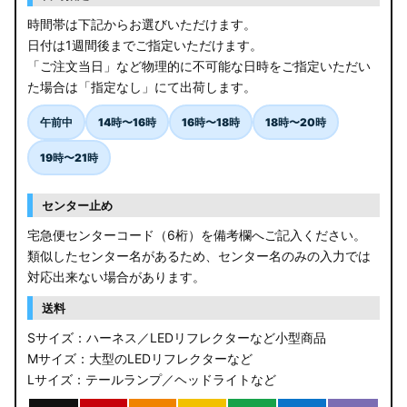
時間帯は下記からお選びいただけます。
ZCEDS/ZDEDS/ZCDDS/ZDDDS スイフト
日付は1週間後までご指定いただけます。
「ご注文当日」など物理的に不可能な日時をご指定いただい
AZSH36W/AZSH37W クラウンスポーツ
た場合は「指定なし」にて出荷します。
LA400K コペン
午前中
14時〜16時
16時〜18時
18時〜20時
汎用LEDバルブ
19時〜21時
BA1A/BA2A/BA5A/BA6A デリカミニ
センター止め
アウトレット
宅急便センターコード（6桁）を備考欄へご記入ください。
類似したセンター名があるため、センター名のみの入力では
JB64W/JB74W/JC74W ジムニー/シエラ/ノマド
対応出来ない場合があります。
送料
Sサイズ：ハーネス／LEDリフレクターなど小型商品
Mサイズ：大型のLEDリフレクターなど
Lサイズ：テールランプ／ヘッドライトなど