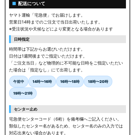
AGL10W RX450h
■
配送について
USF/UVF4# LS600h
ヤマト運輸「宅急便」でお届けします。
営業日14時までのご注文で当日出荷いたします。
JF5/6 N-BOX カスタム
※受注状況や天候などにより変更となる場合があります
MK94S/MK54S スペーシア / カスタム
日時指定
時間帯は下記からお選びいただけます。
ZCEDS/ZDEDS/ZCDDS/ZDDDS スイフト
日付は1週間後までご指定いただけます。
「ご注文当日」など物理的に不可能な日時をご指定いただい
AZSH36W/AZSH37W クラウンスポーツ
た場合は「指定なし」にて出荷します。
LA400K コペン
午前中
14時〜16時
16時〜18時
18時〜20時
汎用LEDバルブ
19時〜21時
BA1A/BA2A/BA5A/BA6A デリカミニ
センター止め
アウトレット
宅急便センターコード（6桁）を備考欄へご記入ください。
類似したセンター名があるため、センター名のみの入力では
JB64W/JB74W/JC74W ジムニー/シエラ/ノマド
対応出来ない場合があります。