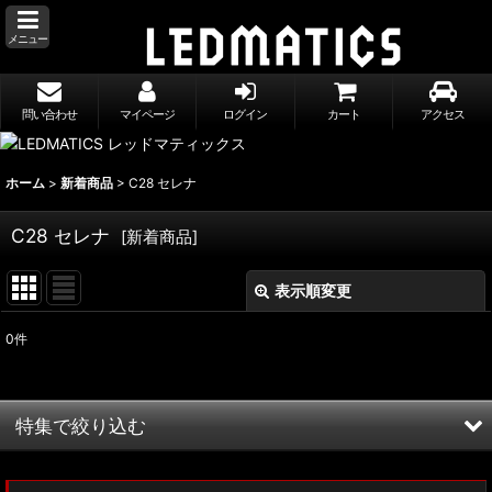
メニュー
問い合わせ
マイページ
ログイン
カート
アクセス
ホーム
>
新着商品
>
C28 セレナ
C28 セレナ
[
新着商品
]
表示順変更
閉じる
0
件
表示数
:
並び順
:
特集で絞り込む
絞り込む
MXWH60/MXWH65 プリウス