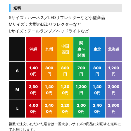
送料
Sサイズ：ハーネス／LEDリフレクターなど小型商品
Mサイズ：大型のLEDリフレクターなど
Lサイズ：テールランプ／ヘッドライトなど
関
中国
沖縄
九州
東〜
東北
北海道
四国
関西
1,40
800
800
700
800
1,200
S
0円
円
円
円
円
円
2,50
1,40
1,30
1,200
1,40
2,000
M
0円
0円
0円
円
0円
円
4,00
2,40
2,20
2,00
2,40
2,800
L
0円
0円
0円
0円
0円
円
複数で注文いただいた場合は一番大きいサイズの商品に対応する送料に
てお届けします。