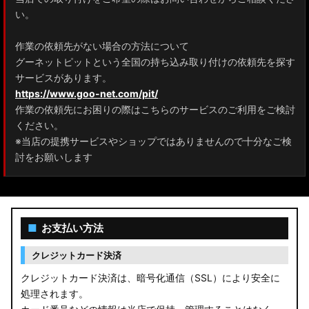
ZRR80 ノア/ヴォクシー
い。
MXPL10G/MXPL15G/MXPC10G シエンタ
作業の依頼先がない場合の方法について
グーネットピットという全国の持ち込み取り付けの依頼先を探す
NHP17/NSP17NCP17 シエンタ
サービスがあります。
M900A/M910A ルーミー
https://www.goo-net.com/pit/
作業の依頼先にお困りの際はこちらのサービスのご利用をご検討
A200A/A210A ライズ
ください。
※当店の提携サービスやショップではありませんので十分なご検
E52 エルグランド
討をお願いします
T33 エクストレイル
T32 エクストレイル
■
お支払い方法
C28 セレナ
クレジットカード決済
C27 セレナ
クレジットカード決済は、暗号化通信（SSL）により安全に
処理されます。
B21A デイズルークス