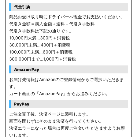
RP6/7 ステップワゴン
代金引換
RP1/2 RP3/4 ステップワゴン/スパーダ
商品お受け取り時にドライバーへ現金でお支払いください。
代引き金額＝購入金額＋送料＋代引き手数料
RK5/6 ステップワゴンスパーダ
代引き手数料は下記の通りです。
10,000円未満…300円＋消費税
RC1/2 オデッセイ
30,000円未満…400円＋消費税
100,000円未満…600円＋消費税
GB5〜8 フリード
300,000円まで…1,000円＋消費税
GR フィット
Amazon Pay
お届け先情報はAmazonのご登録情報からご選択いただきま
GP5/6 GK3〜6 フィット
す。
カート画面の「AmazonPay」からお進みください。
MK53S スペーシアカスタム
PayPay
MA37S/MA27S ソリオ / ソリオ バンディット
ご注文完了後、決済ページに遷移します。
画面を閉じずにそのまま決済を行ってください。
MA26S/MA36S ソリオ
決済エラーになった場合は再度ご注文いただきますようお願
ZC33S スイフトスポーツ
いします。