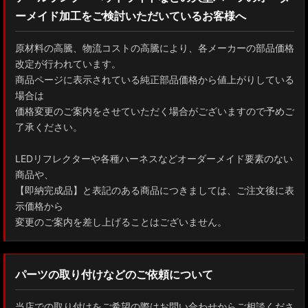
ーメイド加工をご検討いただいているお客様へ
GXPA16 MXPA12 GRヤリス
MXPH10/MXPA10/MXBA10/KSP210 ヤリス
原材料の高騰、物流コストの高騰により、各メーカーの部品価格
改定が行われています。
MXPJ10/15 MXPB10/15 ヤリスクロス
商品ページに表示されている純正部品価格から値上がりしている
場合は
ZYX10 NGX50 C-HR
価格変更のご案内をさせていただく場合がございますので予めご
了承ください。
AAHH40W/AAHH45W/TAHA40W ヴェルファイア
LEDリフレクターや各種ハーネスなどオーダーメイド要素のない
AAHH40W/AAHH45W/AGH40W アルファード
商品や、
【即納完成品】と表記のある商品につきましては、ご注文後に表
AYH30/GGH30/35/AGH30/35 ヴェルファイア
示価格から
変更のご案内を差し上げることはございません。
AYH30/GGH30/35/AGH30/35 アルファード
ACR50 エスティマ
パーツの取り付けなどのご依頼について
ZWR90W/ZWR95W/MZRA90W/MZRA95W ノア/ヴォクシー
当店での取り付けをご希望の際はお問い合わせからご相談くださ