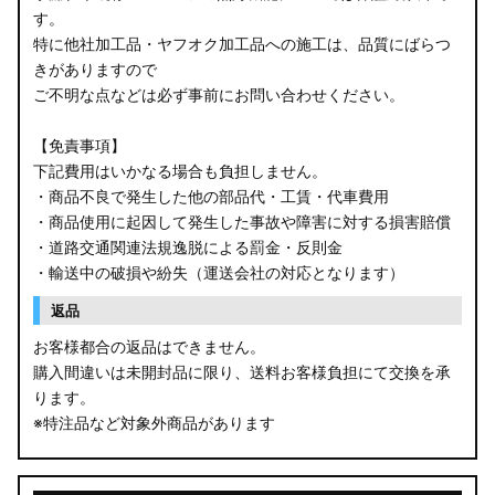
す。
B34W/B35W/B37W/B38W ekクロス
特に他社加工品・ヤフオク加工品への施工は、品質にばらつ
KG CX-8
きがありますので
ご不明な点などは必ず事前にお問い合わせください。
KF CX-5
【免責事項】
GU クロストレック
下記費用はいかなる場合も負担しません。
・商品不良で発生した他の部品代・工賃・代車費用
GU インプレッサ
・商品使用に起因して発生した事故や障害に対する損害賠償
・道路交通関連法規逸脱による罰金・反則金
VN5 VNH レヴォーグ / レイバック
・輸送中の破損や紛失（運送会社の対応となります）
ZD8 BRZ
返品
お客様都合の返品はできません。
ZC6 BRZ
購入間違いは未開封品に限り、送料お客様負担にて交換を承
ります。
URJ201 LX570
※特注品など対象外商品があります
GYL20/AGL20 RX450h