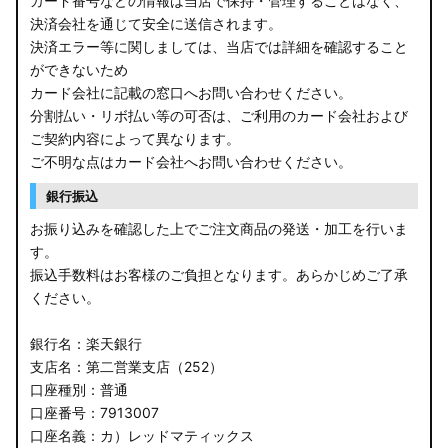
カード番号などの情報は当店で保持・管理することはなく、
決済会社を通じて安全に送信されます。
E13 ノート
決済エラー等に関しましては、当店では詳細を確認すること
ができないため
E12 ノート
カード会社に記載の窓口へお問い合わせください。
B44A/B45A B47A/B48A ルークス ハイウェイスター
分割払い・リボ払い等の可否は、ご利用のカード会社および
ご契約内容によって異なります。
JF3/4 N-BOX カスタム
ご不明な点はカード会社へお問い合わせください。
銀行振込
JH3/4 N-WGN
お振り込みを確認した上でご注文商品の発送・加工を行いま
JH1/2 N-WGN
す。
振込手数料はお客様のご負担となります。あらかじめご了承
RT5/6 RW1/2 CR-V
ください。
RV5/6 RV3/4 ヴェゼル
銀行名：楽天銀行
支店名：第二営業支店（252）
RU3/4 ヴェゼル
口座種別：普通
口座番号：7913007
JW5 S660
口座名義：カ）レッドマティックス