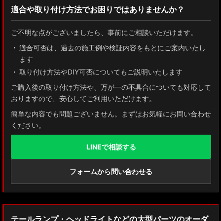
適合や取り付け方法でお困りではありませんか？
ZN8 GR86
ご不明な点がございましたら、事前にご相談いただけます。
ZN6 86
適合可否は、過去の施工例や検証内容をもとにご案内いたし
ます
GUN125 ハイラックス
取り付け方法やDIY可否についてもご説明いたします
AXUH80/85 MXUA80/85 ハリアー
ご購入後の取り付け方法や、万が一の不具合についても対応して
おりますので、安心してご利用いただけます。
ZSU60 ハリアー
簡単な内容でも問題ございません。まずはお気軽にお問い合わせ
ください。
MXAA54 AXAH54/52 RAV4
LINEで相談する
GDJ150W/151 WTRJ150 ランドクルーザー プラド
ZVG11/ZSG10 カローラクロス
フォームから問い合わせる
ZWE211W/ZWE214W/ZRE212W/NRE210W カローラツーリング
ZWE211H/NRE210H/NRE214H カローラスポーツ
テールランプ・ヘッドライトなどの大型パーツのオーダ