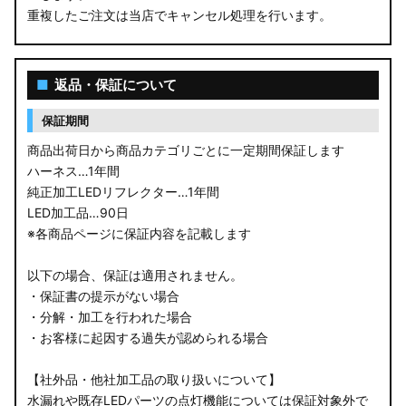
重複したご注文は当店でキャンセル処理を行います。
M900S/M910S トール
LA650S タントカスタム
■
返品・保証について
LA600S タントカスタム
保証期間
LA150S ムーヴカスタム
商品出荷日から商品カテゴリごとに一定期間保証します
ハーネス…1年間
LA700S ウェイク
純正加工LEDリフレクター…1年間
LED加工品…90日
GN0W アウトランダー
※各商品ページに保証内容を記載します
GK1W/GK9W エクリプスクロス
以下の場合、保証は適用されません。
・保証書の提示がない場合
CV1W デリカD:5
・分解・加工を行われた場合
・お客様に起因する過失が認められる場合
B34A/B35A/B37A/B38A デリカミニ
【社外品・他社加工品の取り扱いについて】
B34W/B35W/B37W/B38W ekクロススペース
水漏れや既存LEDパーツの点灯機能については保証対象外で