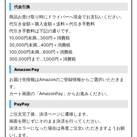
RP6/7 ステップワゴン
代金引換
RP1/2 RP3/4 ステップワゴン/スパーダ
商品お受け取り時にドライバーへ現金でお支払いください。
代引き金額＝購入金額＋送料＋代引き手数料
RK5/6 ステップワゴンスパーダ
代引き手数料は下記の通りです。
10,000円未満…300円＋消費税
RC1/2 オデッセイ
30,000円未満…400円＋消費税
100,000円未満…600円＋消費税
GB5〜8 フリード
300,000円まで…1,000円＋消費税
GR フィット
Amazon Pay
お届け先情報はAmazonのご登録情報からご選択いただきま
GP5/6 GK3〜6 フィット
す。
カート画面の「AmazonPay」からお進みください。
MK53S スペーシアカスタム
PayPay
MA37S/MA27S ソリオ / ソリオ バンディット
ご注文完了後、決済ページに遷移します。
画面を閉じずにそのまま決済を行ってください。
MA26S/MA36S ソリオ
決済エラーになった場合は再度ご注文いただきますようお願
ZC33S スイフトスポーツ
いします。