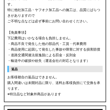
す。
B34W/B35W/B37W/B38W ekクロス
特に他社加工品・ヤフオク加工品への施工は、品質にばらつ
KG CX-8
きがありますので
ご不明な点などは必ず事前にお問い合わせください。
KF CX-5
【免責事項】
GU クロストレック
下記費用はいかなる場合も負担しません。
・商品不良で発生した他の部品代・工賃・代車費用
GU インプレッサ
・商品使用に起因して発生した事故や障害に対する損害賠償
・道路交通関連法規逸脱による罰金・反則金
VN5 VNH レヴォーグ / レイバック
・輸送中の破損や紛失（運送会社の対応となります）
ZD8 BRZ
返品
お客様都合の返品はできません。
ZC6 BRZ
購入間違いは未開封品に限り、送料お客様負担にて交換を承
ります。
URJ201 LX570
※特注品など対象外商品があります
GYL20/AGL20 RX450h