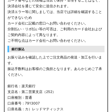
カード番号などの情報は当店で保持・管理することはなく、
決済会社を通じて安全に送信されます。
E13 ノート
決済エラー等に関しましては、当店では詳細を確認すること
ができないため
E12 ノート
カード会社に記載の窓口へお問い合わせください。
B44A/B45A B47A/B48A ルークス ハイウェイスター
分割払い・リボ払い等の可否は、ご利用のカード会社および
ご契約内容によって異なります。
JF3/4 N-BOX カスタム
ご不明な点はカード会社へお問い合わせください。
銀行振込
JH3/4 N-WGN
お振り込みを確認した上でご注文商品の発送・加工を行いま
JH1/2 N-WGN
す。
振込手数料はお客様のご負担となります。あらかじめご了承
RT5/6 RW1/2 CR-V
ください。
RV5/6 RV3/4 ヴェゼル
銀行名：楽天銀行
支店名：第二営業支店（252）
RU3/4 ヴェゼル
口座種別：普通
口座番号：7913007
JW5 S660
口座名義：カ）レッドマティックス