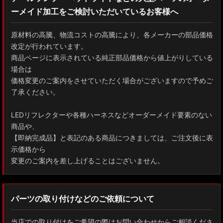
ーメイド加工をご検討いただいているお客様へ
GXPA16 MXPA12 GRヤリス
MXPH10/MXPA10/MXBA10/KSP210 ヤリス
原材料の高騰、物流コストの高騰により、各メーカーの部品価格
改定が行われています。
MXPJ10/15 MXPB10/15 ヤリスクロス
商品ページに表示されている純正部品価格から値上がりしている
場合は
ZYX10 NGX50 C-HR
価格変更のご案内をさせていただく場合がございますので予めご
了承ください。
AAHH40W/AAHH45W/TAHA40W ヴェルファイア
LEDリフレクターや各種ハーネスなどオーダーメイド要素のない
AAHH40W/AAHH45W/AGH40W アルファード
商品や、
【即納完成品】と表記のある商品につきましては、ご注文後に表
AYH30/GGH30/35/AGH30/35 ヴェルファイア
示価格から
変更のご案内を差し上げることはございません。
AYH30/GGH30/35/AGH30/35 アルファード
ACR50 エスティマ
パーツの取り付けなどのご依頼について
ZWR90W/ZWR95W/MZRA90W/MZRA95W ノア/ヴォクシー
当店での取り付けをご希望の際はお問い合わせからご相談くださ