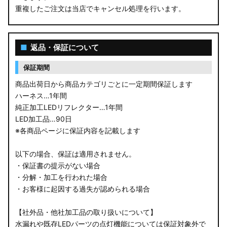
重複したご注文は当店でキャンセル処理を行います。
M900S/M910S トール
LA650S タントカスタム
■
返品・保証について
LA600S タントカスタム
保証期間
LA150S ムーヴカスタム
商品出荷日から商品カテゴリごとに一定期間保証します
ハーネス…1年間
LA700S ウェイク
純正加工LEDリフレクター…1年間
LED加工品…90日
GN0W アウトランダー
※各商品ページに保証内容を記載します
GK1W/GK9W エクリプスクロス
以下の場合、保証は適用されません。
・保証書の提示がない場合
CV1W デリカD:5
・分解・加工を行われた場合
・お客様に起因する過失が認められる場合
B34A/B35A/B37A/B38A デリカミニ
【社外品・他社加工品の取り扱いについて】
B34W/B35W/B37W/B38W ekクロススペース
水漏れや既存LEDパーツの点灯機能については保証対象外で