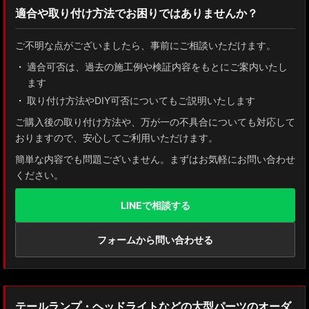
適合や取り付け方法でお困りではありませんか？
ZN8 GR86
ご不明な点がございましたら、事前にご相談いただけます。
ZN6 86
適合可否は、過去の施工例や検証内容をもとにご案内いたし
ます
GUN125 ハイラックス
取り付け方法やDIY可否についてもご説明いたします
AXUH80/85 MXUA80/85 ハリアー
ご購入後の取り付け方法や、万が一の不具合についても対応して
おりますので、安心してご利用いただけます。
ZSU60 ハリアー
簡単な内容でも問題ございません。まずはお気軽にお問い合わせ
ください。
MXAA54 AXAH54/52 RAV4
LINEで相談する
GDJ150W/151 WTRJ150 ランドクルーザー プラド
ZVG11/ZSG10 カローラクロス
フォームから問い合わせる
ZWE211W/ZWE214W/ZRE212W/NRE210W カローラツーリング
ZWE211H/NRE210H/NRE214H カローラスポーツ
テールランプ・ヘッドライトなどの大型パーツのオーダ