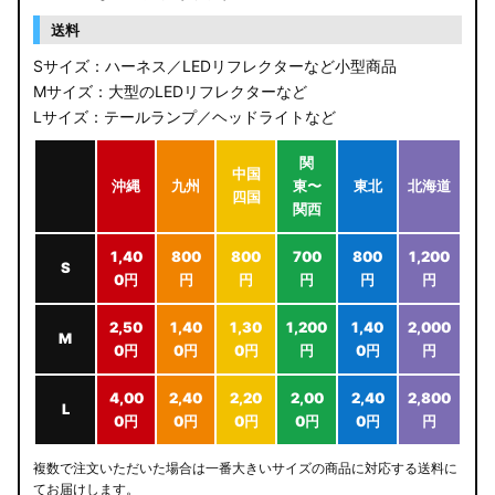
送料
Sサイズ：ハーネス／LEDリフレクターなど小型商品
Mサイズ：大型のLEDリフレクターなど
Lサイズ：テールランプ／ヘッドライトなど
関
中国
沖縄
九州
東〜
東北
北海道
四国
関西
1,40
800
800
700
800
1,200
S
0円
円
円
円
円
円
2,50
1,40
1,30
1,200
1,40
2,000
M
0円
0円
0円
円
0円
円
4,00
2,40
2,20
2,00
2,40
2,800
L
0円
0円
0円
0円
0円
円
複数で注文いただいた場合は一番大きいサイズの商品に対応する送料に
てお届けします。