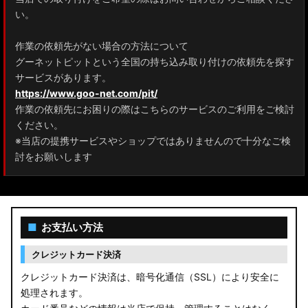
ZRR80 ノア/ヴォクシー
い。
MXPL10G/MXPL15G/MXPC10G シエンタ
作業の依頼先がない場合の方法について
グーネットピットという全国の持ち込み取り付けの依頼先を探す
NHP17/NSP17NCP17 シエンタ
サービスがあります。
M900A/M910A ルーミー
https://www.goo-net.com/pit/
作業の依頼先にお困りの際はこちらのサービスのご利用をご検討
A200A/A210A ライズ
ください。
※当店の提携サービスやショップではありませんので十分なご検
E52 エルグランド
討をお願いします
T33 エクストレイル
T32 エクストレイル
■
お支払い方法
C28 セレナ
クレジットカード決済
C27 セレナ
クレジットカード決済は、暗号化通信（SSL）により安全に
処理されます。
B21A デイズルークス