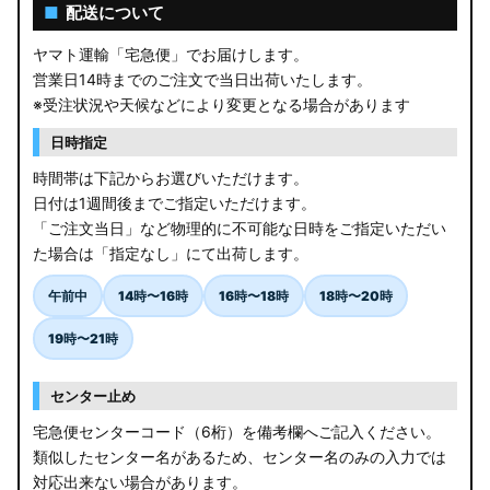
AGL10W RX450h
■
配送について
USF/UVF4# LS600h
ヤマト運輸「宅急便」でお届けします。
営業日14時までのご注文で当日出荷いたします。
JF5/6 N-BOX カスタム
※受注状況や天候などにより変更となる場合があります
MK94S/MK54S スペーシア / カスタム
日時指定
時間帯は下記からお選びいただけます。
ZCEDS/ZDEDS/ZCDDS/ZDDDS スイフト
日付は1週間後までご指定いただけます。
「ご注文当日」など物理的に不可能な日時をご指定いただい
AZSH36W/AZSH37W クラウンスポーツ
た場合は「指定なし」にて出荷します。
LA400K コペン
午前中
14時〜16時
16時〜18時
18時〜20時
汎用LEDバルブ
19時〜21時
BA1A/BA2A/BA5A/BA6A デリカミニ
センター止め
アウトレット
宅急便センターコード（6桁）を備考欄へご記入ください。
類似したセンター名があるため、センター名のみの入力では
JB64W/JB74W/JC74W ジムニー/シエラ/ノマド
対応出来ない場合があります。