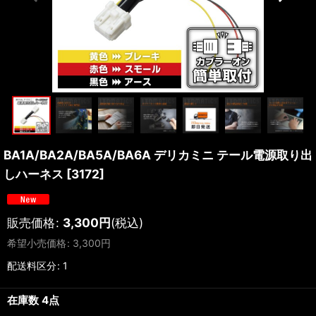
BA1A/BA2A/BA5A/BA6A デリカミニ テール電源取り出
しハーネス
[
3172
]
販売価格
:
3,300
円
(税込)
希望小売価格
:
3,300
円
配送料区分
:
1
在庫数 4点