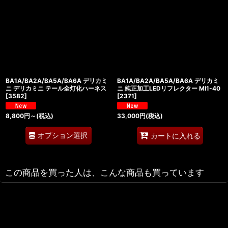
BA1A/BA2A/BA5A/BA6A デリカミ
BA1A/BA2A/BA5A/BA6A デリカミ
ニ デリカミニ テール全灯化ハーネス
ニ 純正加工LEDリフレクター MI1-40
[
3582
]
[
2371
]
8,800
円
～
(税込)
33,000
円
(税込)
オプション選択
カートに入れる
この商品を買った人は、こんな商品も買っています