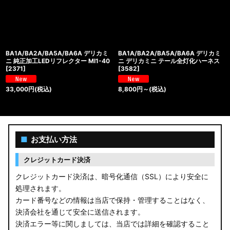
BA1A/BA2A/BA5A/BA6A デリカミ
BA1A/BA2A/BA5A/BA6A デリカミ
ニ 純正加工LEDリフレクター MI1-40
ニ デリカミニ テール全灯化ハーネス
[
2371
]
[
3582
]
33,000
円
(税込)
8,800
円
～
(税込)
■
お支払い方法
クレジットカード決済
クレジットカード決済は、暗号化通信（SSL）により安全に
処理されます。
カード番号などの情報は当店で保持・管理することはなく、
決済会社を通じて安全に送信されます。
決済エラー等に関しましては、当店では詳細を確認すること