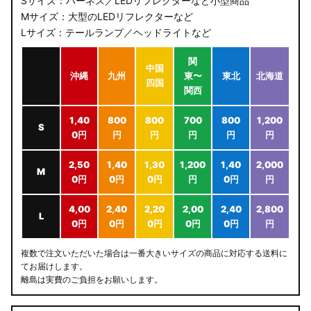
Sサイズ：ハーネス／LEDリフレクターなど小型商品
Mサイズ：大型のLEDリフレクターなど
Lサイズ：テールランプ／ヘッドライトなど
関
中国
沖縄
九州
東〜
東北
北海道
四国
関西
1,40
800
800
700
800
1,200
S
0円
円
円
円
円
円
2,50
1,40
1,30
1,200
1,40
2,000
M
0円
0円
0円
円
0円
円
4,00
2,40
2,20
2,00
2,40
2,800
L
0円
0円
0円
0円
0円
円
複数で注文いただいた場合は一番大きいサイズの商品に対応する送料に
てお届けします。
離島は実費のご負担をお願いします。