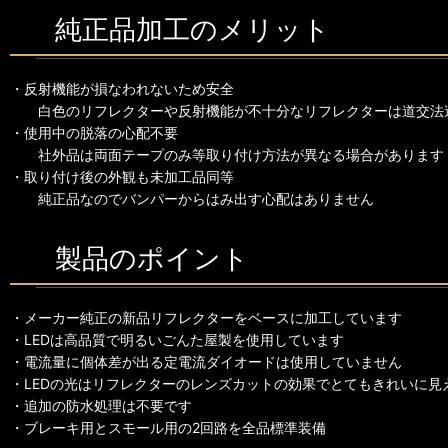
純正品加工のメリット
・反射機能が損なわれないため安全
白色のリフレクターや反射機能が不十分なリフレクターは道交法
・使用中の脱落の心配不要
社外品は両面テープのみ等取り付け方法が異なる場合があります
・取り付け後の外観も未加工品同等
純正品なのでバンパーからはみ出す心配はありません
製品のポイント
・メーカー純正の新品リフレクターをベースに加工しています
・LEDは高品質で明るいごんた屋製を使用しています
・電流量に個体差が出る定電流ダイオードは使用していません
・LEDの光はリフレクターのレンズカットの効果でとてもきれいに見
・追加の防水処理は不要です
・ブレーキ用とスモール用の2回路を全品標準装備