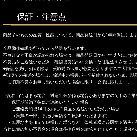
保証・注意点
商品そのものの品質・性能について、商品発送日から1年間保証しま
全品動作確認を行ってから発送を行います。
不点灯など不良が認められる場合は、商品発送日から1年以内にご連
不良品をご返送いただき、確認後良品への交換または返金をさせてい
※保証を受けられる際は、受取時の伝票が必要となりますので大切に
※郵便での発送の場合は、輸送中の損害が一切補償されないため、製
に初期不良をお申し出いただいた場合に限り、交換に応じます。
下記に当てはまる場合、対応出来かねる場合がありますので予めご承
・保証期間満了後にご連絡いただいた場合
・ご連絡受領後14日以内に不良品を返送いただけない場合
（実費の一部、または全額をご負担いただきます）
・無理な力を加えて破損した場合など、落札者様に起因する過失が
当社に責の無い不具合の場合は往復送料を請求させていただく場合が