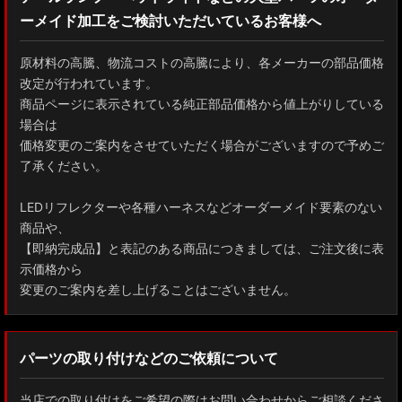
ーメイド加工をご検討いただいているお客様へ
GXPA16 MXPA12 GRヤリス
MXPH10/MXPA10/MXBA10/KSP210 ヤリス
原材料の高騰、物流コストの高騰により、各メーカーの部品価格
改定が行われています。
MXPJ10/15 MXPB10/15 ヤリスクロス
商品ページに表示されている純正部品価格から値上がりしている
場合は
ZYX10 NGX50 C-HR
価格変更のご案内をさせていただく場合がございますので予めご
了承ください。
AAHH40W/AAHH45W/TAHA40W ヴェルファイア
LEDリフレクターや各種ハーネスなどオーダーメイド要素のない
AAHH40W/AAHH45W/AGH40W アルファード
商品や、
【即納完成品】と表記のある商品につきましては、ご注文後に表
AYH30/GGH30/35/AGH30/35 ヴェルファイア
示価格から
変更のご案内を差し上げることはございません。
AYH30/GGH30/35/AGH30/35 アルファード
ACR50 エスティマ
パーツの取り付けなどのご依頼について
ZWR90W/ZWR95W/MZRA90W/MZRA95W ノア/ヴォクシー
当店での取り付けをご希望の際はお問い合わせからご相談くださ