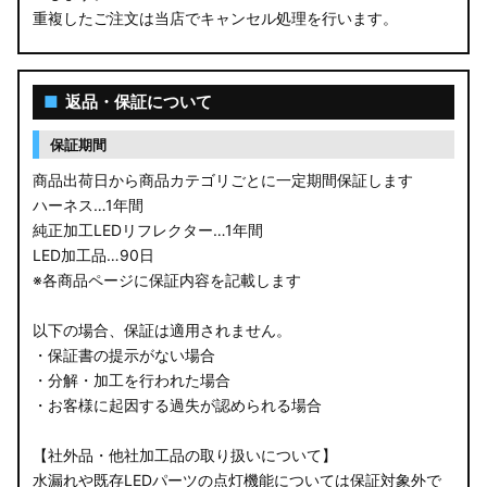
重複したご注文は当店でキャンセル処理を行います。
M900S/M910S トール
LA650S タントカスタム
■
返品・保証について
LA600S タントカスタム
保証期間
LA150S ムーヴカスタム
商品出荷日から商品カテゴリごとに一定期間保証します
ハーネス…1年間
LA700S ウェイク
純正加工LEDリフレクター…1年間
LED加工品…90日
GN0W アウトランダー
※各商品ページに保証内容を記載します
GK1W/GK9W エクリプスクロス
以下の場合、保証は適用されません。
・保証書の提示がない場合
CV1W デリカD:5
・分解・加工を行われた場合
・お客様に起因する過失が認められる場合
B34A/B35A/B37A/B38A デリカミニ
【社外品・他社加工品の取り扱いについて】
B34W/B35W/B37W/B38W ekクロススペース
水漏れや既存LEDパーツの点灯機能については保証対象外で