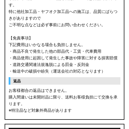
す。
B34W/B35W/B37W/B38W ekクロス
特に他社加工品・ヤフオク加工品への施工は、品質にばらつ
KG CX-8
きがありますので
ご不明な点などは必ず事前にお問い合わせください。
KF CX-5
【免責事項】
GU クロストレック
下記費用はいかなる場合も負担しません。
・商品不良で発生した他の部品代・工賃・代車費用
GU インプレッサ
・商品使用に起因して発生した事故や障害に対する損害賠償
・道路交通関連法規逸脱による罰金・反則金
VN5 VNH レヴォーグ / レイバック
・輸送中の破損や紛失（運送会社の対応となります）
ZD8 BRZ
返品
お客様都合の返品はできません。
ZC6 BRZ
購入間違いは未開封品に限り、送料お客様負担にて交換を承
ります。
URJ201 LX570
※特注品など対象外商品があります
GYL20/AGL20 RX450h