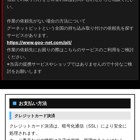
ZRR80 ノア/ヴォクシー
い。
MXPL10G/MXPL15G/MXPC10G シエンタ
作業の依頼先がない場合の方法について
グーネットピットという全国の持ち込み取り付けの依頼先を探す
NHP17/NSP17NCP17 シエンタ
サービスがあります。
M900A/M910A ルーミー
https://www.goo-net.com/pit/
作業の依頼先にお困りの際はこちらのサービスのご利用をご検討
A200A/A210A ライズ
ください。
※当店の提携サービスやショップではありませんので十分なご検
E52 エルグランド
討をお願いします
T33 エクストレイル
T32 エクストレイル
■
お支払い方法
C28 セレナ
クレジットカード決済
C27 セレナ
クレジットカード決済は、暗号化通信（SSL）により安全に
処理されます。
B21A デイズルークス