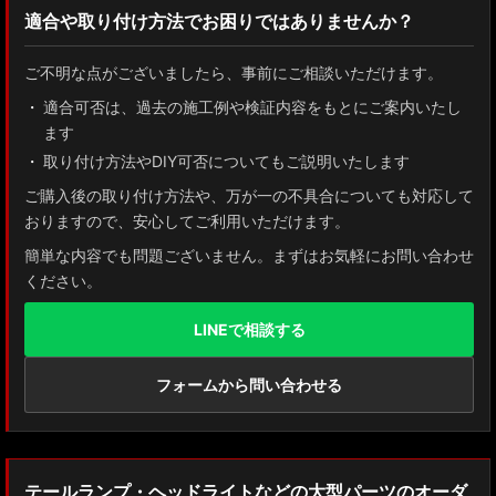
適合や取り付け方法でお困りではありませんか？
ZN8 GR86
ご不明な点がございましたら、事前にご相談いただけます。
ZN6 86
適合可否は、過去の施工例や検証内容をもとにご案内いたし
ます
GUN125 ハイラックス
取り付け方法やDIY可否についてもご説明いたします
AXUH80/85 MXUA80/85 ハリアー
ご購入後の取り付け方法や、万が一の不具合についても対応して
おりますので、安心してご利用いただけます。
ZSU60 ハリアー
簡単な内容でも問題ございません。まずはお気軽にお問い合わせ
ください。
MXAA54 AXAH54/52 RAV4
LINEで相談する
GDJ150W/151 WTRJ150 ランドクルーザー プラド
ZVG11/ZSG10 カローラクロス
フォームから問い合わせる
ZWE211W/ZWE214W/ZRE212W/NRE210W カローラツーリング
ZWE211H/NRE210H/NRE214H カローラスポーツ
テールランプ・ヘッドライトなどの大型パーツのオーダ