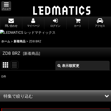
メニュー
問い合わせ
マイページ
ログイン
カート
アクセス
ホーム
>
新着商品
>
ZD8 BRZ
ZD8 BRZ
[
新着商品
]
表示順変更
閉じる
0
件
表示数
:
並び順
:
特集で絞り込む
絞り込む
MXWH60/MXWH65 プリウス