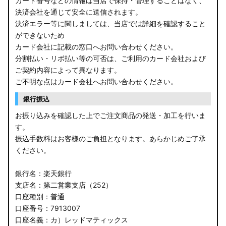
カード番号などの情報は当店で保持・管理することはなく、
決済会社を通じて安全に送信されます。
E13 ノート
決済エラー等に関しましては、当店では詳細を確認すること
ができないため
E12 ノート
カード会社に記載の窓口へお問い合わせください。
B44A/B45A B47A/B48A ルークス ハイウェイスター
分割払い・リボ払い等の可否は、ご利用のカード会社および
ご契約内容によって異なります。
JF3/4 N-BOX カスタム
ご不明な点はカード会社へお問い合わせください。
銀行振込
JH3/4 N-WGN
お振り込みを確認した上でご注文商品の発送・加工を行いま
JH1/2 N-WGN
す。
振込手数料はお客様のご負担となります。あらかじめご了承
RT5/6 RW1/2 CR-V
ください。
RV5/6 RV3/4 ヴェゼル
銀行名：楽天銀行
支店名：第二営業支店（252）
RU3/4 ヴェゼル
口座種別：普通
口座番号：7913007
JW5 S660
口座名義：カ）レッドマティックス