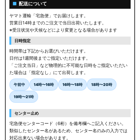
AGL10W RX450h
■
配送について
USF/UVF4# LS600h
ヤマト運輸「宅急便」でお届けします。
営業日14時までのご注文で当日出荷いたします。
JF5/6 N-BOX カスタム
※受注状況や天候などにより変更となる場合があります
MK94S/MK54S スペーシア / カスタム
日時指定
時間帯は下記からお選びいただけます。
ZCEDS/ZDEDS/ZCDDS/ZDDDS スイフト
日付は1週間後までご指定いただけます。
「ご注文当日」など物理的に不可能な日時をご指定いただい
AZSH36W/AZSH37W クラウンスポーツ
た場合は「指定なし」にて出荷します。
LA400K コペン
午前中
14時〜16時
16時〜18時
18時〜20時
汎用LEDバルブ
19時〜21時
BA1A/BA2A/BA5A/BA6A デリカミニ
センター止め
アウトレット
宅急便センターコード（6桁）を備考欄へご記入ください。
類似したセンター名があるため、センター名のみの入力では
JB64W/JB74W/JC74W ジムニー/シエラ/ノマド
対応出来ない場合があります。