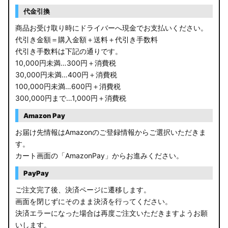
RP6/7 ステップワゴン
代金引換
RP1/2 RP3/4 ステップワゴン/スパーダ
商品お受け取り時にドライバーへ現金でお支払いください。
代引き金額＝購入金額＋送料＋代引き手数料
RK5/6 ステップワゴンスパーダ
代引き手数料は下記の通りです。
10,000円未満…300円＋消費税
RC1/2 オデッセイ
30,000円未満…400円＋消費税
100,000円未満…600円＋消費税
GB5〜8 フリード
300,000円まで…1,000円＋消費税
GR フィット
Amazon Pay
お届け先情報はAmazonのご登録情報からご選択いただきま
GP5/6 GK3〜6 フィット
す。
カート画面の「AmazonPay」からお進みください。
MK53S スペーシアカスタム
PayPay
MA37S/MA27S ソリオ / ソリオ バンディット
ご注文完了後、決済ページに遷移します。
画面を閉じずにそのまま決済を行ってください。
MA26S/MA36S ソリオ
決済エラーになった場合は再度ご注文いただきますようお願
ZC33S スイフトスポーツ
いします。