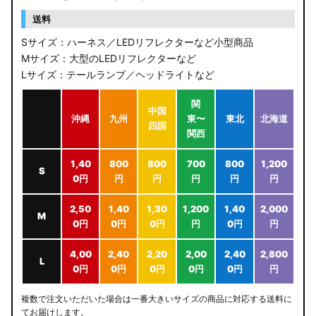
送料
Sサイズ：ハーネス／LEDリフレクターなど小型商品
Mサイズ：大型のLEDリフレクターなど
Lサイズ：テールランプ／ヘッドライトなど
関
中国
沖縄
九州
東〜
東北
北海道
四国
関西
1,40
800
800
700
800
1,200
S
0円
円
円
円
円
円
2,50
1,40
1,30
1,200
1,40
2,000
M
0円
0円
0円
円
0円
円
4,00
2,40
2,20
2,00
2,40
2,800
L
0円
0円
0円
0円
0円
円
複数で注文いただいた場合は一番大きいサイズの商品に対応する送料に
てお届けします。