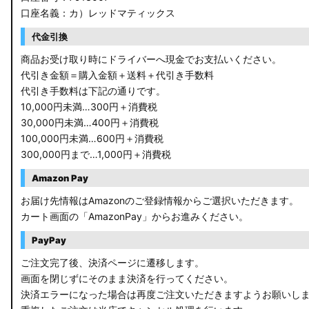
口座名義：カ）レッドマティックス
C27 セレナ
代金引換
B21A デイズルークス
商品お受け取り時にドライバーへ現金でお支払いください。
代引き金額＝購入金額＋送料＋代引き手数料
E13 ノート
代引き手数料は下記の通りです。
10,000円未満…300円＋消費税
E12 ノート
30,000円未満…400円＋消費税
100,000円未満…600円＋消費税
B44A/B45A B47A/B48A ルークス ハイウェイスター
300,000円まで…1,000円＋消費税
JF3/4 N-BOX カスタム
Amazon Pay
JH3/4 N-WGN
お届け先情報はAmazonのご登録情報からご選択いただきます。
カート画面の「AmazonPay」からお進みください。
JH1/2 N-WGN
PayPay
RT5/6 RW1/2 CR-V
ご注文完了後、決済ページに遷移します。
画面を閉じずにそのまま決済を行ってください。
RV5/6 RV3/4 ヴェゼル
決済エラーになった場合は再度ご注文いただきますようお願いし