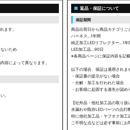
■
返品・保証について
保証期間
されます。
商品出荷日から商品カテゴリご
ハーネス…1年間
純正加工LEDリフレクター…1年
きないため
LED加工品…90日
※各商品ページに保証内容を記
約内容によって異なります。
以下の場合、保証は適用されま
・保証書の提示がない場合
・分解・加工を行われた場合
・お客様に起因する過失が認め
さい。
【社外品・他社加工品の取り扱
水漏れや既存LEDパーツの点灯
特に他社加工品・ヤフオク加工
ご不明な点などは必ず事前にお