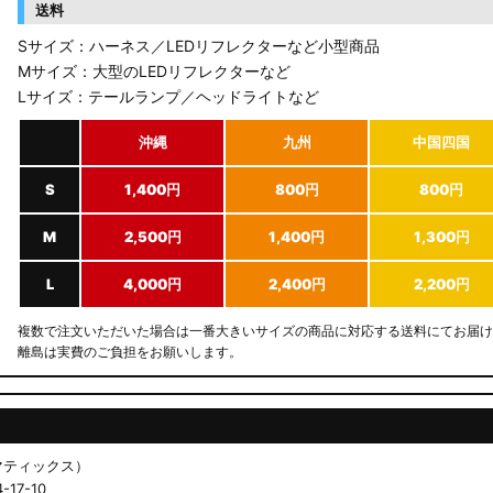
送料
Sサイズ：ハーネス／LEDリフレクターなど小型商品
Mサイズ：大型のLEDリフレクターなど
Lサイズ：テールランプ／ヘッドライトなど
沖縄
九州
中国四国
S
1,400円
800円
800円
M
2,500円
1,400円
1,300円
L
4,000円
2,400円
2,200円
複数で注文いただいた場合は一番大きいサイズの商品に対応する送料にてお届け
離島は実費のご負担をお願いします。
ドマティックス）
17-10