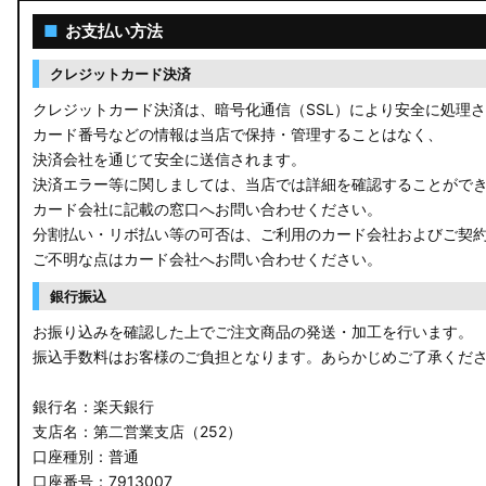
ACR50 エスティマ
■
お支払い方法
ZWR90W/ZWR95W/MZRA90W/MZRA95W ノア/ヴォクシー
クレジットカード決済
ZRR80 ノア/ヴォクシー
クレジットカード決済は、暗号化通信（SSL）により安全に処理
カード番号などの情報は当店で保持・管理することはなく、
MXPL10G/MXPL15G/MXPC10G シエンタ
決済会社を通じて安全に送信されます。
決済エラー等に関しましては、当店では詳細を確認することがで
NHP17/NSP17NCP17 シエンタ
カード会社に記載の窓口へお問い合わせください。
分割払い・リボ払い等の可否は、ご利用のカード会社およびご契
M900A/M910A ルーミー
ご不明な点はカード会社へお問い合わせください。
A200A/A210A ライズ
銀行振込
お振り込みを確認した上でご注文商品の発送・加工を行います。
E52 エルグランド
振込手数料はお客様のご負担となります。あらかじめご了承くだ
T33 エクストレイル
銀行名：楽天銀行
T32 エクストレイル
支店名：第二営業支店（252）
口座種別：普通
C28 セレナ
口座番号：7913007