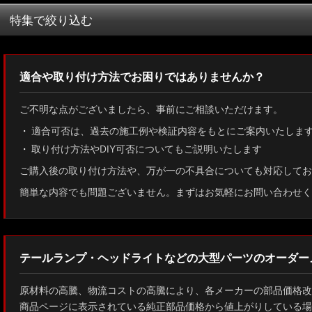
並び順
:
特集で絞り込む
MXWH60/MXWH65 プリウス
適合や取り付け方法でお困りではありませんか？
ZN8 GR86
ご不明な点がございましたら、事前にご相談いただけます。
ZN6 86
適合可否は、過去の施工例や検証内容をもとにご案内いたしま
取り付け方法やDIY可否についてもご説明いたします
GUN125 ハイラックス
ご購入後の取り付け方法や、万が一の不具合についても対応してお
AXUH80/85 MXUA80/85 ハリアー
簡単な内容でも問題ございません。まずはお気軽にお問い合わせく
ZSU60 ハリアー
MXAA54 AXAH54/52 RAV4
テールランプ・ヘッドライトなどの大型パーツのオーダー
GDJ150W/151 WTRJ150 ランドクルーザー プラド
原材料の高騰、物流コストの高騰により、各メーカーの部品価格改
ZVG11/ZSG10 カローラクロス
商品ページに表示されている純正部品価格から値上がりしている場