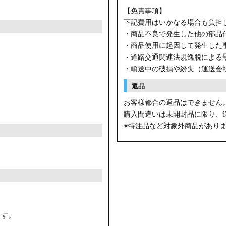
【免責事項】
下記費用はいかなる場合も負担
・商品不良で発生した他の部品
・商品使用に起因して発生した
・道路交通関連法規逸脱による
・輸送中の破損や紛失（運送会
返品
お客様都合の返品はできません
購入間違いは未開封品に限り、
※特注品など対象外商品があり
ます。