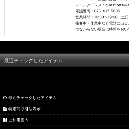
メールアドレス：questions@led
B34A/B35A/B37A/B38A デリカミニ
電話番号：076-437-5635
営業時間：10:00〜19:00（土
B34W/B35W/B37W/B38W ekクロススペース
接客中・作業中など電話に出る
つながらない場合は時間をおい
B34W/B35W/B37W/B38W ekクロス
KG CX-8
KF CX-5
最近チェックしたアイテム
GU クロストレック
GU インプレッサ
VN5 VNH レヴォーグ / レイバック
最近チェックしたアイテム
ZD8 BRZ
特定商取引法表示
ZC6 BRZ
ご利用案内