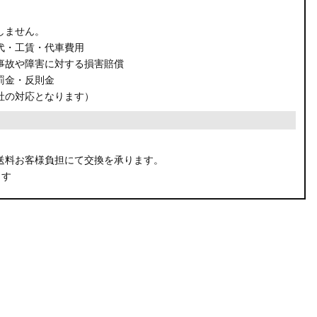
しません。
代・工賃・代車費用
事故や障害に対する損害賠償
罰金・反則金
社の対応となります）
。
送料お客様負担にて交換を承ります。
ます