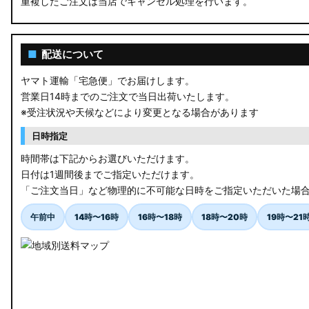
重複したご注文は当店でキャンセル処理を行います。
RU3/4 ヴェゼル
JW5 S660
■
配送について
RP6/7 ステップワゴン
ヤマト運輸「宅急便」でお届けします。
営業日14時までのご注文で当日出荷いたします。
RP1/2 RP3/4 ステップワゴン/スパーダ
※受注状況や天候などにより変更となる場合があります
RK5/6 ステップワゴンスパーダ
日時指定
RC1/2 オデッセイ
時間帯は下記からお選びいただけます。
日付は1週間後までご指定いただけます。
GB5〜8 フリード
「ご注文当日」など物理的に不可能な日時をご指定いただいた場
GR フィット
午前中
14時〜16時
16時〜18時
18時〜20時
19時〜21
GP5/6 GK3〜6 フィット
MK53S スペーシアカスタム
MA37S/MA27S ソリオ / ソリオ バンディット