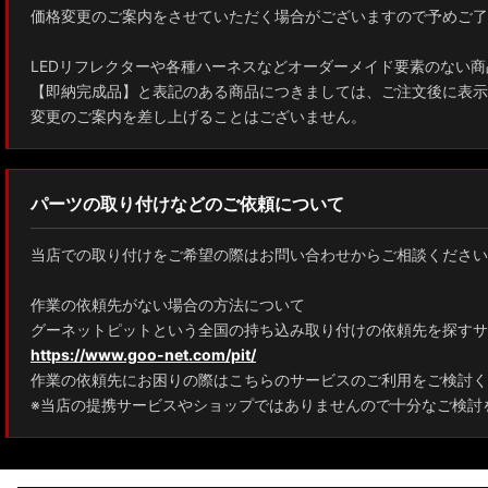
価格変更のご案内をさせていただく場合がございますので予めご了
ZWE211W/ZWE214W/ZRE212W/NRE210W カローラツーリング
LEDリフレクターや各種ハーネスなどオーダーメイド要素のない商
ZWE211H/NRE210H/NRE214H カローラスポーツ
【即納完成品】と表記のある商品につきましては、ご注文後に表示
変更のご案内を差し上げることはございません。
GXPA16 MXPA12 GRヤリス
MXPH10/MXPA10/MXBA10/KSP210 ヤリス
パーツの取り付けなどのご依頼について
MXPJ10/15 MXPB10/15 ヤリスクロス
当店での取り付けをご希望の際はお問い合わせからご相談ください
ZYX10 NGX50 C-HR
作業の依頼先がない場合の方法について
AAHH40W/AAHH45W/TAHA40W ヴェルファイア
グーネットピットという全国の持ち込み取り付けの依頼先を探すサ
https://www.goo-net.com/pit/
AAHH40W/AAHH45W/AGH40W アルファード
作業の依頼先にお困りの際はこちらのサービスのご利用をご検討く
AYH30/GGH30/35/AGH30/35 ヴェルファイア
※当店の提携サービスやショップではありませんので十分なご検討
AYH30/GGH30/35/AGH30/35 アルファード