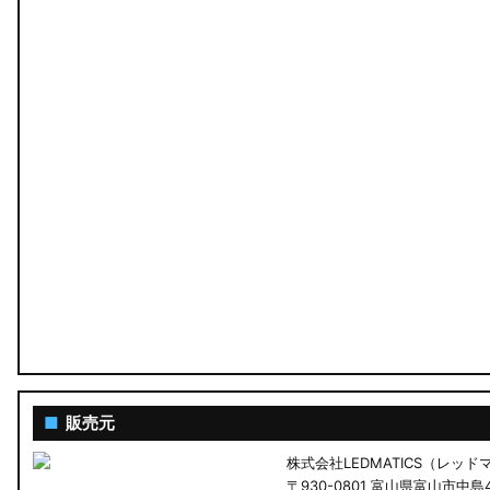
MA26S/MA36S ソリオ
ZC33S スイフトスポーツ
M900S/M910S トール
LA650S タントカスタム
LA600S タントカスタム
LA150S ムーヴカスタム
LA700S ウェイク
GN0W アウトランダー
GK1W/GK9W エクリプスクロス
■
販売元
株式会社LEDMATICS（レッ
CV1W デリカD:5
〒930-0801 富山県富山市中島4-