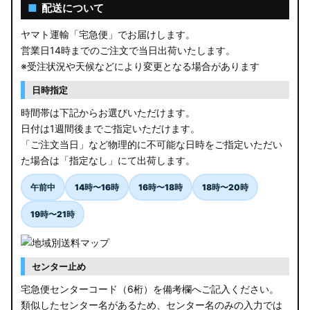
AGL10W RX450h
■
配送について
USF/UVF4# LS600h
ヤマト運輸「宅急便」でお届けします。
営業日14時までのご注文で当日出荷いたします。
JF5/6 N-BOX カスタム
※受注状況や天候などにより変更となる場合があります
MK94S/MK54S スペーシア / カスタム
日時指定
時間帯は下記からお選びいただけます。
ZCEDS/ZDEDS/ZCDDS/ZDDDS スイフト
日付は1週間後までご指定いただけます。
「ご注文当日」など物理的に不可能な日時をご指定いただい
AZSH36W/AZSH37W クラウンスポーツ
た場合は「指定なし」にて出荷します。
LA400K コペン
午前中
14時〜16時
16時〜18時
18時〜20時
汎用LEDバルブ
19時〜21時
BA1A/BA2A/BA5A/BA6A デリカミニ
センター止め
アウトレット
宅急便センターコード（6桁）を備考欄へご記入ください。
JB64W/JB74W/JC74W ジムニー/シエラ/ノマド
類似したセンター名があるため、センター名のみの入力では