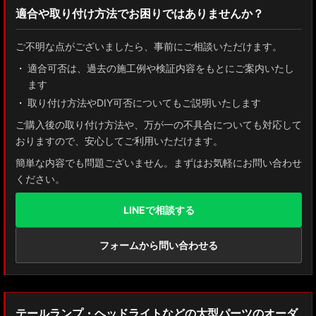
適合や取り付け方法でお困りではありませんか？
ZN8 GR86
ご不明な点がございましたら、事前にご相談いただけます。
ZN6 86
適合可否は、過去の施工例や検証内容をもとにご案内いたし
ます
GUN125 ハイラックス
取り付け方法やDIY可否についてもご説明いたします
AXUH80/85 MXUA80/85 ハリアー
ご購入後の取り付け方法や、万が一の不具合についても対応して
おりますので、安心してご利用いただけます。
ZSU60 ハリアー
簡単な内容でも問題ございません。まずはお気軽にお問い合わせ
ください。
MXAA54 AXAH54/52 RAV4
LINEで相談する
GDJ150W/151 WTRJ150 ランドクルーザー プラド
ZVG11/ZSG10 カローラクロス
フォームから問い合わせる
ZWE211W/ZWE214W/ZRE212W/NRE210W カローラツーリング
ZWE211H/NRE210H/NRE214H カローラスポーツ
テールランプ・ヘッドライトなどの大型パーツのオーダ