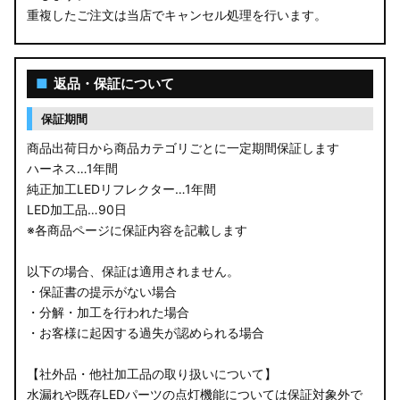
重複したご注文は当店でキャンセル処理を行います。
M900S/M910S トール
LA650S タントカスタム
■
返品・保証について
LA600S タントカスタム
保証期間
LA150S ムーヴカスタム
商品出荷日から商品カテゴリごとに一定期間保証します
ハーネス…1年間
LA700S ウェイク
純正加工LEDリフレクター…1年間
LED加工品…90日
GN0W アウトランダー
※各商品ページに保証内容を記載します
GK1W/GK9W エクリプスクロス
以下の場合、保証は適用されません。
・保証書の提示がない場合
CV1W デリカD:5
・分解・加工を行われた場合
・お客様に起因する過失が認められる場合
B34A/B35A/B37A/B38A デリカミニ
【社外品・他社加工品の取り扱いについて】
B34W/B35W/B37W/B38W ekクロススペース
水漏れや既存LEDパーツの点灯機能については保証対象外で