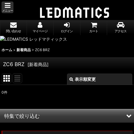
メニュー
問い合わせ
マイページ
ログイン
カート
アクセス
ホーム
>
新着商品
>
ZC6 BRZ
ZC6 BRZ
[
新着商品
]
表示順変更
閉じる
0
件
表示数
:
並び順
:
特集で絞り込む
絞り込む
MXWH60/MXWH65 プリウス