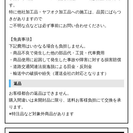
す。
B34W/B35W/B37W/B38W ekクロス
特に他社加工品・ヤフオク加工品への施工は、品質にばらつ
KG CX-8
きがありますので
ご不明な点などは必ず事前にお問い合わせください。
KF CX-5
【免責事項】
GU クロストレック
下記費用はいかなる場合も負担しません。
・商品不良で発生した他の部品代・工賃・代車費用
GU インプレッサ
・商品使用に起因して発生した事故や障害に対する損害賠償
・道路交通関連法規逸脱による罰金・反則金
VN5 VNH レヴォーグ / レイバック
・輸送中の破損や紛失（運送会社の対応となります）
ZD8 BRZ
返品
お客様都合の返品はできません。
ZC6 BRZ
購入間違いは未開封品に限り、送料お客様負担にて交換を承
ります。
URJ201 LX570
※特注品など対象外商品があります
GYL20/AGL20 RX450h