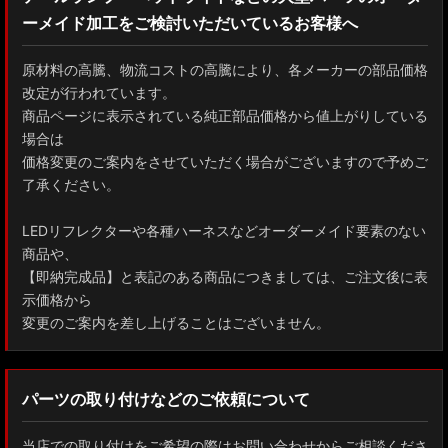
ーメイド加工をご検討いただいているお客様へ
GXPA16 MXPA12 GRヤリス
MXPH10/MXPA10/MXBA10/KSP210 ヤリス
原材料の高騰、物流コストの高騰により、各メーカーの部品価格
改定が行われています。
MXPJ10/15 MXPB10/15 ヤリスクロス
商品ページに表示されている純正部品価格から値上がりしている
場合は
ZYX10 NGX50 C-HR
価格変更のご案内をさせていただく場合がございますので予めご
了承ください。
AAHH40W/AAHH45W/TAHA40W ヴェルファイア
LEDリフレクターや各種ハーネスなどオーダーメイド要素のない
AAHH40W/AAHH45W/AGH40W アルファード
商品や、
【即納完成品】と表記のある商品につきましては、ご注文後に表
AYH30/GGH30/35/AGH30/35 ヴェルファイア
示価格から
変更のご案内を差し上げることはございません。
AYH30/GGH30/35/AGH30/35 アルファード
ACR50 エスティマ
パーツの取り付けなどのご依頼について
ZWR90W/ZWR95W/MZRA90W/MZRA95W ノア/ヴォクシー
当店での取り付けをご希望の際はお問い合わせからご相談くださ