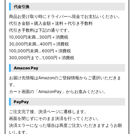
RP6/7 ステップワゴン
代金引換
RP1/2 RP3/4 ステップワゴン/スパーダ
商品お受け取り時にドライバーへ現金でお支払いください。
代引き金額＝購入金額＋送料＋代引き手数料
RK5/6 ステップワゴンスパーダ
代引き手数料は下記の通りです。
10,000円未満…300円＋消費税
RC1/2 オデッセイ
30,000円未満…400円＋消費税
100,000円未満…600円＋消費税
GB5〜8 フリード
300,000円まで…1,000円＋消費税
GR フィット
Amazon Pay
お届け先情報はAmazonのご登録情報からご選択いただきま
GP5/6 GK3〜6 フィット
す。
カート画面の「AmazonPay」からお進みください。
MK53S スペーシアカスタム
PayPay
MA37S/MA27S ソリオ / ソリオ バンディット
ご注文完了後、決済ページに遷移します。
画面を閉じずにそのまま決済を行ってください。
MA26S/MA36S ソリオ
決済エラーになった場合は再度ご注文いただきますようお願
ZC33S スイフトスポーツ
いします。