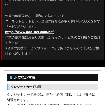
ZRR80 ノア/ヴォクシー
い。
MXPL10G/MXPL15G/MXPC10G シエンタ
作業の依頼先がない場合の方法について
グーネットピットという全国の持ち込み取り付けの依頼先を探す
NHP17/NSP17NCP17 シエンタ
サービスがあります。
M900A/M910A ルーミー
https://www.goo-net.com/pit/
作業の依頼先にお困りの際はこちらのサービスのご利用をご検討
A200A/A210A ライズ
ください。
※当店の提携サービスやショップではありませんので十分なご検
E52 エルグランド
討をお願いします
T33 エクストレイル
T32 エクストレイル
■
お支払い方法
C28 セレナ
クレジットカード決済
C27 セレナ
クレジットカード決済は、暗号化通信（SSL）により安全に
処理されます。
B21A デイズルークス