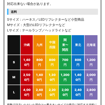
対応出来ない場合があります。
送料
Sサイズ：ハーネス／LEDリフレクターなど小型商品
Mサイズ：大型のLEDリフレクターなど
Lサイズ：テールランプ／ヘッドライトなど
関
中国
沖縄
九州
東〜
東北
北海道
四国
関西
1,40
800
800
700
800
1,200
S
0円
円
円
円
円
円
2,50
1,40
1,30
1,200
1,40
2,000
M
0円
0円
0円
円
0円
円
4,00
2,40
2,20
2,00
2,40
2,800
L
0円
0円
0円
0円
0円
円
複数で注文いただいた場合は一番大きいサイズの商品に対応する送料に