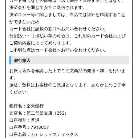
カード番号などの情報は当店で保持・管理することはなく、
決済会社を通じて安全に送信されます。
E13 ノート
決済エラー等に関しましては、当店では詳細を確認すること
ができないため
E12 ノート
カード会社に記載の窓口へお問い合わせください。
B44A/B45A B47A/B48A ルークス ハイウェイスター
分割払い・リボ払い等の可否は、ご利用のカード会社および
ご契約内容によって異なります。
JF3/4 N-BOX カスタム
ご不明な点はカード会社へお問い合わせください。
銀行振込
JH3/4 N-WGN
お振り込みを確認した上でご注文商品の発送・加工を行いま
JH1/2 N-WGN
す。
振込手数料はお客様のご負担となります。あらかじめご了承
RT5/6 RW1/2 CR-V
ください。
RV5/6 RV3/4 ヴェゼル
銀行名：楽天銀行
支店名：第二営業支店（252）
RU3/4 ヴェゼル
口座種別：普通
口座番号：7913007
JW5 S660
口座名義：カ）レッドマティックス