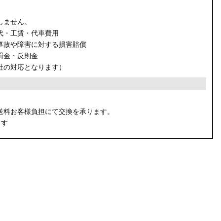
しません。
代・工賃・代車費用
事故や障害に対する損害賠償
罰金・反則金
社の対応となります）
。
送料お客様負担にて交換を承ります。
ます