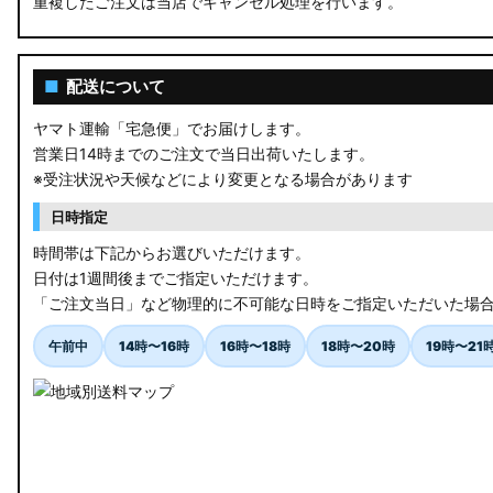
重複したご注文は当店でキャンセル処理を行います。
RU3/4 ヴェゼル
JW5 S660
■
配送について
RP6/7 ステップワゴン
ヤマト運輸「宅急便」でお届けします。
営業日14時までのご注文で当日出荷いたします。
RP1/2 RP3/4 ステップワゴン/スパーダ
※受注状況や天候などにより変更となる場合があります
RK5/6 ステップワゴンスパーダ
日時指定
RC1/2 オデッセイ
時間帯は下記からお選びいただけます。
日付は1週間後までご指定いただけます。
GB5〜8 フリード
「ご注文当日」など物理的に不可能な日時をご指定いただいた場
GR フィット
午前中
14時〜16時
16時〜18時
18時〜20時
19時〜21
GP5/6 GK3〜6 フィット
MK53S スペーシアカスタム
MA37S/MA27S ソリオ / ソリオ バンディット