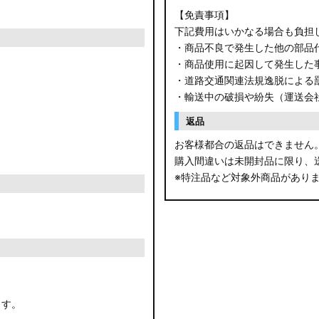
【免責事項】
下記費用はいかなる場合も負担
・商品不良で発生した他の部品
・商品使用に起因して発生した
・道路交通関連法規逸脱による
・輸送中の破損や紛失（運送会
返品
お客様都合の返品はできません
購入間違いは未開封品に限り、
※特注品など対象外商品があり
ます。