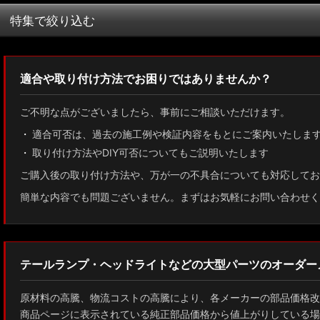
並び順
:
特集で絞り込む
MXWH60/MXWH65 プリウス
適合や取り付け方法でお困りではありませんか？
ZN8 GR86
ご不明な点がございましたら、事前にご相談いただけます。
ZN6 86
適合可否は、過去の施工例や検証内容をもとにご案内いたしま
取り付け方法やDIY可否についてもご説明いたします
GUN125 ハイラックス
ご購入後の取り付け方法や、万が一の不具合についても対応してお
AXUH80/85 MXUA80/85 ハリアー
簡単な内容でも問題ございません。まずはお気軽にお問い合わせく
ZSU60 ハリアー
MXAA54 AXAH54/52 RAV4
テールランプ・ヘッドライトなどの大型パーツのオーダー
GDJ150W/151 WTRJ150 ランドクルーザー プラド
原材料の高騰、物流コストの高騰により、各メーカーの部品価格改
ZVG11/ZSG10 カローラクロス
商品ページに表示されている純正部品価格から値上がりしている場