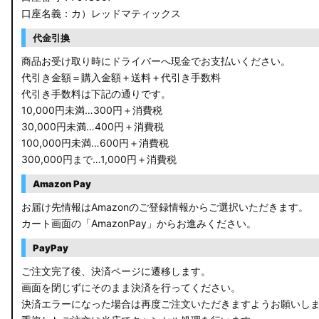
口座名義：カ）レッドマティックス
C27 セレナ
代金引換
B21A デイズルークス
商品お受け取り時にドライバーへ現金でお支払いください。
代引き金額＝購入金額＋送料＋代引き手数料
E13 ノート
代引き手数料は下記の通りです。
10,000円未満…300円＋消費税
E12 ノート
30,000円未満…400円＋消費税
100,000円未満…600円＋消費税
B44A/B45A B47A/B48A ルークス ハイウェイスター
300,000円まで…1,000円＋消費税
JF3/4 N-BOX カスタム
Amazon Pay
JH3/4 N-WGN
お届け先情報はAmazonのご登録情報からご選択いただきます。
カート画面の「AmazonPay」からお進みください。
JH1/2 N-WGN
PayPay
RT5/6 RW1/2 CR-V
ご注文完了後、決済ページに遷移します。
画面を閉じずにそのまま決済を行ってください。
RV5/6 RV3/4 ヴェゼル
決済エラーになった場合は再度ご注文いただきますようお願いし