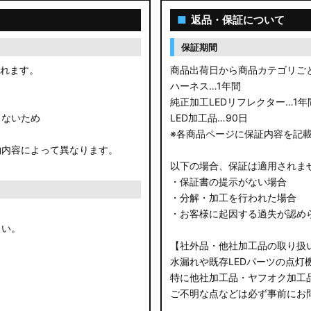
■
返品・保証について
保証期間
されます。
商品出荷日から商品カテゴリご
ハーネス…1年間
純正加工LEDリフレクター…1年
きないため
LED加工品…90日
※各商品ページに保証内容を記
約内容によって異なります。
以下の場合、保証は適用されま
・保証書の提示がない場合
・分解・加工を行われた場合
・お客様に起因する過失が認め
さい。
【社外品・他社加工品の取り扱
水漏れや既存LEDパーツの点灯
特に他社加工品・ヤフオク加工
ご不明な点などは必ず事前にお