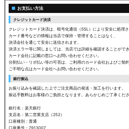
ACR50 エスティマ
■
お支払い方法
ZWR90W/ZWR95W/MZRA90W/MZRA95W ノア/ヴォクシー
クレジットカード決済
ZRR80 ノア/ヴォクシー
クレジットカード決済は、暗号化通信（SSL）により安全に処理
カード番号などの情報は当店で保持・管理することはなく、
MXPL10G/MXPL15G/MXPC10G シエンタ
決済会社を通じて安全に送信されます。
決済エラー等に関しましては、当店では詳細を確認することがで
NHP17/NSP17NCP17 シエンタ
カード会社に記載の窓口へお問い合わせください。
分割払い・リボ払い等の可否は、ご利用のカード会社およびご契
M900A/M910A ルーミー
ご不明な点はカード会社へお問い合わせください。
A200A/A210A ライズ
銀行振込
お振り込みを確認した上でご注文商品の発送・加工を行います。
E52 エルグランド
振込手数料はお客様のご負担となります。あらかじめご了承くだ
T33 エクストレイル
銀行名：楽天銀行
T32 エクストレイル
支店名：第二営業支店（252）
口座種別：普通
C28 セレナ
口座番号：7913007