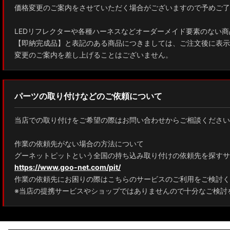
価格変更のご案内をさせていただく場合がございますので予めご了
ZWE211W/ZWE214W/ZRE212W/NRE210W カローラツーリング
LEDリフレクターや各種ハーネスなどオーダーメイド要素のない商
ZWE211H/NRE210H/NRE214H カローラスポーツ
【即納完成品】と表記のある商品につきましては、ご注文後に表示
変更のご案内を差し上げることはございません。
GXPA16 MXPA12 GRヤリス
MXPH10/MXPA10/MXBA10/KSP210 ヤリス
パーツの取り付けなどのご依頼について
MXPJ10/15 MXPB10/15 ヤリスクロス
当店での取り付けをご希望の際はお問い合わせからご相談ください
ZYX10 NGX50 C-HR
作業の依頼先がない場合の方法について
AAHH40W/AAHH45W/TAHA40W ヴェルファイア
グーネットピットという全国の持ち込み取り付けの依頼先を探すサ
https://www.goo-net.com/pit/
AAHH40W/AAHH45W/AGH40W アルファード
作業の依頼先にお困りの際はこちらのサービスのご利用をご検討く
AYH30/GGH30/35/AGH30/35 ヴェルファイア
※当店の提携サービスやショップではありませんので十分なご検討
AYH30/GGH30/35/AGH30/35 アルファード