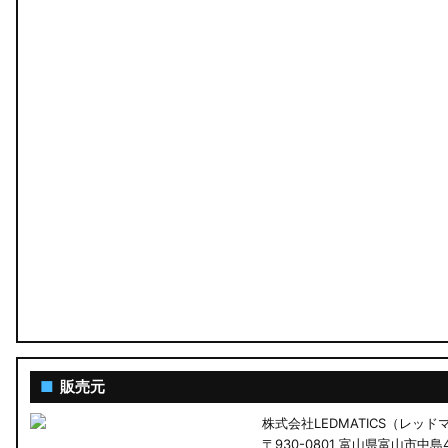
MA26S/MA36S ソリオ
ZC33S スイフトスポーツ
M900S/M910S トール
LA650S タントカスタム
LA600S タントカスタム
LA150S ムーヴカスタム
LA700S ウェイク
GN0W アウトランダー
GK1W/GK9W エクリプスクロス
■
販売元
株式会社LEDMATICS（レッ
CV1W デリカD:5
〒930-0801 富山県富山市中島4-