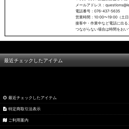
メールアドレス：questions@led
B34A/B35A/B37A/B38A デリカミニ
電話番号：076-437-5635
営業時間：10:00〜19:00（土
B34W/B35W/B37W/B38W ekクロススペース
接客中・作業中など電話に出る
つながらない場合は時間をおい
B34W/B35W/B37W/B38W ekクロス
KG CX-8
KF CX-5
最近チェックしたアイテム
GU クロストレック
GU インプレッサ
VN5 VNH レヴォーグ / レイバック
最近チェックしたアイテム
ZD8 BRZ
特定商取引法表示
ZC6 BRZ
ご利用案内