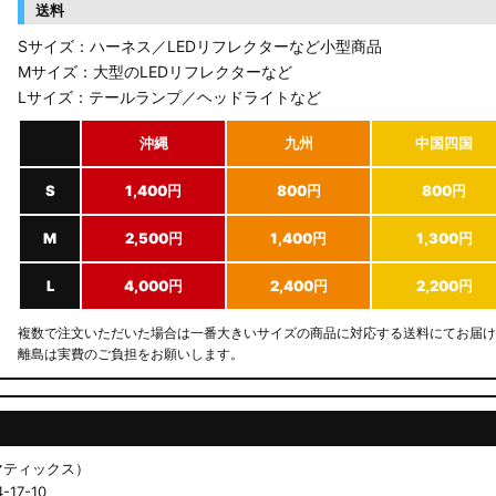
送料
Sサイズ：ハーネス／LEDリフレクターなど小型商品
Mサイズ：大型のLEDリフレクターなど
Lサイズ：テールランプ／ヘッドライトなど
沖縄
九州
中国四国
S
1,400円
800円
800円
M
2,500円
1,400円
1,300円
L
4,000円
2,400円
2,200円
複数で注文いただいた場合は一番大きいサイズの商品に対応する送料にてお届け
離島は実費のご負担をお願いします。
ドマティックス）
17-10