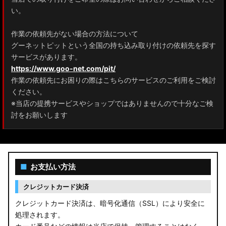
ZRR80 ノア/ヴォクシー
い。
MXPL10G/MXPL15G/MXPC10G シエンタ
作業の依頼先がない場合の方法について
グーネットピットという全国の持ち込み取り付けの依頼先を探す
NHP17/NSP17NCP17 シエンタ
サービスがあります。
M900A/M910A ルーミー
https://www.goo-net.com/pit/
作業の依頼先にお困りの際はこちらのサービスのご利用をご検討
A200A/A210A ライズ
ください。
※当店の提携サービスやショップではありませんので十分なご検
E52 エルグランド
討をお願いします
T33 エクストレイル
T32 エクストレイル
■
お支払い方法
C28 セレナ
クレジットカード決済
C27 セレナ
クレジットカード決済は、暗号化通信（SSL）により安全に
処理されます。
B21A デイズルークス