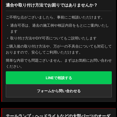
適合や取り付け方法でお困りではありませんか？
ZN8 GR86
ご不明な点がございましたら、事前にご相談いただけます。
ZN6 86
適合可否は、過去の施工例や検証内容をもとにご案内いたし
ます
GUN125 ハイラックス
取り付け方法やDIY可否についてもご説明いたします
AXUH80/85 MXUA80/85 ハリアー
ご購入後の取り付け方法や、万が一の不具合についても対応して
おりますので、安心してご利用いただけます。
ZSU60 ハリアー
簡単な内容でも問題ございません。まずはお気軽にお問い合わせ
ください。
MXAA54 AXAH54/52 RAV4
LINEで相談する
GDJ150W/151 WTRJ150 ランドクルーザー プラド
ZVG11/ZSG10 カローラクロス
フォームから問い合わせる
ZWE211W/ZWE214W/ZRE212W/NRE210W カローラツーリング
ZWE211H/NRE210H/NRE214H カローラスポーツ
テールランプ・ヘッドライトなどの大型パーツのオーダ