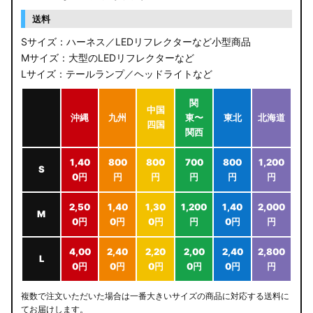
送料
Sサイズ：ハーネス／LEDリフレクターなど小型商品
Mサイズ：大型のLEDリフレクターなど
Lサイズ：テールランプ／ヘッドライトなど
関
中国
沖縄
九州
東〜
東北
北海道
四国
関西
1,40
800
800
700
800
1,200
S
0円
円
円
円
円
円
2,50
1,40
1,30
1,200
1,40
2,000
M
0円
0円
0円
円
0円
円
4,00
2,40
2,20
2,00
2,40
2,800
L
0円
0円
0円
0円
0円
円
複数で注文いただいた場合は一番大きいサイズの商品に対応する送料に
てお届けします。