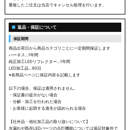
重複したご注文は当店でキャンセル処理を行います。
M900S/M910S トール
LA650S タントカスタム
■
返品・保証について
LA600S タントカスタム
保証期間
LA150S ムーヴカスタム
商品出荷日から商品カテゴリごとに一定期間保証します
ハーネス…1年間
LA700S ウェイク
純正加工LEDリフレクター…1年間
LED加工品…90日
GN0W アウトランダー
※各商品ページに保証内容を記載します
GK1W/GK9W エクリプスクロス
以下の場合、保証は適用されません。
・保証書の提示がない場合
CV1W デリカD:5
・分解・加工を行われた場合
・お客様に起因する過失が認められる場合
B34A/B35A/B37A/B38A デリカミニ
【社外品・他社加工品の取り扱いについて】
B34W/B35W/B37W/B38W ekクロススペース
水漏れや既存LEDパーツの点灯機能については保証対象外で