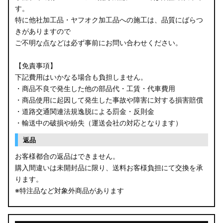
す。
B34W/B35W/B37W/B38W ekクロス
特に他社加工品・ヤフオク加工品への施工は、品質にばらつ
KG CX-8
きがありますので
ご不明な点などは必ず事前にお問い合わせください。
KF CX-5
【免責事項】
GU クロストレック
下記費用はいかなる場合も負担しません。
・商品不良で発生した他の部品代・工賃・代車費用
GU インプレッサ
・商品使用に起因して発生した事故や障害に対する損害賠償
・道路交通関連法規逸脱による罰金・反則金
VN5 VNH レヴォーグ / レイバック
・輸送中の破損や紛失（運送会社の対応となります）
ZD8 BRZ
返品
お客様都合の返品はできません。
ZC6 BRZ
購入間違いは未開封品に限り、送料お客様負担にて交換を承
ります。
URJ201 LX570
※特注品など対象外商品があります
GYL20/AGL20 RX450h