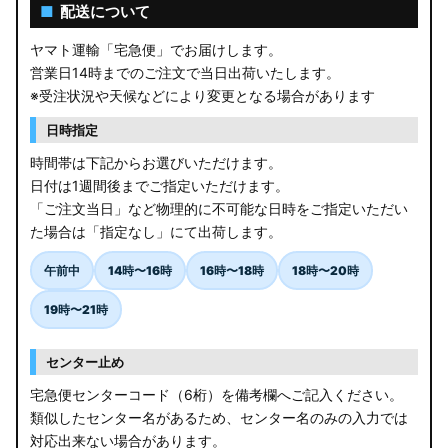
AGL10W RX450h
■
配送について
USF/UVF4# LS600h
ヤマト運輸「宅急便」でお届けします。
営業日14時までのご注文で当日出荷いたします。
JF5/6 N-BOX カスタム
※受注状況や天候などにより変更となる場合があります
MK94S/MK54S スペーシア / カスタム
日時指定
時間帯は下記からお選びいただけます。
ZCEDS/ZDEDS/ZCDDS/ZDDDS スイフト
日付は1週間後までご指定いただけます。
「ご注文当日」など物理的に不可能な日時をご指定いただい
AZSH36W/AZSH37W クラウンスポーツ
た場合は「指定なし」にて出荷します。
LA400K コペン
午前中
14時〜16時
16時〜18時
18時〜20時
汎用LEDバルブ
19時〜21時
BA1A/BA2A/BA5A/BA6A デリカミニ
センター止め
アウトレット
宅急便センターコード（6桁）を備考欄へご記入ください。
類似したセンター名があるため、センター名のみの入力では
JB64W/JB74W/JC74W ジムニー/シエラ/ノマド
対応出来ない場合があります。