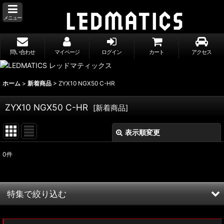
メニュー
問い合わせ
マイページ
ログイン
カート
アクセス
ホーム
>
新着商品
>
ZYX10 NGX50 C-HR
ZYX10 NGX50 C-HR
[
新着商品
]
表示順変更
閉じる
0
件
表示数
:
並び順
:
特集で絞り込む
絞り込む
MXWH60/MXWH65 プリウス