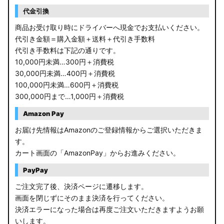
RP6/7 ステップワゴン
代金引換
RP1/2 RP3/4 ステップワゴン/スパーダ
商品お受け取り時にドライバーへ現金でお支払いください。
代引き金額＝購入金額＋送料＋代引き手数料
RK5/6 ステップワゴンスパーダ
代引き手数料は下記の通りです。
10,000円未満…300円＋消費税
RC1/2 オデッセイ
30,000円未満…400円＋消費税
100,000円未満…600円＋消費税
GB5〜8 フリード
300,000円まで…1,000円＋消費税
GR フィット
Amazon Pay
お届け先情報はAmazonのご登録情報からご選択いただきま
GP5/6 GK3〜6 フィット
す。
カート画面の「AmazonPay」からお進みください。
MK53S スペーシアカスタム
PayPay
MA37S/MA27S ソリオ / ソリオ バンディット
ご注文完了後、決済ページに遷移します。
画面を閉じずにそのまま決済を行ってください。
MA26S/MA36S ソリオ
決済エラーになった場合は再度ご注文いただきますようお願
ZC33S スイフトスポーツ
いします。