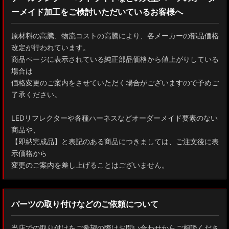
ーメイド加工をご検討いただいているお客様へ
GXPA16 MXPA12 GRヤリス
MXPH10/MXPA10/MXBA10/KSP210 ヤリス
原材料の高騰、物流コストの高騰により、各メーカーの部品価格
改定が行われています。
MXPJ10/15 MXPB10/15 ヤリスクロス
商品ページに表示されている純正部品価格から値上がりしている
場合は
ZYX10 NGX50 C-HR
価格変更のご案内をさせていただく場合がございますので予めご
了承ください。
AAHH40W/AAHH45W/TAHA40W ヴェルファイア
LEDリフレクターや各種ハーネスなどオーダーメイド要素のない
AAHH40W/AAHH45W/AGH40W アルファード
商品や、
【即納完成品】と表記のある商品につきましては、ご注文後に表
AYH30/GGH30/35/AGH30/35 ヴェルファイア
示価格から
変更のご案内を差し上げることはございません。
AYH30/GGH30/35/AGH30/35 アルファード
ACR50 エスティマ
パーツの取り付けなどのご依頼について
ZWR90W/ZWR95W/MZRA90W/MZRA95W ノア/ヴォクシー
当店での取り付けをご希望の際はお問い合わせからご相談くださ