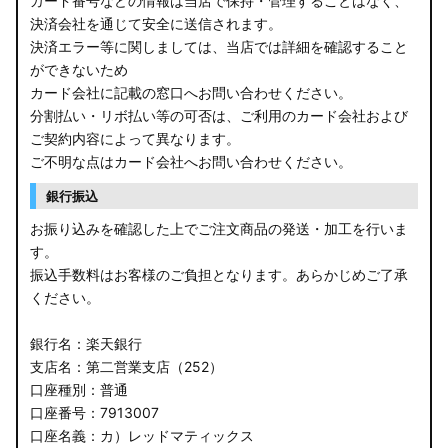
カード番号などの情報は当店で保持・管理することはなく、
決済会社を通じて安全に送信されます。
E13 ノート
決済エラー等に関しましては、当店では詳細を確認すること
ができないため
E12 ノート
カード会社に記載の窓口へお問い合わせください。
B44A/B45A B47A/B48A ルークス ハイウェイスター
分割払い・リボ払い等の可否は、ご利用のカード会社および
ご契約内容によって異なります。
JF3/4 N-BOX カスタム
ご不明な点はカード会社へお問い合わせください。
銀行振込
JH3/4 N-WGN
お振り込みを確認した上でご注文商品の発送・加工を行いま
JH1/2 N-WGN
す。
振込手数料はお客様のご負担となります。あらかじめご了承
RT5/6 RW1/2 CR-V
ください。
RV5/6 RV3/4 ヴェゼル
銀行名：楽天銀行
支店名：第二営業支店（252）
RU3/4 ヴェゼル
口座種別：普通
口座番号：7913007
JW5 S660
口座名義：カ）レッドマティックス