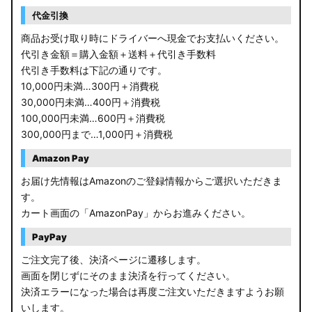
RP6/7 ステップワゴン
代金引換
RP1/2 RP3/4 ステップワゴン/スパーダ
商品お受け取り時にドライバーへ現金でお支払いください。
代引き金額＝購入金額＋送料＋代引き手数料
RK5/6 ステップワゴンスパーダ
代引き手数料は下記の通りです。
10,000円未満…300円＋消費税
RC1/2 オデッセイ
30,000円未満…400円＋消費税
100,000円未満…600円＋消費税
GB5〜8 フリード
300,000円まで…1,000円＋消費税
GR フィット
Amazon Pay
お届け先情報はAmazonのご登録情報からご選択いただきま
GP5/6 GK3〜6 フィット
す。
カート画面の「AmazonPay」からお進みください。
MK53S スペーシアカスタム
PayPay
MA37S/MA27S ソリオ / ソリオ バンディット
ご注文完了後、決済ページに遷移します。
画面を閉じずにそのまま決済を行ってください。
MA26S/MA36S ソリオ
決済エラーになった場合は再度ご注文いただきますようお願
ZC33S スイフトスポーツ
いします。