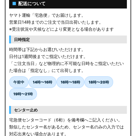
AGL10W RX450h
■
配送について
USF/UVF4# LS600h
ヤマト運輸「宅急便」でお届けします。
営業日14時までのご注文で当日出荷いたします。
JF5/6 N-BOX カスタム
※受注状況や天候などにより変更となる場合があります
MK94S/MK54S スペーシア / カスタム
日時指定
時間帯は下記からお選びいただけます。
ZCEDS/ZDEDS/ZCDDS/ZDDDS スイフト
日付は1週間後までご指定いただけます。
「ご注文当日」など物理的に不可能な日時をご指定いただい
AZSH36W/AZSH37W クラウンスポーツ
た場合は「指定なし」にて出荷します。
LA400K コペン
午前中
14時〜16時
16時〜18時
18時〜20時
汎用LEDバルブ
19時〜21時
BA1A/BA2A/BA5A/BA6A デリカミニ
センター止め
アウトレット
宅急便センターコード（6桁）を備考欄へご記入ください。
類似したセンター名があるため、センター名のみの入力では
JB64W/JB74W/JC74W ジムニー/シエラ/ノマド
対応出来ない場合があります。