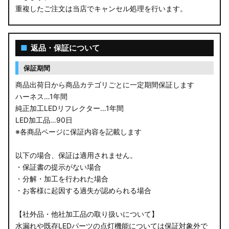
重複したご注文は当店でキャンセル処理を行います。
M900S/M910S トール
LA650S タントカスタム
■
返品・保証について
LA600S タントカスタム
保証期間
LA150S ムーヴカスタム
商品出荷日から商品カテゴリごとに一定期間保証します
ハーネス…1年間
LA700S ウェイク
純正加工LEDリフレクター…1年間
LED加工品…90日
GN0W アウトランダー
※各商品ページに保証内容を記載します
GK1W/GK9W エクリプスクロス
以下の場合、保証は適用されません。
・保証書の提示がない場合
CV1W デリカD:5
・分解・加工を行われた場合
・お客様に起因する過失が認められる場合
B34A/B35A/B37A/B38A デリカミニ
【社外品・他社加工品の取り扱いについて】
B34W/B35W/B37W/B38W ekクロススペース
水漏れや既存LEDパーツの点灯機能については保証対象外で