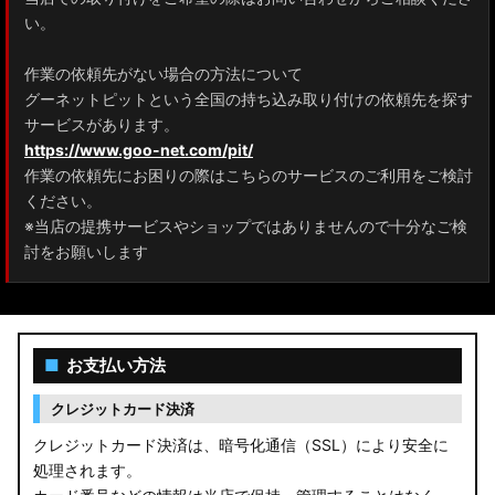
ZRR80 ノア/ヴォクシー
い。
MXPL10G/MXPL15G/MXPC10G シエンタ
作業の依頼先がない場合の方法について
グーネットピットという全国の持ち込み取り付けの依頼先を探す
NHP17/NSP17NCP17 シエンタ
サービスがあります。
M900A/M910A ルーミー
https://www.goo-net.com/pit/
作業の依頼先にお困りの際はこちらのサービスのご利用をご検討
A200A/A210A ライズ
ください。
※当店の提携サービスやショップではありませんので十分なご検
E52 エルグランド
討をお願いします
T33 エクストレイル
T32 エクストレイル
■
お支払い方法
C28 セレナ
クレジットカード決済
C27 セレナ
クレジットカード決済は、暗号化通信（SSL）により安全に
処理されます。
B21A デイズルークス