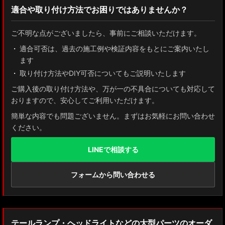
適合や取り付け方法でお困りではありませんか？
ZN8 GR86
ご不明な点がございましたら、事前にご相談いただけます。
ZN6 86
適合可否は、過去の施工例や検証内容をもとにご案内いたし
ます
GUN125 ハイラックス
取り付け方法やDIY可否についてもご説明いたします
AXUH80/85 MXUA80/85 ハリアー
ご購入後の取り付け方法や、万が一の不具合についても対応して
おりますので、安心してご利用いただけます。
ZSU60 ハリアー
簡単な内容でも問題ございません。まずはお気軽にお問い合わせ
ください。
MXAA54 AXAH54/52 RAV4
LINEで相談する
GDJ150W/151 WTRJ150 ランドクルーザー プラド
ZVG11/ZSG10 カローラクロス
フォームから問い合わせる
ZWE211W/ZWE214W/ZRE212W/NRE210W カローラツーリング
ZWE211H/NRE210H/NRE214H カローラスポーツ
テールランプ・ヘッドライトなどの大型パーツのオーダ