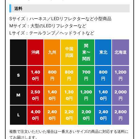
送料
Sサイズ：ハーネス／LEDリフレクターなど小型商品
Mサイズ：大型のLEDリフレクターなど
Lサイズ：テールランプ／ヘッドライトなど
関
中国
沖縄
九州
東〜
東北
北海道
四国
関西
1,40
800
800
700
800
1,200
S
0円
円
円
円
円
円
2,50
1,40
1,30
1,200
1,40
2,000
M
0円
0円
0円
円
0円
円
4,00
2,40
2,20
2,00
2,40
2,800
L
0円
0円
0円
0円
0円
円
複数で注文いただいた場合は一番大きいサイズの商品に対応する送料に
てお届けします。