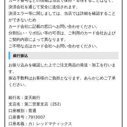
カード番号などの情報は当店で保持・管理することはなく、
決済会社を通じて安全に送信されます。
E13 ノート
決済エラー等に関しましては、当店では詳細を確認すること
ができないため
E12 ノート
カード会社に記載の窓口へお問い合わせください。
B44A/B45A B47A/B48A ルークス ハイウェイスター
分割払い・リボ払い等の可否は、ご利用のカード会社および
ご契約内容によって異なります。
JF3/4 N-BOX カスタム
ご不明な点はカード会社へお問い合わせください。
銀行振込
JH3/4 N-WGN
お振り込みを確認した上でご注文商品の発送・加工を行いま
JH1/2 N-WGN
す。
振込手数料はお客様のご負担となります。あらかじめご了承
RT5/6 RW1/2 CR-V
ください。
RV5/6 RV3/4 ヴェゼル
銀行名：楽天銀行
支店名：第二営業支店（252）
RU3/4 ヴェゼル
口座種別：普通
口座番号：7913007
JW5 S660
口座名義：カ）レッドマティックス