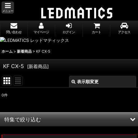
メニュー
問い合わせ
マイページ
ログイン
カート
アクセス
ホーム
>
新着商品
>
KF CX-5
KF CX-5
[
新着商品
]
表示順変更
閉じる
0
件
表示数
:
並び順
:
特集で絞り込む
絞り込む
MXWH60/MXWH65 プリウス