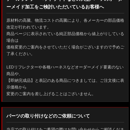
ーメイド加工をご検討いただいているお客様へ
GXPA16 MXPA12 GRヤリス
MXPH10/MXPA10/MXBA10/KSP210 ヤリス
原材料の高騰、物流コストの高騰により、各メーカーの部品価格
改定が行われています。
MXPJ10/15 MXPB10/15 ヤリスクロス
商品ページに表示されている純正部品価格から値上がりしている
場合は
ZYX10 NGX50 C-HR
価格変更のご案内をさせていただく場合がございますので予めご
了承ください。
AAHH40W/AAHH45W/TAHA40W ヴェルファイア
LEDリフレクターや各種ハーネスなどオーダーメイド要素のない
AAHH40W/AAHH45W/AGH40W アルファード
商品や、
【即納完成品】と表記のある商品につきましては、ご注文後に表
AYH30/GGH30/35/AGH30/35 ヴェルファイア
示価格から
変更のご案内を差し上げることはございません。
AYH30/GGH30/35/AGH30/35 アルファード
ACR50 エスティマ
パーツの取り付けなどのご依頼について
ZWR90W/ZWR95W/MZRA90W/MZRA95W ノア/ヴォクシー
当店での取り付けをご希望の際はお問い合わせからご相談くださ