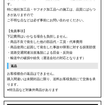
す。
B34W/B35W/B37W/B38W ekクロス
特に他社加工品・ヤフオク加工品への施工は、品質にばらつ
KG CX-8
きがありますので
ご不明な点などは必ず事前にお問い合わせください。
KF CX-5
【免責事項】
GU クロストレック
下記費用はいかなる場合も負担しません。
・商品不良で発生した他の部品代・工賃・代車費用
GU インプレッサ
・商品使用に起因して発生した事故や障害に対する損害賠償
・道路交通関連法規逸脱による罰金・反則金
VN5 VNH レヴォーグ / レイバック
・輸送中の破損や紛失（運送会社の対応となります）
ZD8 BRZ
返品
お客様都合の返品はできません。
ZC6 BRZ
購入間違いは未開封品に限り、送料お客様負担にて交換を承
ります。
URJ201 LX570
※特注品など対象外商品があります
GYL20/AGL20 RX450h