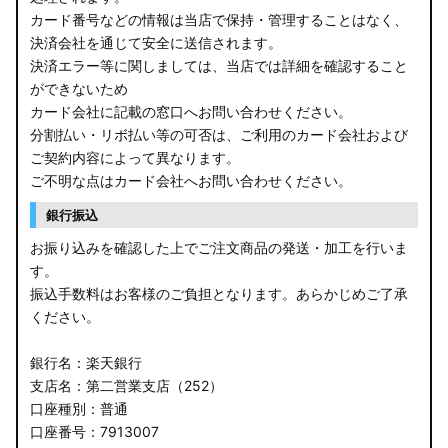
B21A デイズルークス
カード番号などの情報は当店で保持・管理することはなく、
決済会社を通じて安全に送信されます。
E13 ノート
決済エラー等に関しましては、当店では詳細を確認すること
ができないため
E12 ノート
カード会社に記載の窓口へお問い合わせください。
B44A/B45A B47A/B48A ルークス ハイウェイスター
分割払い・リボ払い等の可否は、ご利用のカード会社および
ご契約内容によって異なります。
JF3/4 N-BOX カスタム
ご不明な点はカード会社へお問い合わせください。
銀行振込
JH3/4 N-WGN
お振り込みを確認した上でご注文商品の発送・加工を行いま
JH1/2 N-WGN
す。
振込手数料はお客様のご負担となります。あらかじめご了承
RT5/6 RW1/2 CR-V
ください。
RV5/6 RV3/4 ヴェゼル
銀行名：楽天銀行
支店名：第二営業支店（252）
RU3/4 ヴェゼル
口座種別：普通
口座番号：7913007
JW5 S660