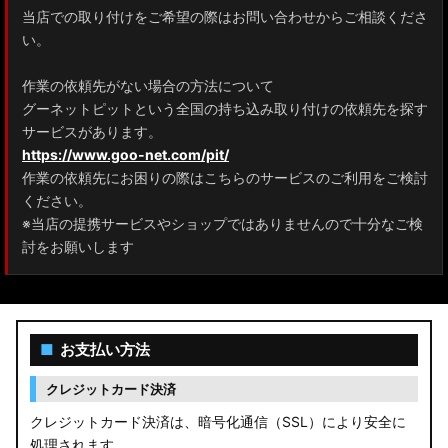
当店での取り付けをご希望の際はお問い合わせからご相談くださ
ZRR80 ノア/ヴォクシー
い。
MXPL10G/MXPL15G/MXPC10G シエンタ
作業の依頼先がない場合の方法について
グーネットピットという全国の持ち込み取り付けの依頼先を探す
NHP17/NSP17NCP17 シエンタ
サービスがあります。
M900A/M910A ルーミー
https://www.goo-net.com/pit/
作業の依頼先にお困りの際はこちらのサービスのご利用をご検討
A200A/A210A ライズ
ください。
※当店の提携サービスやショップではありませんので十分なご検
E52 エルグランド
討をお願いします
T33 エクストレイル
T32 エクストレイル
■
お支払い方法
C28 セレナ
クレジットカード決済
C27 セレナ
クレジットカード決済は、暗号化通信（SSL）により安全に
処理されます。