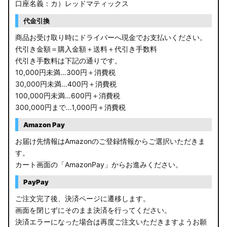
口座名義：カ）レッドマティックス
RP6/7 ステップワゴン
代金引換
RP1/2 RP3/4 ステップワゴン/スパーダ
商品お受け取り時にドライバーへ現金でお支払いください。
代引き金額＝購入金額＋送料＋代引き手数料
RK5/6 ステップワゴンスパーダ
代引き手数料は下記の通りです。
10,000円未満…300円＋消費税
RC1/2 オデッセイ
30,000円未満…400円＋消費税
100,000円未満…600円＋消費税
GB5〜8 フリード
300,000円まで…1,000円＋消費税
GR フィット
Amazon Pay
お届け先情報はAmazonのご登録情報からご選択いただきま
GP5/6 GK3〜6 フィット
す。
カート画面の「AmazonPay」からお進みください。
MK53S スペーシアカスタム
PayPay
MA37S/MA27S ソリオ / ソリオ バンディット
ご注文完了後、決済ページに遷移します。
画面を閉じずにそのまま決済を行ってください。
MA26S/MA36S ソリオ
決済エラーになった場合は再度ご注文いただきますようお願