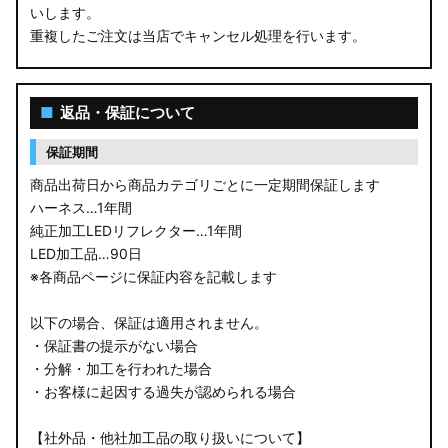
ZC33S スイフトスポーツ
いします。
重複したご注文は当店でキャンセル処理を行います。
M900S/M910S トール
LA650S タントカスタム
■
返品・保証について
LA600S タントカスタム
保証期間
LA150S ムーヴカスタム
商品出荷日から商品カテゴリごとに一定期間保証します
ハーネス…1年間
LA700S ウェイク
純正加工LEDリフレクター…1年間
LED加工品…90日
GN0W アウトランダー
※各商品ページに保証内容を記載します
GK1W/GK9W エクリプスクロス
以下の場合、保証は適用されません。
・保証書の提示がない場合
CV1W デリカD:5
・分解・加工を行われた場合
・お客様に起因する過失が認められる場合
B34A/B35A/B37A/B38A デリカミニ
【社外品・他社加工品の取り扱いについて】
B34W/B35W/B37W/B38W ekクロススペース