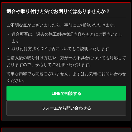
絞り込む
MXWH60/MXWH65 プリウス
適合や取り付け方法でお困りではありませんか？
ZN8 GR86
ご不明な点がございましたら、事前にご相談いただけます。
ZN6 86
適合可否は、過去の施工例や検証内容をもとにご案内いたし
ます
GUN125 ハイラックス
取り付け方法やDIY可否についてもご説明いたします
AXUH80/85 MXUA80/85 ハリアー
ご購入後の取り付け方法や、万が一の不具合についても対応して
おりますので、安心してご利用いただけます。
ZSU60 ハリアー
簡単な内容でも問題ございません。まずはお気軽にお問い合わせ
ください。
MXAA54 AXAH54/52 RAV4
LINEで相談する
GDJ150W/151 WTRJ150 ランドクルーザー プラド
ZVG11/ZSG10 カローラクロス
フォームから問い合わせる
ZWE211W/ZWE214W/ZRE212W/NRE210W カローラツーリング
ZWE211H/NRE210H/NRE214H カローラスポーツ