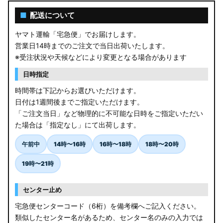
AGL10W RX450h
■
配送について
USF/UVF4# LS600h
ヤマト運輸「宅急便」でお届けします。
営業日14時までのご注文で当日出荷いたします。
JF5/6 N-BOX カスタム
※受注状況や天候などにより変更となる場合があります
MK94S/MK54S スペーシア / カスタム
日時指定
時間帯は下記からお選びいただけます。
ZCEDS/ZDEDS/ZCDDS/ZDDDS スイフト
日付は1週間後までご指定いただけます。
「ご注文当日」など物理的に不可能な日時をご指定いただい
AZSH36W/AZSH37W クラウンスポーツ
た場合は「指定なし」にて出荷します。
LA400K コペン
午前中
14時〜16時
16時〜18時
18時〜20時
汎用LEDバルブ
19時〜21時
BA1A/BA2A/BA5A/BA6A デリカミニ
センター止め
アウトレット
宅急便センターコード（6桁）を備考欄へご記入ください。
類似したセンター名があるため、センター名のみの入力では