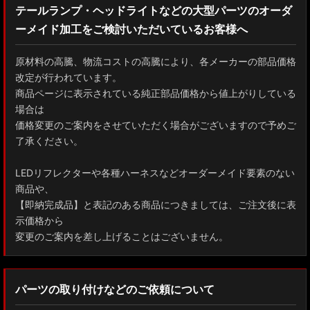
テールランプ・ヘッドライトなどの大型パーツのオーダ
ーメイド加工をご検討いただいているお客様へ
GXPA16 MXPA12 GRヤリス
MXPH10/MXPA10/MXBA10/KSP210 ヤリス
原材料の高騰、物流コストの高騰により、各メーカーの部品価格
改定が行われています。
MXPJ10/15 MXPB10/15 ヤリスクロス
商品ページに表示されている純正部品価格から値上がりしている
場合は
ZYX10 NGX50 C-HR
価格変更のご案内をさせていただく場合がございますので予めご
了承ください。
AAHH40W/AAHH45W/TAHA40W ヴェルファイア
LEDリフレクターや各種ハーネスなどオーダーメイド要素のない
AAHH40W/AAHH45W/AGH40W アルファード
商品や、
【即納完成品】と表記のある商品につきましては、ご注文後に表
AYH30/GGH30/35/AGH30/35 ヴェルファイア
示価格から
変更のご案内を差し上げることはございません。
AYH30/GGH30/35/AGH30/35 アルファード
ACR50 エスティマ
パーツの取り付けなどのご依頼について
ZWR90W/ZWR95W/MZRA90W/MZRA95W ノア/ヴォクシー