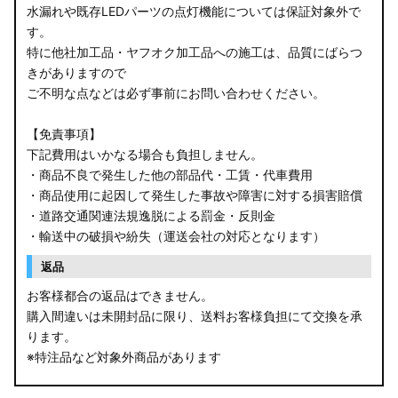
水漏れや既存LEDパーツの点灯機能については保証対象外で
す。
B34W/B35W/B37W/B38W ekクロス
特に他社加工品・ヤフオク加工品への施工は、品質にばらつ
KG CX-8
きがありますので
ご不明な点などは必ず事前にお問い合わせください。
KF CX-5
【免責事項】
GU クロストレック
下記費用はいかなる場合も負担しません。
・商品不良で発生した他の部品代・工賃・代車費用
GU インプレッサ
・商品使用に起因して発生した事故や障害に対する損害賠償
・道路交通関連法規逸脱による罰金・反則金
VN5 VNH レヴォーグ / レイバック
・輸送中の破損や紛失（運送会社の対応となります）
ZD8 BRZ
返品
お客様都合の返品はできません。
ZC6 BRZ
購入間違いは未開封品に限り、送料お客様負担にて交換を承
ります。
URJ201 LX570
※特注品など対象外商品があります
GYL20/AGL20 RX450h