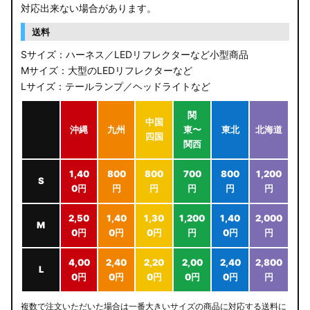
JB64W/JB74W/JC74W ジムニー/シエラ/ノマド
対応出来ない場合があります。
送料
Sサイズ：ハーネス／LEDリフレクターなど小型商品
Mサイズ：大型のLEDリフレクターなど
Lサイズ：テールランプ／ヘッドライトなど
関
中国
沖縄
九州
東〜
東北
北海道
四国
関西
1,40
800
800
700
800
1,200
S
0円
円
円
円
円
円
2,50
1,40
1,30
1,200
1,40
2,000
M
0円
0円
0円
円
0円
円
4,00
2,40
2,20
2,00
2,40
2,800
L
0円
0円
0円
0円
0円
円
複数で注文いただいた場合は一番大きいサイズの商品に対応する送料に