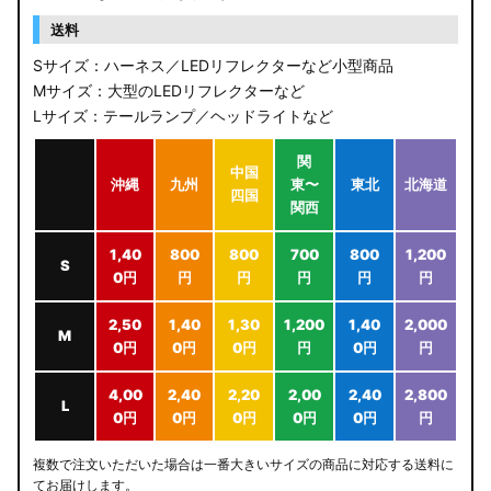
送料
Sサイズ：ハーネス／LEDリフレクターなど小型商品
Mサイズ：大型のLEDリフレクターなど
Lサイズ：テールランプ／ヘッドライトなど
関
中国
沖縄
九州
東〜
東北
北海道
四国
関西
1,40
800
800
700
800
1,200
S
0円
円
円
円
円
円
2,50
1,40
1,30
1,200
1,40
2,000
M
0円
0円
0円
円
0円
円
4,00
2,40
2,20
2,00
2,40
2,800
L
0円
0円
0円
0円
0円
円
複数で注文いただいた場合は一番大きいサイズの商品に対応する送料に
てお届けします。