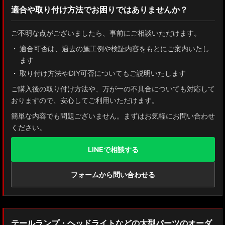
適合や取り付け方法でお困りではありませんか？
ZN8 GR86
ご不明な点がございましたら、事前にご相談いただけます。
ZN6 86
適合可否は、過去の施工例や検証内容をもとにご案内いたし
ます
GUN125 ハイラックス
取り付け方法やDIY可否についてもご説明いたします
AXUH80/85 MXUA80/85 ハリアー
ご購入後の取り付け方法や、万が一の不具合についても対応して
おりますので、安心してご利用いただけます。
ZSU60 ハリアー
簡単な内容でも問題ございません。まずはお気軽にお問い合わせ
ください。
MXAA54 AXAH54/52 RAV4
LINEで相談する
GDJ150W/151 WTRJ150 ランドクルーザー プラド
ZVG11/ZSG10 カローラクロス
フォームから問い合わせる
ZWE211W/ZWE214W/ZRE212W/NRE210W カローラツーリング
ZWE211H/NRE210H/NRE214H カローラスポーツ
テールランプ・ヘッドライトなどの大型パーツのオーダ