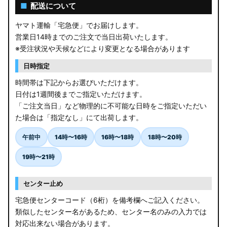
AGL10W RX450h
■
配送について
USF/UVF4# LS600h
ヤマト運輸「宅急便」でお届けします。
営業日14時までのご注文で当日出荷いたします。
JF5/6 N-BOX カスタム
※受注状況や天候などにより変更となる場合があります
MK94S/MK54S スペーシア / カスタム
日時指定
時間帯は下記からお選びいただけます。
ZCEDS/ZDEDS/ZCDDS/ZDDDS スイフト
日付は1週間後までご指定いただけます。
「ご注文当日」など物理的に不可能な日時をご指定いただい
AZSH36W/AZSH37W クラウンスポーツ
た場合は「指定なし」にて出荷します。
LA400K コペン
午前中
14時〜16時
16時〜18時
18時〜20時
汎用LEDバルブ
19時〜21時
BA1A/BA2A/BA5A/BA6A デリカミニ
センター止め
アウトレット
宅急便センターコード（6桁）を備考欄へご記入ください。
類似したセンター名があるため、センター名のみの入力では
JB64W/JB74W/JC74W ジムニー/シエラ/ノマド
対応出来ない場合があります。