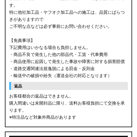
す。
B34W/B35W/B37W/B38W ekクロス
特に他社加工品・ヤフオク加工品への施工は、品質にばらつ
KG CX-8
きがありますので
ご不明な点などは必ず事前にお問い合わせください。
KF CX-5
【免責事項】
GU クロストレック
下記費用はいかなる場合も負担しません。
・商品不良で発生した他の部品代・工賃・代車費用
GU インプレッサ
・商品使用に起因して発生した事故や障害に対する損害賠償
・道路交通関連法規逸脱による罰金・反則金
VN5 VNH レヴォーグ / レイバック
・輸送中の破損や紛失（運送会社の対応となります）
ZD8 BRZ
返品
お客様都合の返品はできません。
ZC6 BRZ
購入間違いは未開封品に限り、送料お客様負担にて交換を承
ります。
URJ201 LX570
※特注品など対象外商品があります
GYL20/AGL20 RX450h