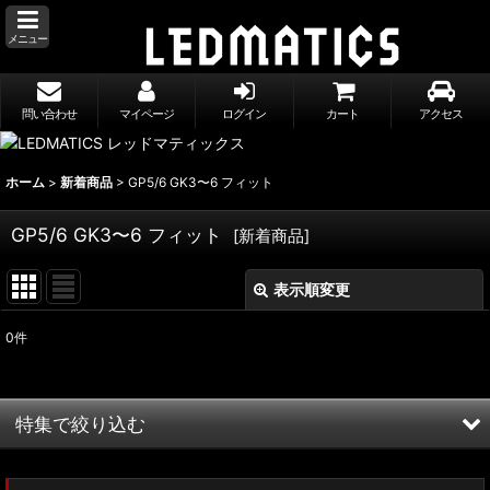
メニュー
問い合わせ
マイページ
ログイン
カート
アクセス
ホーム
>
新着商品
>
GP5/6 GK3〜6 フィット
GP5/6 GK3〜6 フィット
[
新着商品
]
表示順変更
閉じる
0
件
表示数
:
並び順
:
特集で絞り込む
絞り込む
MXWH60/MXWH65 プリウス