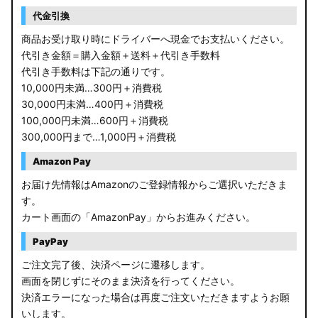
RP6/7 ステップワゴン
代金引換
RP1/2 RP3/4 ステップワゴン/スパーダ
商品お受け取り時にドライバーへ現金でお支払いください。
代引き金額＝購入金額＋送料＋代引き手数料
RK5/6 ステップワゴンスパーダ
代引き手数料は下記の通りです。
10,000円未満…300円＋消費税
RC1/2 オデッセイ
30,000円未満…400円＋消費税
100,000円未満…600円＋消費税
GB5〜8 フリード
300,000円まで…1,000円＋消費税
GR フィット
Amazon Pay
お届け先情報はAmazonのご登録情報からご選択いただきま
GP5/6 GK3〜6 フィット
す。
カート画面の「AmazonPay」からお進みください。
MK53S スペーシアカスタム
PayPay
MA37S/MA27S ソリオ / ソリオ バンディット
ご注文完了後、決済ページに遷移します。
画面を閉じずにそのまま決済を行ってください。
MA26S/MA36S ソリオ
決済エラーになった場合は再度ご注文いただきますようお願
ZC33S スイフトスポーツ
いします。