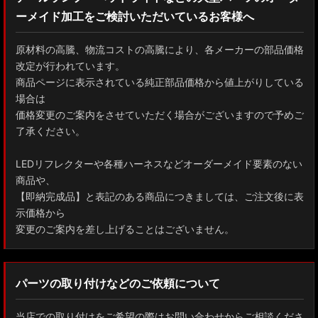
ーメイド加工をご検討いただいているお客様へ
GXPA16 MXPA12 GRヤリス
MXPH10/MXPA10/MXBA10/KSP210 ヤリス
原材料の高騰、物流コストの高騰により、各メーカーの部品価格
改定が行われています。
MXPJ10/15 MXPB10/15 ヤリスクロス
商品ページに表示されている純正部品価格から値上がりしている
場合は
ZYX10 NGX50 C-HR
価格変更のご案内をさせていただく場合がございますので予めご
了承ください。
AAHH40W/AAHH45W/TAHA40W ヴェルファイア
LEDリフレクターや各種ハーネスなどオーダーメイド要素のない
AAHH40W/AAHH45W/AGH40W アルファード
商品や、
【即納完成品】と表記のある商品につきましては、ご注文後に表
AYH30/GGH30/35/AGH30/35 ヴェルファイア
示価格から
変更のご案内を差し上げることはございません。
AYH30/GGH30/35/AGH30/35 アルファード
ACR50 エスティマ
パーツの取り付けなどのご依頼について
ZWR90W/ZWR95W/MZRA90W/MZRA95W ノア/ヴォクシー
当店での取り付けをご希望の際はお問い合わせからご相談くださ