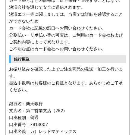
カード番号などの情報は当店で保持・管理することはなく、
決済会社を通じて安全に送信されます。
E13 ノート
決済エラー等に関しましては、当店では詳細を確認すること
ができないため
E12 ノート
カード会社に記載の窓口へお問い合わせください。
B44A/B45A B47A/B48A ルークス ハイウェイスター
分割払い・リボ払い等の可否は、ご利用のカード会社および
ご契約内容によって異なります。
JF3/4 N-BOX カスタム
ご不明な点はカード会社へお問い合わせください。
銀行振込
JH3/4 N-WGN
お振り込みを確認した上でご注文商品の発送・加工を行いま
JH1/2 N-WGN
す。
振込手数料はお客様のご負担となります。あらかじめご了承
RT5/6 RW1/2 CR-V
ください。
RV5/6 RV3/4 ヴェゼル
銀行名：楽天銀行
支店名：第二営業支店（252）
RU3/4 ヴェゼル
口座種別：普通
口座番号：7913007
JW5 S660
口座名義：カ）レッドマティックス