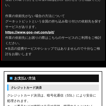
ZRR80 ノア/ヴォクシー
い。
MXPL10G/MXPL15G/MXPC10G シエンタ
作業の依頼先がない場合の方法について
グーネットピットという全国の持ち込み取り付けの依頼先を探す
NHP17/NSP17NCP17 シエンタ
サービスがあります。
M900A/M910A ルーミー
https://www.goo-net.com/pit/
作業の依頼先にお困りの際はこちらのサービスのご利用をご検討
A200A/A210A ライズ
ください。
※当店の提携サービスやショップではありませんので十分なご検
E52 エルグランド
討をお願いします
T33 エクストレイル
T32 エクストレイル
■
お支払い方法
C28 セレナ
クレジットカード決済
C27 セレナ
クレジットカード決済は、暗号化通信（SSL）により安全に
処理されます。
B21A デイズルークス