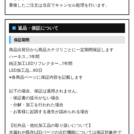
重複したご注文は当店でキャンセル処理を行います。
M900S/M910S トール
LA650S タントカスタム
■
返品・保証について
LA600S タントカスタム
保証期間
LA150S ムーヴカスタム
商品出荷日から商品カテゴリごとに一定期間保証します
ハーネス…1年間
LA700S ウェイク
純正加工LEDリフレクター…1年間
LED加工品…90日
GN0W アウトランダー
※各商品ページに保証内容を記載します
GK1W/GK9W エクリプスクロス
以下の場合、保証は適用されません。
・保証書の提示がない場合
CV1W デリカD:5
・分解・加工を行われた場合
・お客様に起因する過失が認められる場合
B34A/B35A/B37A/B38A デリカミニ
【社外品・他社加工品の取り扱いについて】
B34W/B35W/B37W/B38W ekクロススペース
水漏れや既存LEDパーツの点灯機能については保証対象外で