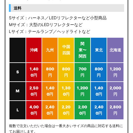
送料
Sサイズ：ハーネス／LEDリフレクターなど小型商品
Mサイズ：大型のLEDリフレクターなど
Lサイズ：テールランプ／ヘッドライトなど
関
中国
沖縄
九州
東〜
東北
北海道
四国
関西
1,40
800
800
700
800
1,200
S
0円
円
円
円
円
円
2,50
1,40
1,30
1,200
1,40
2,000
M
0円
0円
0円
円
0円
円
4,00
2,40
2,20
2,00
2,40
2,800
L
0円
0円
0円
0円
0円
円
複数で注文いただいた場合は一番大きいサイズの商品に対応する送料に
てお届けします。