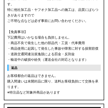
す。
B34W/B35W/B37W/B38W ekクロス
特に他社加工品・ヤフオク加工品への施工は、品質にばらつ
KG CX-8
きがありますので
ご不明な点などは必ず事前にお問い合わせください。
KF CX-5
【免責事項】
GU クロストレック
下記費用はいかなる場合も負担しません。
・商品不良で発生した他の部品代・工賃・代車費用
GU インプレッサ
・商品使用に起因して発生した事故や障害に対する損害賠償
・道路交通関連法規逸脱による罰金・反則金
VN5 VNH レヴォーグ / レイバック
・輸送中の破損や紛失（運送会社の対応となります）
ZD8 BRZ
返品
お客様都合の返品はできません。
ZC6 BRZ
購入間違いは未開封品に限り、送料お客様負担にて交換を承
ります。
URJ201 LX570
※特注品など対象外商品があります
GYL20/AGL20 RX450h