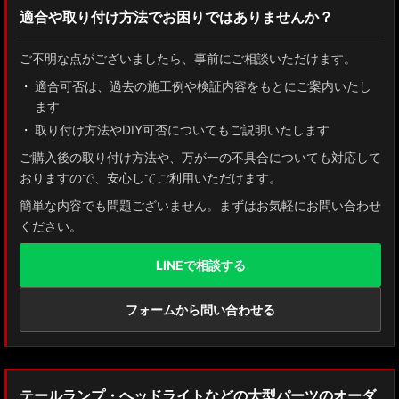
適合や取り付け方法でお困りではありませんか？
ZN8 GR86
ご不明な点がございましたら、事前にご相談いただけます。
ZN6 86
適合可否は、過去の施工例や検証内容をもとにご案内いたし
ます
GUN125 ハイラックス
取り付け方法やDIY可否についてもご説明いたします
AXUH80/85 MXUA80/85 ハリアー
ご購入後の取り付け方法や、万が一の不具合についても対応して
おりますので、安心してご利用いただけます。
ZSU60 ハリアー
簡単な内容でも問題ございません。まずはお気軽にお問い合わせ
ください。
MXAA54 AXAH54/52 RAV4
LINEで相談する
GDJ150W/151 WTRJ150 ランドクルーザー プラド
ZVG11/ZSG10 カローラクロス
フォームから問い合わせる
ZWE211W/ZWE214W/ZRE212W/NRE210W カローラツーリング
ZWE211H/NRE210H/NRE214H カローラスポーツ
テールランプ・ヘッドライトなどの大型パーツのオーダ