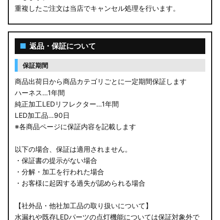
重複したご注文は当店でキャンセル処理を行います。
M900S/M910S トール
LA650S タントカスタム
■
返品・保証について
LA600S タントカスタム
保証期間
LA150S ムーヴカスタム
商品出荷日から商品カテゴリごとに一定期間保証します
ハーネス…1年間
LA700S ウェイク
純正加工LEDリフレクター…1年間
LED加工品…90日
GN0W アウトランダー
※各商品ページに保証内容を記載します
GK1W/GK9W エクリプスクロス
以下の場合、保証は適用されません。
・保証書の提示がない場合
CV1W デリカD:5
・分解・加工を行われた場合
・お客様に起因する過失が認められる場合
B34A/B35A/B37A/B38A デリカミニ
【社外品・他社加工品の取り扱いについて】
B34W/B35W/B37W/B38W ekクロススペース
水漏れや既存LEDパーツの点灯機能については保証対象外で