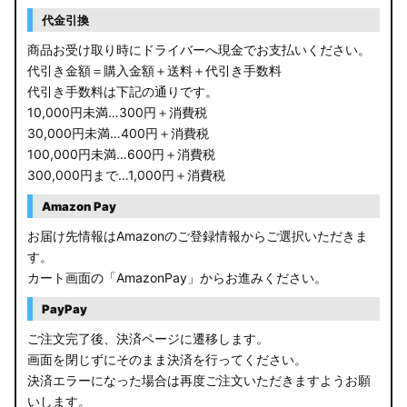
RP6/7 ステップワゴン
代金引換
RP1/2 RP3/4 ステップワゴン/スパーダ
商品お受け取り時にドライバーへ現金でお支払いください。
代引き金額＝購入金額＋送料＋代引き手数料
RK5/6 ステップワゴンスパーダ
代引き手数料は下記の通りです。
10,000円未満…300円＋消費税
RC1/2 オデッセイ
30,000円未満…400円＋消費税
100,000円未満…600円＋消費税
GB5〜8 フリード
300,000円まで…1,000円＋消費税
GR フィット
Amazon Pay
お届け先情報はAmazonのご登録情報からご選択いただきま
GP5/6 GK3〜6 フィット
す。
カート画面の「AmazonPay」からお進みください。
MK53S スペーシアカスタム
PayPay
MA37S/MA27S ソリオ / ソリオ バンディット
ご注文完了後、決済ページに遷移します。
画面を閉じずにそのまま決済を行ってください。
MA26S/MA36S ソリオ
決済エラーになった場合は再度ご注文いただきますようお願
ZC33S スイフトスポーツ
いします。