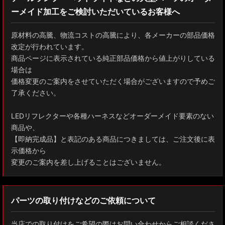
ーメイド加工をご検討いただいているお客様へ
GXPA16 MXPA12 GRヤリス
MXPH10/MXPA10/MXBA10/KSP210 ヤリス
原材料の高騰、物流コストの高騰により、各メーカーの部品価格
改定が行われています。
MXPJ10/15 MXPB10/15 ヤリスクロス
商品ページに表示されている純正部品価格から値上がりしている
場合は
ZYX10 NGX50 C-HR
価格変更のご案内をさせていただく場合がございますので予めご
了承ください。
AAHH40W/AAHH45W/TAHA40W ヴェルファイア
LEDリフレクターや各種ハーネスなどオーダーメイド要素のない
AAHH40W/AAHH45W/AGH40W アルファード
商品や、
【即納完成品】と表記のある商品につきましては、ご注文後に表
AYH30/GGH30/35/AGH30/35 ヴェルファイア
示価格から
変更のご案内を差し上げることはございません。
AYH30/GGH30/35/AGH30/35 アルファード
ACR50 エスティマ
パーツの取り付けなどのご依頼について
ZWR90W/ZWR95W/MZRA90W/MZRA95W ノア/ヴォクシー
当店での取り付けをご希望の際はお問い合わせからご相談くださ