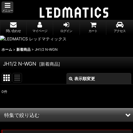
メニュー
問い合わせ
マイページ
ログイン
カート
アクセス
ホーム
>
新着商品
>
JH1/2 N-WGN
JH1/2 N-WGN
[
新着商品
]
表示順変更
閉じる
0
件
表示数
:
並び順
:
特集で絞り込む
絞り込む
MXWH60/MXWH65 プリウス