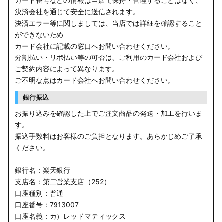
カード番号などの情報は当店で保持・管理することはなく、
決済会社を通じて安全に送信されます。
E13 ノート
決済エラー等に関しましては、当店では詳細を確認すること
ができないため
E12 ノート
カード会社に記載の窓口へお問い合わせください。
B44A/B45A B47A/B48A ルークス ハイウェイスター
分割払い・リボ払い等の可否は、ご利用のカード会社および
ご契約内容によって異なります。
JF3/4 N-BOX カスタム
ご不明な点はカード会社へお問い合わせください。
銀行振込
JH3/4 N-WGN
お振り込みを確認した上でご注文商品の発送・加工を行いま
JH1/2 N-WGN
す。
振込手数料はお客様のご負担となります。あらかじめご了承
RT5/6 RW1/2 CR-V
ください。
RV5/6 RV3/4 ヴェゼル
銀行名：楽天銀行
支店名：第二営業支店（252）
RU3/4 ヴェゼル
口座種別：普通
口座番号：7913007
JW5 S660
口座名義：カ）レッドマティックス