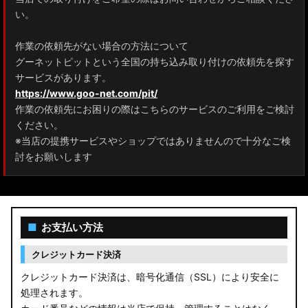
ZRR80 ノア/ヴォクシー
い。
MXPL10G/MXPL15G/MXPC10G シエンタ
作業の依頼先がない場合の方法について
グーネットピットという全国の持ち込み取り付けの依頼先を探す
NHP17/NSP17NCP17 シエンタ
サービスがあります。
M900A/M910A ルーミー
https://www.goo-net.com/pit/
作業の依頼先にお困りの際はこちらのサービスのご利用をご検討
A200A/A210A ライズ
ください。
※当店の提携サービスやショップではありませんので十分なご検
E52 エルグランド
討をお願いします
T33 エクストレイル
T32 エクストレイル
■
お支払い方法
C28 セレナ
クレジットカード決済
C27 セレナ
クレジットカード決済は、暗号化通信（SSL）により安全に
処理されます。
B21A デイズルークス