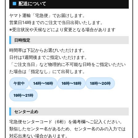
AGL10W RX450h
■
配送について
USF/UVF4# LS600h
ヤマト運輸「宅急便」でお届けします。
営業日14時までのご注文で当日出荷いたします。
JF5/6 N-BOX カスタム
※受注状況や天候などにより変更となる場合があります
MK94S/MK54S スペーシア / カスタム
日時指定
時間帯は下記からお選びいただけます。
ZCEDS/ZDEDS/ZCDDS/ZDDDS スイフト
日付は1週間後までご指定いただけます。
「ご注文当日」など物理的に不可能な日時をご指定いただい
AZSH36W/AZSH37W クラウンスポーツ
た場合は「指定なし」にて出荷します。
LA400K コペン
午前中
14時〜16時
16時〜18時
18時〜20時
汎用LEDバルブ
19時〜21時
BA1A/BA2A/BA5A/BA6A デリカミニ
センター止め
アウトレット
宅急便センターコード（6桁）を備考欄へご記入ください。
類似したセンター名があるため、センター名のみの入力では
JB64W/JB74W/JC74W ジムニー/シエラ/ノマド
対応出来ない場合があります。