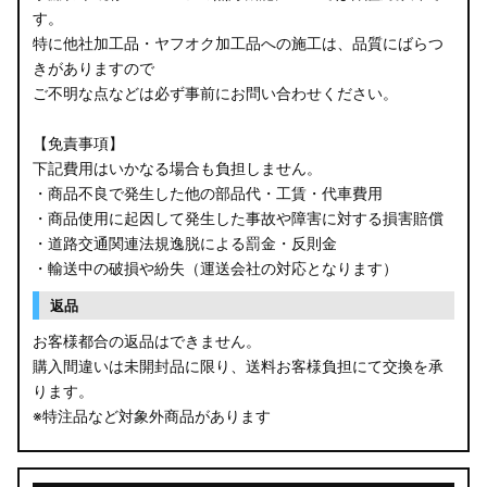
す。
B34W/B35W/B37W/B38W ekクロス
特に他社加工品・ヤフオク加工品への施工は、品質にばらつ
KG CX-8
きがありますので
ご不明な点などは必ず事前にお問い合わせください。
KF CX-5
【免責事項】
GU クロストレック
下記費用はいかなる場合も負担しません。
・商品不良で発生した他の部品代・工賃・代車費用
GU インプレッサ
・商品使用に起因して発生した事故や障害に対する損害賠償
・道路交通関連法規逸脱による罰金・反則金
VN5 VNH レヴォーグ / レイバック
・輸送中の破損や紛失（運送会社の対応となります）
ZD8 BRZ
返品
お客様都合の返品はできません。
ZC6 BRZ
購入間違いは未開封品に限り、送料お客様負担にて交換を承
ります。
URJ201 LX570
※特注品など対象外商品があります
GYL20/AGL20 RX450h