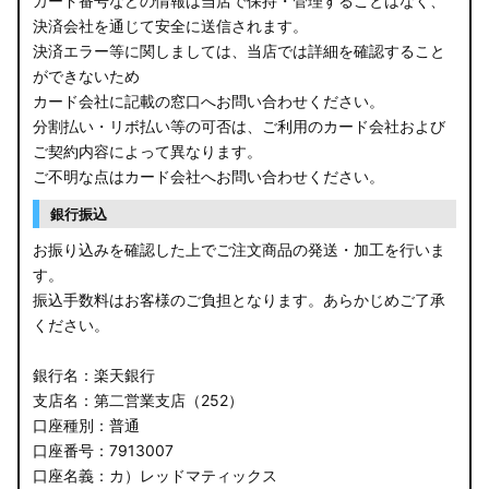
カード番号などの情報は当店で保持・管理することはなく、
決済会社を通じて安全に送信されます。
E13 ノート
決済エラー等に関しましては、当店では詳細を確認すること
ができないため
E12 ノート
カード会社に記載の窓口へお問い合わせください。
B44A/B45A B47A/B48A ルークス ハイウェイスター
分割払い・リボ払い等の可否は、ご利用のカード会社および
ご契約内容によって異なります。
JF3/4 N-BOX カスタム
ご不明な点はカード会社へお問い合わせください。
銀行振込
JH3/4 N-WGN
お振り込みを確認した上でご注文商品の発送・加工を行いま
JH1/2 N-WGN
す。
振込手数料はお客様のご負担となります。あらかじめご了承
RT5/6 RW1/2 CR-V
ください。
RV5/6 RV3/4 ヴェゼル
銀行名：楽天銀行
支店名：第二営業支店（252）
RU3/4 ヴェゼル
口座種別：普通
口座番号：7913007
JW5 S660
口座名義：カ）レッドマティックス