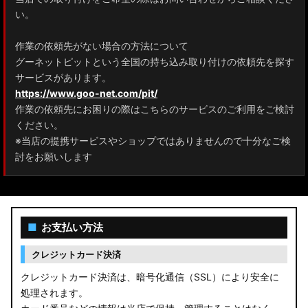
ZRR80 ノア/ヴォクシー
い。
MXPL10G/MXPL15G/MXPC10G シエンタ
作業の依頼先がない場合の方法について
グーネットピットという全国の持ち込み取り付けの依頼先を探す
NHP17/NSP17NCP17 シエンタ
サービスがあります。
M900A/M910A ルーミー
https://www.goo-net.com/pit/
作業の依頼先にお困りの際はこちらのサービスのご利用をご検討
A200A/A210A ライズ
ください。
※当店の提携サービスやショップではありませんので十分なご検
E52 エルグランド
討をお願いします
T33 エクストレイル
T32 エクストレイル
■
お支払い方法
C28 セレナ
クレジットカード決済
C27 セレナ
クレジットカード決済は、暗号化通信（SSL）により安全に
処理されます。
B21A デイズルークス