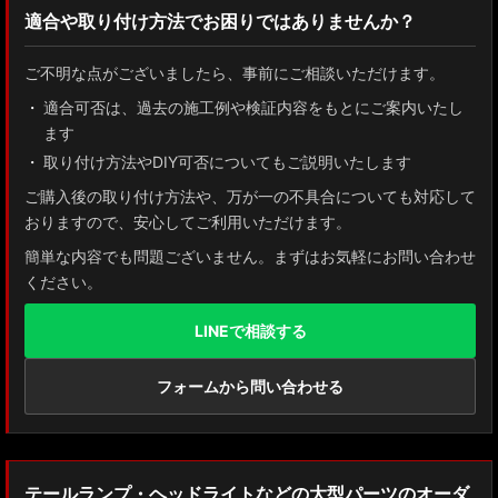
適合や取り付け方法でお困りではありませんか？
ZN8 GR86
ご不明な点がございましたら、事前にご相談いただけます。
ZN6 86
適合可否は、過去の施工例や検証内容をもとにご案内いたし
ます
GUN125 ハイラックス
取り付け方法やDIY可否についてもご説明いたします
AXUH80/85 MXUA80/85 ハリアー
ご購入後の取り付け方法や、万が一の不具合についても対応して
おりますので、安心してご利用いただけます。
ZSU60 ハリアー
簡単な内容でも問題ございません。まずはお気軽にお問い合わせ
ください。
MXAA54 AXAH54/52 RAV4
LINEで相談する
GDJ150W/151 WTRJ150 ランドクルーザー プラド
ZVG11/ZSG10 カローラクロス
フォームから問い合わせる
ZWE211W/ZWE214W/ZRE212W/NRE210W カローラツーリング
ZWE211H/NRE210H/NRE214H カローラスポーツ
テールランプ・ヘッドライトなどの大型パーツのオーダ