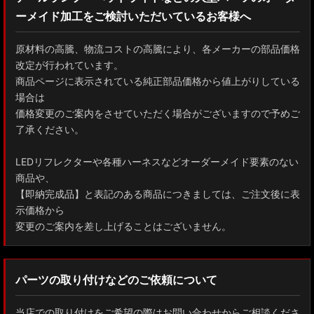
ーメイド加工をご検討いただいているお客様へ
GXPA16 MXPA12 GRヤリス
MXPH10/MXPA10/MXBA10/KSP210 ヤリス
原材料の高騰、物流コストの高騰により、各メーカーの部品価格
改定が行われています。
MXPJ10/15 MXPB10/15 ヤリスクロス
商品ページに表示されている純正部品価格から値上がりしている
場合は
ZYX10 NGX50 C-HR
価格変更のご案内をさせていただく場合がございますので予めご
了承ください。
AAHH40W/AAHH45W/TAHA40W ヴェルファイア
LEDリフレクターや各種ハーネスなどオーダーメイド要素のない
AAHH40W/AAHH45W/AGH40W アルファード
商品や、
【即納完成品】と表記のある商品につきましては、ご注文後に表
AYH30/GGH30/35/AGH30/35 ヴェルファイア
示価格から
変更のご案内を差し上げることはございません。
AYH30/GGH30/35/AGH30/35 アルファード
ACR50 エスティマ
パーツの取り付けなどのご依頼について
ZWR90W/ZWR95W/MZRA90W/MZRA95W ノア/ヴォクシー
当店での取り付けをご希望の際はお問い合わせからご相談くださ