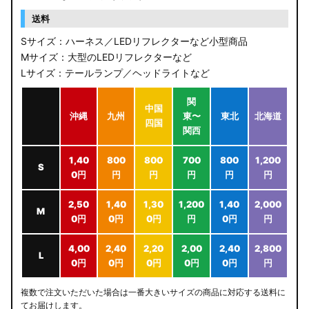
送料
Sサイズ：ハーネス／LEDリフレクターなど小型商品
Mサイズ：大型のLEDリフレクターなど
Lサイズ：テールランプ／ヘッドライトなど
関
中国
沖縄
九州
東〜
東北
北海道
四国
関西
1,40
800
800
700
800
1,200
S
0円
円
円
円
円
円
2,50
1,40
1,30
1,200
1,40
2,000
M
0円
0円
0円
円
0円
円
4,00
2,40
2,20
2,00
2,40
2,800
L
0円
0円
0円
0円
0円
円
複数で注文いただいた場合は一番大きいサイズの商品に対応する送料に
てお届けします。