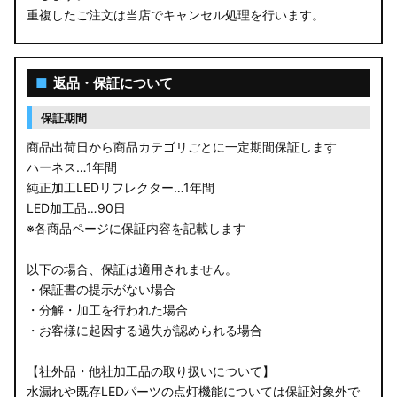
重複したご注文は当店でキャンセル処理を行います。
M900S/M910S トール
LA650S タントカスタム
■
返品・保証について
LA600S タントカスタム
保証期間
LA150S ムーヴカスタム
商品出荷日から商品カテゴリごとに一定期間保証します
ハーネス…1年間
LA700S ウェイク
純正加工LEDリフレクター…1年間
LED加工品…90日
GN0W アウトランダー
※各商品ページに保証内容を記載します
GK1W/GK9W エクリプスクロス
以下の場合、保証は適用されません。
・保証書の提示がない場合
CV1W デリカD:5
・分解・加工を行われた場合
・お客様に起因する過失が認められる場合
B34A/B35A/B37A/B38A デリカミニ
【社外品・他社加工品の取り扱いについて】
B34W/B35W/B37W/B38W ekクロススペース
水漏れや既存LEDパーツの点灯機能については保証対象外で