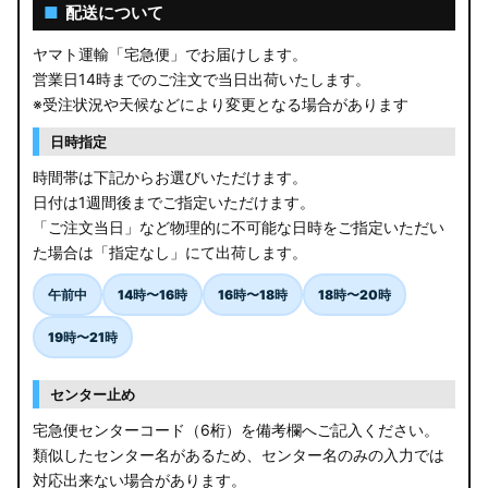
AGL10W RX450h
■
配送について
USF/UVF4# LS600h
ヤマト運輸「宅急便」でお届けします。
営業日14時までのご注文で当日出荷いたします。
JF5/6 N-BOX カスタム
※受注状況や天候などにより変更となる場合があります
MK94S/MK54S スペーシア / カスタム
日時指定
時間帯は下記からお選びいただけます。
ZCEDS/ZDEDS/ZCDDS/ZDDDS スイフト
日付は1週間後までご指定いただけます。
「ご注文当日」など物理的に不可能な日時をご指定いただい
AZSH36W/AZSH37W クラウンスポーツ
た場合は「指定なし」にて出荷します。
LA400K コペン
午前中
14時〜16時
16時〜18時
18時〜20時
汎用LEDバルブ
19時〜21時
BA1A/BA2A/BA5A/BA6A デリカミニ
センター止め
アウトレット
宅急便センターコード（6桁）を備考欄へご記入ください。
類似したセンター名があるため、センター名のみの入力では
JB64W/JB74W/JC74W ジムニー/シエラ/ノマド
対応出来ない場合があります。