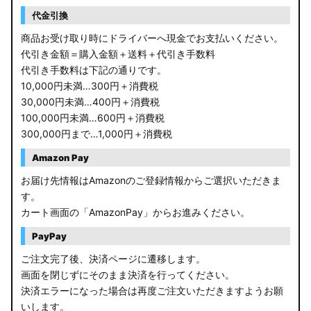
RP6/7 ステップワゴン
代金引換
RP1/2 RP3/4 ステップワゴン/スパーダ
商品お受け取り時にドライバーへ現金でお支払いください。
代引き金額＝購入金額＋送料＋代引き手数料
RK5/6 ステップワゴンスパーダ
代引き手数料は下記の通りです。
10,000円未満…300円＋消費税
RC1/2 オデッセイ
30,000円未満…400円＋消費税
100,000円未満…600円＋消費税
GB5〜8 フリード
300,000円まで…1,000円＋消費税
GR フィット
Amazon Pay
お届け先情報はAmazonのご登録情報からご選択いただきま
GP5/6 GK3〜6 フィット
す。
カート画面の「AmazonPay」からお進みください。
MK53S スペーシアカスタム
PayPay
MA37S/MA27S ソリオ / ソリオ バンディット
ご注文完了後、決済ページに遷移します。
画面を閉じずにそのまま決済を行ってください。
MA26S/MA36S ソリオ
決済エラーになった場合は再度ご注文いただきますようお願
ZC33S スイフトスポーツ
いします。