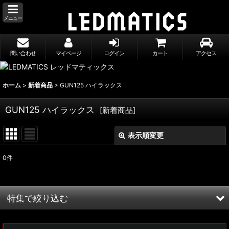
メニュー
問い合わせ
マイページ
ログイン
カート
アクセス
ホーム
>
新着商品
>
GUN125 ハイラックス
GUN125 ハイラックス
[
新着商品
]
表示順変更
閉じる
0
件
表示数
:
並び順
:
特集で絞り込む
絞り込む
MXWH60/MXWH65 プリウス