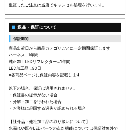
重複したご注文は当店でキャンセル処理を行います。
M900S/M910S トール
LA650S タントカスタム
■
返品・保証について
LA600S タントカスタム
保証期間
LA150S ムーヴカスタム
商品出荷日から商品カテゴリごとに一定期間保証します
ハーネス…1年間
LA700S ウェイク
純正加工LEDリフレクター…1年間
LED加工品…90日
GN0W アウトランダー
※各商品ページに保証内容を記載します
GK1W/GK9W エクリプスクロス
以下の場合、保証は適用されません。
・保証書の提示がない場合
CV1W デリカD:5
・分解・加工を行われた場合
・お客様に起因する過失が認められる場合
B34A/B35A/B37A/B38A デリカミニ
【社外品・他社加工品の取り扱いについて】
B34W/B35W/B37W/B38W ekクロススペース
水漏れや既存LEDパーツの点灯機能については保証対象外で