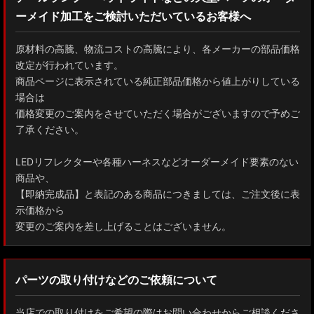
ーメイド加工をご検討いただいているお客様へ
GXPA16 MXPA12 GRヤリス
MXPH10/MXPA10/MXBA10/KSP210 ヤリス
原材料の高騰、物流コストの高騰により、各メーカーの部品価格
改定が行われています。
MXPJ10/15 MXPB10/15 ヤリスクロス
商品ページに表示されている純正部品価格から値上がりしている
場合は
ZYX10 NGX50 C-HR
価格変更のご案内をさせていただく場合がございますので予めご
了承ください。
AAHH40W/AAHH45W/TAHA40W ヴェルファイア
LEDリフレクターや各種ハーネスなどオーダーメイド要素のない
AAHH40W/AAHH45W/AGH40W アルファード
商品や、
【即納完成品】と表記のある商品につきましては、ご注文後に表
AYH30/GGH30/35/AGH30/35 ヴェルファイア
示価格から
変更のご案内を差し上げることはございません。
AYH30/GGH30/35/AGH30/35 アルファード
ACR50 エスティマ
パーツの取り付けなどのご依頼について
ZWR90W/ZWR95W/MZRA90W/MZRA95W ノア/ヴォクシー
当店での取り付けをご希望の際はお問い合わせからご相談くださ