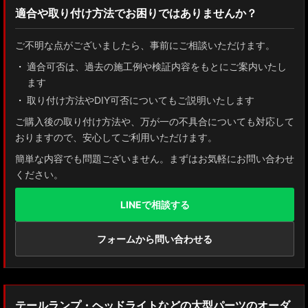
適合や取り付け方法でお困りではありませんか？
ZN8 GR86
ご不明な点がございましたら、事前にご相談いただけます。
ZN6 86
適合可否は、過去の施工例や検証内容をもとにご案内いたし
ます
GUN125 ハイラックス
取り付け方法やDIY可否についてもご説明いたします
AXUH80/85 MXUA80/85 ハリアー
ご購入後の取り付け方法や、万が一の不具合についても対応して
おりますので、安心してご利用いただけます。
ZSU60 ハリアー
簡単な内容でも問題ございません。まずはお気軽にお問い合わせ
ください。
MXAA54 AXAH54/52 RAV4
LINEで相談する
GDJ150W/151 WTRJ150 ランドクルーザー プラド
ZVG11/ZSG10 カローラクロス
フォームから問い合わせる
ZWE211W/ZWE214W/ZRE212W/NRE210W カローラツーリング
ZWE211H/NRE210H/NRE214H カローラスポーツ
テールランプ・ヘッドライトなどの大型パーツのオーダ