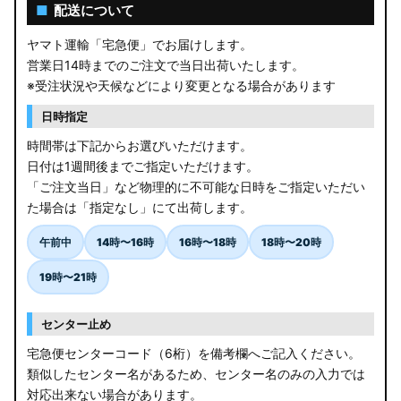
AGL10W RX450h
■
配送について
USF/UVF4# LS600h
ヤマト運輸「宅急便」でお届けします。
営業日14時までのご注文で当日出荷いたします。
JF5/6 N-BOX カスタム
※受注状況や天候などにより変更となる場合があります
MK94S/MK54S スペーシア / カスタム
日時指定
時間帯は下記からお選びいただけます。
ZCEDS/ZDEDS/ZCDDS/ZDDDS スイフト
日付は1週間後までご指定いただけます。
「ご注文当日」など物理的に不可能な日時をご指定いただい
AZSH36W/AZSH37W クラウンスポーツ
た場合は「指定なし」にて出荷します。
LA400K コペン
午前中
14時〜16時
16時〜18時
18時〜20時
汎用LEDバルブ
19時〜21時
BA1A/BA2A/BA5A/BA6A デリカミニ
センター止め
アウトレット
宅急便センターコード（6桁）を備考欄へご記入ください。
類似したセンター名があるため、センター名のみの入力では
JB64W/JB74W/JC74W ジムニー/シエラ/ノマド
対応出来ない場合があります。