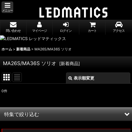
メニュー
問い合わせ
マイページ
ログイン
カート
アクセス
ホーム
>
新着商品
>
MA26S/MA36S ソリオ
MA26S/MA36S ソリオ
[
新着商品
]
表示順変更
閉じる
0
件
表示数
:
並び順
:
特集で絞り込む
絞り込む
MXWH60/MXWH65 プリウス