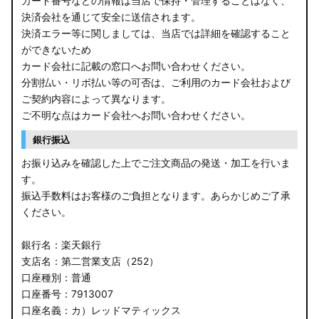
カード番号などの情報は当店で保持・管理することはなく、
決済会社を通じて安全に送信されます。
E13 ノート
決済エラー等に関しましては、当店では詳細を確認すること
ができないため
E12 ノート
カード会社に記載の窓口へお問い合わせください。
B44A/B45A B47A/B48A ルークス ハイウェイスター
分割払い・リボ払い等の可否は、ご利用のカード会社および
ご契約内容によって異なります。
JF3/4 N-BOX カスタム
ご不明な点はカード会社へお問い合わせください。
銀行振込
JH3/4 N-WGN
お振り込みを確認した上でご注文商品の発送・加工を行いま
JH1/2 N-WGN
す。
振込手数料はお客様のご負担となります。あらかじめご了承
RT5/6 RW1/2 CR-V
ください。
RV5/6 RV3/4 ヴェゼル
銀行名：楽天銀行
支店名：第二営業支店（252）
RU3/4 ヴェゼル
口座種別：普通
口座番号：7913007
JW5 S660
口座名義：カ）レッドマティックス