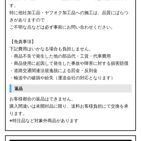
す。
B34W/B35W/B37W/B38W ekクロス
特に他社加工品・ヤフオク加工品への施工は、品質にばらつ
KG CX-8
きがありますので
ご不明な点などは必ず事前にお問い合わせください。
KF CX-5
【免責事項】
GU クロストレック
下記費用はいかなる場合も負担しません。
・商品不良で発生した他の部品代・工賃・代車費用
GU インプレッサ
・商品使用に起因して発生した事故や障害に対する損害賠償
・道路交通関連法規逸脱による罰金・反則金
VN5 VNH レヴォーグ / レイバック
・輸送中の破損や紛失（運送会社の対応となります）
ZD8 BRZ
返品
お客様都合の返品はできません。
ZC6 BRZ
購入間違いは未開封品に限り、送料お客様負担にて交換を承
ります。
URJ201 LX570
※特注品など対象外商品があります
GYL20/AGL20 RX450h