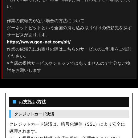
ZRR80 ノア/ヴォクシー
い。
MXPL10G/MXPL15G/MXPC10G シエンタ
作業の依頼先がない場合の方法について
グーネットピットという全国の持ち込み取り付けの依頼先を探す
NHP17/NSP17NCP17 シエンタ
サービスがあります。
M900A/M910A ルーミー
https://www.goo-net.com/pit/
作業の依頼先にお困りの際はこちらのサービスのご利用をご検討
A200A/A210A ライズ
ください。
※当店の提携サービスやショップではありませんので十分なご検
E52 エルグランド
討をお願いします
T33 エクストレイル
T32 エクストレイル
■
お支払い方法
C28 セレナ
クレジットカード決済
C27 セレナ
クレジットカード決済は、暗号化通信（SSL）により安全に
処理されます。
B21A デイズルークス