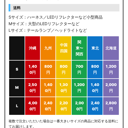
送料
Sサイズ：ハーネス／LEDリフレクターなど小型商品
Mサイズ：大型のLEDリフレクターなど
Lサイズ：テールランプ／ヘッドライトなど
関
中国
沖縄
九州
東〜
東北
北海道
四国
関西
1,40
800
800
700
800
1,200
S
0円
円
円
円
円
円
2,50
1,40
1,30
1,200
1,40
2,000
M
0円
0円
0円
円
0円
円
4,00
2,40
2,20
2,00
2,40
2,800
L
0円
0円
0円
0円
0円
円
複数で注文いただいた場合は一番大きいサイズの商品に対応する送料に
てお届けします。