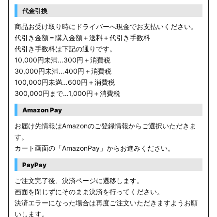
RP6/7 ステップワゴン
代金引換
RP1/2 RP3/4 ステップワゴン/スパーダ
商品お受け取り時にドライバーへ現金でお支払いください。
代引き金額＝購入金額＋送料＋代引き手数料
RK5/6 ステップワゴンスパーダ
代引き手数料は下記の通りです。
10,000円未満…300円＋消費税
RC1/2 オデッセイ
30,000円未満…400円＋消費税
100,000円未満…600円＋消費税
GB5〜8 フリード
300,000円まで…1,000円＋消費税
GR フィット
Amazon Pay
お届け先情報はAmazonのご登録情報からご選択いただきま
GP5/6 GK3〜6 フィット
す。
カート画面の「AmazonPay」からお進みください。
MK53S スペーシアカスタム
PayPay
MA37S/MA27S ソリオ / ソリオ バンディット
ご注文完了後、決済ページに遷移します。
画面を閉じずにそのまま決済を行ってください。
MA26S/MA36S ソリオ
決済エラーになった場合は再度ご注文いただきますようお願
ZC33S スイフトスポーツ
いします。