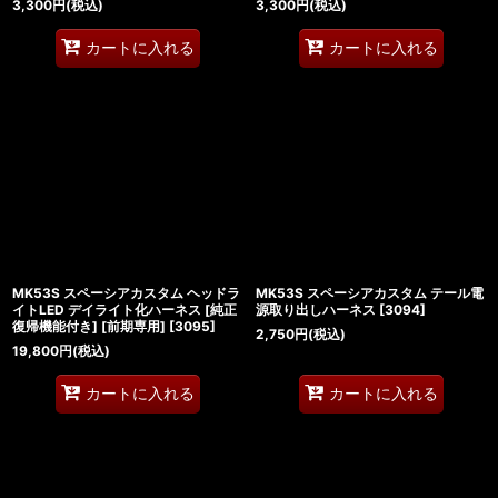
3,300
円
(税込)
3,300
円
(税込)
カートに入れる
カートに入れる
MK53S スペーシアカスタム ヘッドラ
MK53S スペーシアカスタム テール電
イトLED デイライト化ハーネス [純正
源取り出しハーネス
[
3094
]
復帰機能付き] [前期専用]
[
3095
]
2,750
円
(税込)
19,800
円
(税込)
カートに入れる
カートに入れる