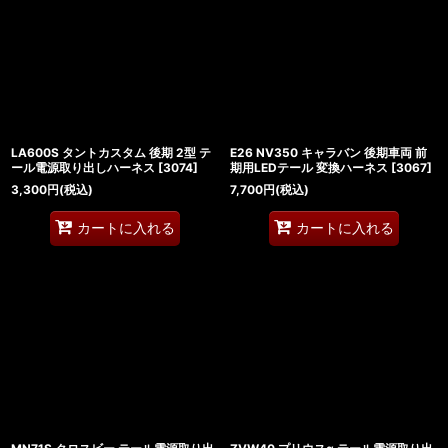
LA600S タントカスタム 後期 2型 テ
E26 NV350 キャラバン 後期車両 前
ール電源取り出しハーネス
[
3074
]
期用LEDテール 変換ハーネス
[
3067
]
3,300
円
(税込)
7,700
円
(税込)
カートに入れる
カートに入れる