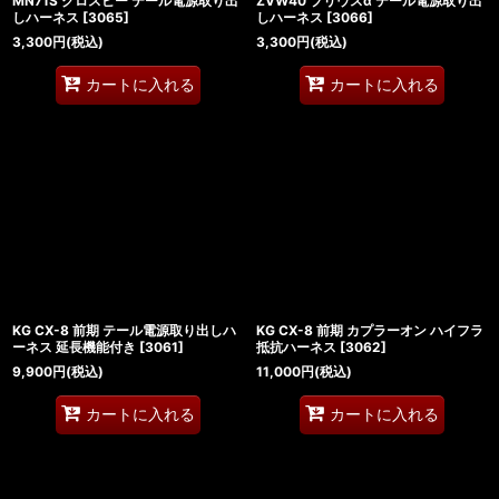
MN71S クロスビー テール電源取り出
ZVW40 プリウスα テール電源取り出
しハーネス
[
3065
]
しハーネス
[
3066
]
3,300
円
(税込)
3,300
円
(税込)
カートに入れる
カートに入れる
KG CX-8 前期 テール電源取り出しハ
KG CX-8 前期 カプラーオン ハイフラ
ーネス 延長機能付き
[
3061
]
抵抗ハーネス
[
3062
]
9,900
円
(税込)
11,000
円
(税込)
カートに入れる
カートに入れる