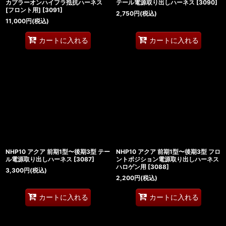
カプラーオンハイフラ抵抗ハーネス
テール電源取り出しハーネス
[
3090
]
[フロント用]
[
3091
]
2,750
円
(税込)
11,000
円
(税込)
カートに入れる
カートに入れる
NHP10 アクア 前期1型〜後期3型 テー
NHP10 アクア 前期1型〜後期3型 フロ
ル電源取り出しハーネス
[
3087
]
ントポジション電源取り出しハーネス
ハロゲン用
[
3088
]
3,300
円
(税込)
2,200
円
(税込)
カートに入れる
カートに入れる