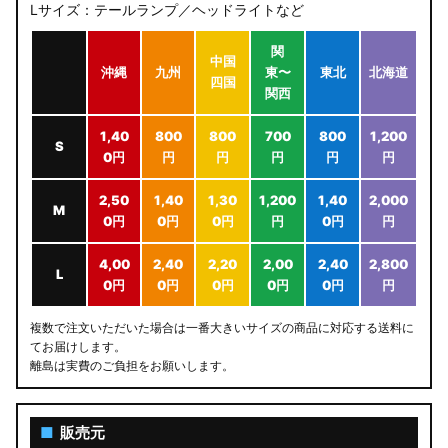
Lサイズ：テールランプ／ヘッドライトなど
関
中国
沖縄
九州
東〜
東北
北海道
四国
関西
1,40
800
800
700
800
1,200
S
0円
円
円
円
円
円
2,50
1,40
1,30
1,200
1,40
2,000
M
0円
0円
0円
円
0円
円
4,00
2,40
2,20
2,00
2,40
2,800
L
0円
0円
0円
0円
0円
円
複数で注文いただいた場合は一番大きいサイズの商品に対応する送料に
てお届けします。
離島は実費のご負担をお願いします。
■
販売元