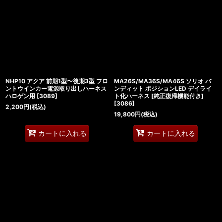
NHP10 アクア 前期1型〜後期3型 フロ
MA26S/MA36S/MA46S ソリオ バ
ントウインカー電源取り出しハーネス
ンディット ポジションLED デイライ
ハロゲン用
[
3089
]
ト化ハーネス [純正復帰機能付き]
[
3086
]
2,200
円
(税込)
19,800
円
(税込)
カートに入れる
カートに入れる