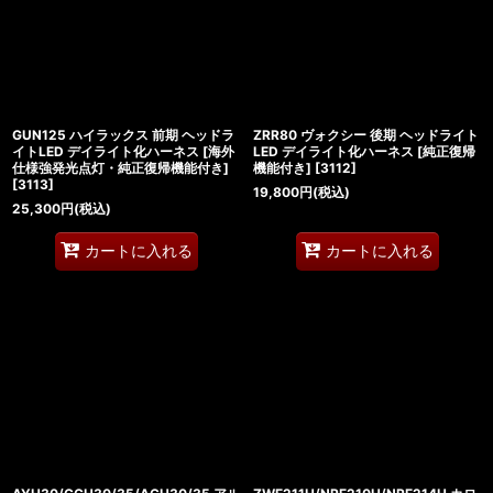
GUN125 ハイラックス 前期 ヘッドラ
ZRR80 ヴォクシー 後期 ヘッドライト
イトLED デイライト化ハーネス [海外
LED デイライト化ハーネス [純正復帰
仕様強発光点灯・純正復帰機能付き]
機能付き]
[
3112
]
[
3113
]
19,800
円
(税込)
25,300
円
(税込)
カートに入れる
カートに入れる