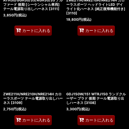
AYH30/GGH30/35/AGH30/35 アル
ZWE211H/NRE210H/NRE214H カロ
ファード 後期 [シーケンシャル車両]
ーラスポーツ ヘッドライトLED デイ
テール電源取り出しハーネス
[
3111
]
ライト化ハーネス [純正復帰機能付き]
[
3110
]
3,850
円
(税込)
19,800
円
(税込)
カートに入れる
カートに入れる
ZWE211H/NRE210H/NRE214H カロ
GDJ150W/151 WTRJ150 ランドクル
ーラスポーツ テール電源取り出しハー
ーザー プラド 後期 テール電源取り出
ネス
[
3109
]
しハーネス
[
3108
]
2,750
円
(税込)
3,300
円
(税込)
カートに入れる
カートに入れる