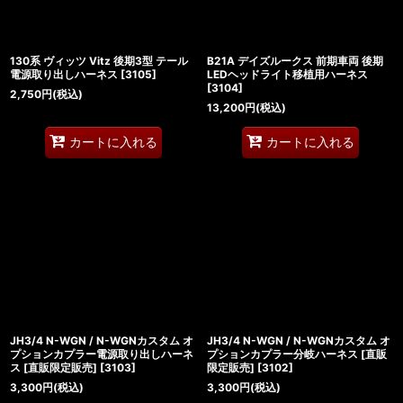
130系 ヴィッツ Vitz 後期3型 テール
B21A デイズルークス 前期車両 後期
電源取り出しハーネス
[
3105
]
LEDヘッドライト移植用ハーネス
[
3104
]
2,750
円
(税込)
13,200
円
(税込)
カートに入れる
カートに入れる
JH3/4 N-WGN / N-WGNカスタム オ
JH3/4 N-WGN / N-WGNカスタム オ
プションカプラー電源取り出しハーネ
プションカプラー分岐ハーネス [直販
ス [直販限定販売]
[
3103
]
限定販売]
[
3102
]
3,300
円
(税込)
3,300
円
(税込)