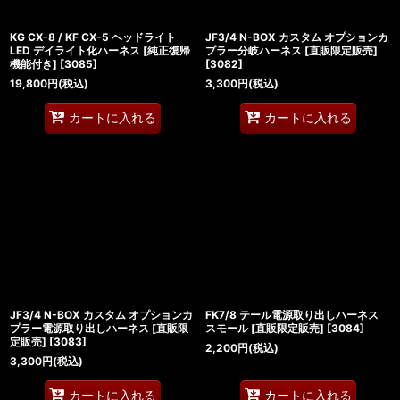
KG CX-8 / KF CX-5 ヘッドライト
JF3/4 N-BOX カスタム オプションカ
LED デイライト化ハーネス [純正復帰
プラー分岐ハーネス [直販限定販売]
機能付き]
[
3085
]
[
3082
]
19,800
円
(税込)
3,300
円
(税込)
カートに入れる
カートに入れる
JF3/4 N-BOX カスタム オプションカ
FK7/8 テール電源取り出しハーネス
プラー電源取り出しハーネス [直販限
スモール [直販限定販売]
[
3084
]
定販売]
[
3083
]
2,200
円
(税込)
3,300
円
(税込)
カートに入れる
カートに入れる