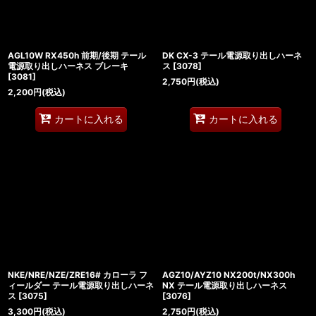
AGL10W RX450h 前期/後期 テール
DK CX-3 テール電源取り出しハーネ
電源取り出しハーネス ブレーキ
ス
[
3078
]
[
3081
]
2,750
円
(税込)
2,200
円
(税込)
カートに入れる
カートに入れる
NKE/NRE/NZE/ZRE16# カローラ フ
AGZ10/AYZ10 NX200t/NX300h
ィールダー テール電源取り出しハーネ
NX テール電源取り出しハーネス
ス
[
3075
]
[
3076
]
3,300
円
(税込)
2,750
円
(税込)