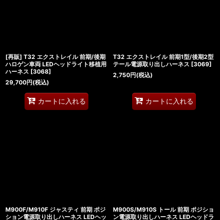
[再販] T32 エクストレイル 前期/後期
T32 エクストレイル 前期1型/後期2型
ハロゲン車両 LEDヘッドライト移植用
テール電源取り出しハーネス
[
3069
]
ハーネス
[
3068
]
2,750
円
(税込)
29,700
円
(税込)
カートに入れる
カートに入れる
M900F/M910F ジャスティ 前期 ポジ
M900S/M910S トール 前期 ポジショ
ション電源取り出しハーネス LEDヘッ
ン電源取り出しハーネス LEDヘッドラ