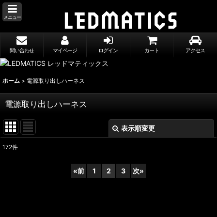
メニュー
問い合わせ
マイページ
ログイン
カート
アクセス
ホーム
>
電源取り出しハーネス
電源取り出しハーネス
表示順変更
閉じる
172
件
表示数
:
«
前
1
2
3
次
»
並び順
:
絞り込む