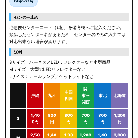
19時〜21時
センター止め
宅急便センターコード（6桁）を備考欄へご記入ください。
類似したセンター名があるため、センター名のみの入力では
対応出来ない場合があります。
送料
Sサイズ：ハーネス／LEDリフレクターなど小型商品
Mサイズ：大型のLEDリフレクターなど
Lサイズ：テールランプ／ヘッドライトなど
関
中国
沖縄
九州
東〜
東北
北海道
四国
関西
1,40
800
800
700
800
1,200
S
0円
円
円
円
円
円
2,50
1,40
1,30
1,200
1,40
2,000