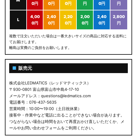
M
0円
0円
0円
円
0円
円
4,00
2,40
2,20
2,00
2,40
2,800
L
0円
0円
0円
0円
0円
円
複数で注文いただいた場合は一番大きいサイズの商品に対応する送料に
てお届けします。
離島は実費のご負担をお願いします。
■
販売元
株式会社LEDMATICS（レッドマティックス）
〒930-0801 富山県富山市中島4-17-10
メールアドレス：questions@ledmatics.com
電話番号：076-437-5635
営業時間：10:00〜19:00（土日祝休業）
接客中・作業中など電話に出ることができない場合があります。
つながらない場合は時間をおいて再度おかけ直しいただくか、メ
ールやお問い合わせフォームをご利用ください。