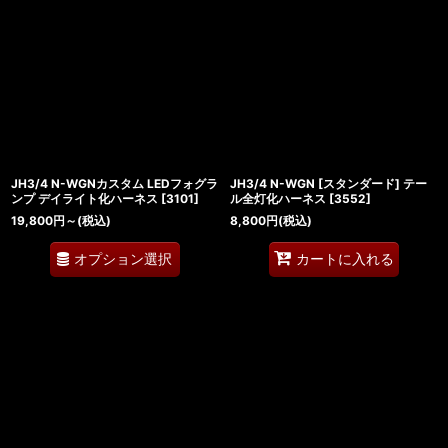
JH3/4 N-WGNカスタム LEDフォグラ
JH3/4 N-WGN [スタンダード] テー
ンプ デイライト化ハーネス
[
3101
]
ル全灯化ハーネス
[
3552
]
19,800
円
～
(税込)
8,800
円
(税込)
オプション選択
カートに入れる