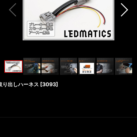
電源取り出しハーネス
[
3093
]