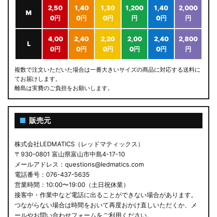
2,50
1,40
1,30
1,200
1,40
2,000
M
0円
0円
0円
円
0円
円
4,00
2,40
2,20
2,00
2,40
2,800
L
0円
0円
0円
0円
0円
円
複数で注文いただいた場合は一番大きいサイズの商品に対応する送料に
てお届けします。
離島は実費のご負担をお願いします。
■
販売元
株式会社LEDMATICS（レッドマティックス）
〒930-0801 富山県富山市中島4-17-10
メールアドレス：questions@ledmatics.com
電話番号：076-437-5635
営業時間：10:00〜19:00（土日祝休業）
接客中・作業中など電話に出ることができない場合があります。
つながらない場合は時間をおいて再度おかけ直しいただくか、メ
ールやお問い合わせフォームをご利用ください。