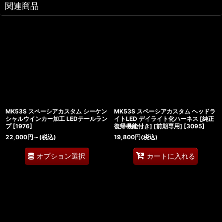
関連商品
MK53S スペーシアカスタム シーケン
MK53S スペーシアカスタム ヘッドラ
シャルウインカー加工 LEDテールラン
イトLED デイライト化ハーネス [純正
プ
[
1976
]
復帰機能付き] [前期専用]
[
3095
]
22,000
円
～
(税込)
19,800
円
(税込)
オプション選択
カートに入れる