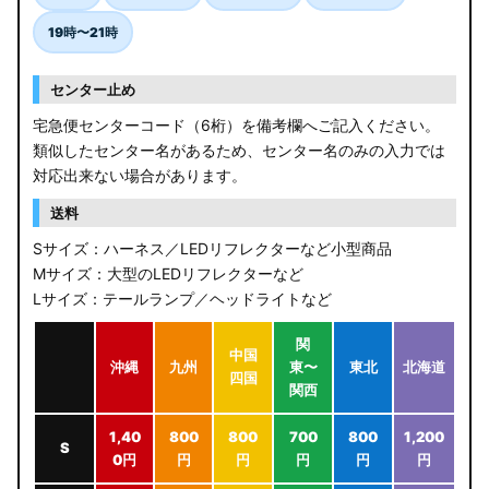
19時〜21時
センター止め
宅急便センターコード（6桁）を備考欄へご記入ください。
類似したセンター名があるため、センター名のみの入力では
対応出来ない場合があります。
送料
Sサイズ：ハーネス／LEDリフレクターなど小型商品
Mサイズ：大型のLEDリフレクターなど
Lサイズ：テールランプ／ヘッドライトなど
関
中国
沖縄
九州
東〜
東北
北海道
四国
関西
1,40
800
800
700
800
1,200
S
0円
円
円
円
円
円