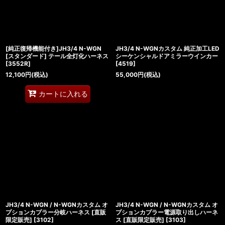
[純正復帰機能付き]JH3/4 N-WGN
JH3/4 N-WGNカスタム 純正加工LED
[スタンダード] テール全灯化ハーネス
シーケンシャルドアミラーウインカー
[
3552R
]
[
4519
]
12,100
円
(税込)
55,000
円
(税込)
カートに入れる
JH3/4 N-WGN / N-WGNカスタム オ
JH3/4 N-WGN / N-WGNカスタム オ
プションカプラー分岐ハーネス [直販
プションカプラー電源取り出しハーネ
限定販売]
[
3102
]
ス [直販限定販売]
[
3103
]