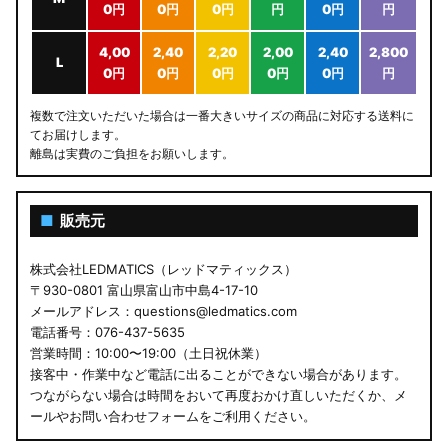
0円
0円
0円
円
0円
円
4,00
2,40
2,20
2,00
2,40
2,800
L
0円
0円
0円
0円
0円
円
複数で注文いただいた場合は一番大きいサイズの商品に対応する送料に
てお届けします。
離島は実費のご負担をお願いします。
■
販売元
株式会社LEDMATICS（レッドマティックス）
〒930-0801 富山県富山市中島4-17-10
メールアドレス：questions@ledmatics.com
電話番号：076-437-5635
営業時間：10:00〜19:00（土日祝休業）
接客中・作業中など電話に出ることができない場合があります。
つながらない場合は時間をおいて再度おかけ直しいただくか、メ
ールやお問い合わせフォームをご利用ください。