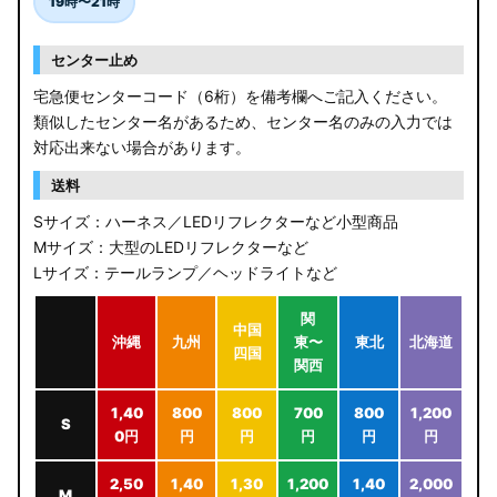
19時〜21時
センター止め
宅急便センターコード（6桁）を備考欄へご記入ください。
類似したセンター名があるため、センター名のみの入力では
対応出来ない場合があります。
送料
Sサイズ：ハーネス／LEDリフレクターなど小型商品
Mサイズ：大型のLEDリフレクターなど
Lサイズ：テールランプ／ヘッドライトなど
関
中国
沖縄
九州
東〜
東北
北海道
四国
関西
1,40
800
800
700
800
1,200
S
0円
円
円
円
円
円
2,50
1,40
1,30
1,200
1,40
2,000
M