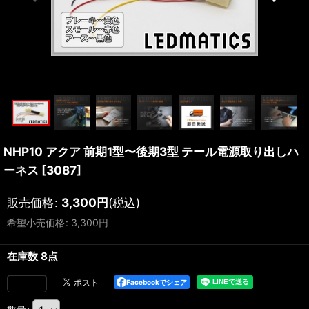
NHP10 アクア 前期1型〜後期3型 テール電源取り出しハ
ーネス
[
3087
]
販売価格
:
3,300
円
(税込)
希望小売価格
:
3,300
円
在庫数 8点
Facebookでシェア