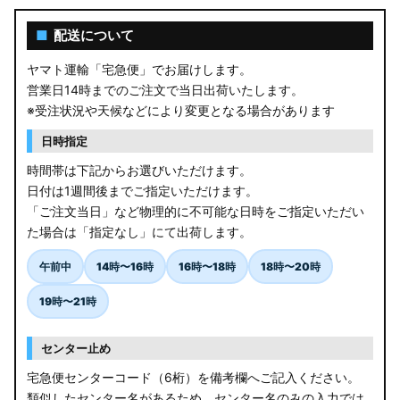
■
配送について
ヤマト運輸「宅急便」でお届けします。
営業日14時までのご注文で当日出荷いたします。
※受注状況や天候などにより変更となる場合があります
日時指定
時間帯は下記からお選びいただけます。
日付は1週間後までご指定いただけます。
「ご注文当日」など物理的に不可能な日時をご指定いただい
た場合は「指定なし」にて出荷します。
午前中
14時〜16時
16時〜18時
18時〜20時
19時〜21時
センター止め
宅急便センターコード（6桁）を備考欄へご記入ください。
類似したセンター名があるため、センター名のみの入力では