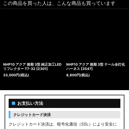
この商品を買った人は、こんな商品も買っています
NHP10 アクア 後期 3型 純正加工LED
NHP10 アクア 後期 3型 テール全灯化
リフレクター T7-32
[
2301
]
ハーネス
[
3547
]
33,000
円
(税込)
8,800
円
(税込)
■
お支払い方法
クレジットカード決済
クレジットカード決済は、暗号化通信（SSL）により安全に