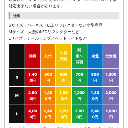
対応出来ない場合があります。
送料
Sサイズ：ハーネス／LEDリフレクターなど小型商品
Mサイズ：大型のLEDリフレクターなど
Lサイズ：テールランプ／ヘッドライトなど
関
中国
沖縄
九州
東〜
東北
北海道
四国
関西
1,40
800
800
700
800
1,200
S
0円
円
円
円
円
円
2,50
1,40
1,30
1,200
1,40
2,000
M
0円
0円
0円
円
0円
円
4,00
2,40
2,20
2,00
2,40
2,800
L
0円
0円
0円
0円
0円
円