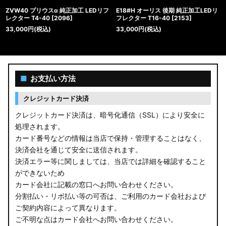
ZVW40 プリウスα 純正加工 LEDリフ
E18#H オーリス 後期 純正加工LEDリ
レクター T4-40
[
2096
]
フレクター T16-40
[
2153
]
33,000
円
(税込)
33,000
円
(税込)
■
お支払い方法
クレジットカード決済
クレジットカード決済は、暗号化通信（SSL）により安全に
処理されます。
カード番号などの情報は当店で保持・管理することはなく、
決済会社を通じて安全に送信されます。
決済エラー等に関しましては、当店では詳細を確認すること
ができないため
カード会社に記載の窓口へお問い合わせください。
分割払い・リボ払い等の可否は、ご利用のカード会社および
ご契約内容によって異なります。
ご不明な点はカード会社へお問い合わせください。