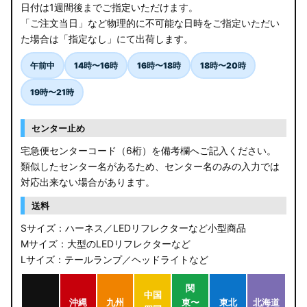
日付は1週間後までご指定いただけます。
「ご注文当日」など物理的に不可能な日時をご指定いただい
た場合は「指定なし」にて出荷します。
午前中
14時〜16時
16時〜18時
18時〜20時
19時〜21時
センター止め
宅急便センターコード（6桁）を備考欄へご記入ください。
類似したセンター名があるため、センター名のみの入力では
対応出来ない場合があります。
送料
Sサイズ：ハーネス／LEDリフレクターなど小型商品
Mサイズ：大型のLEDリフレクターなど
Lサイズ：テールランプ／ヘッドライトなど
関
中国
沖縄
九州
東〜
東北
北海道