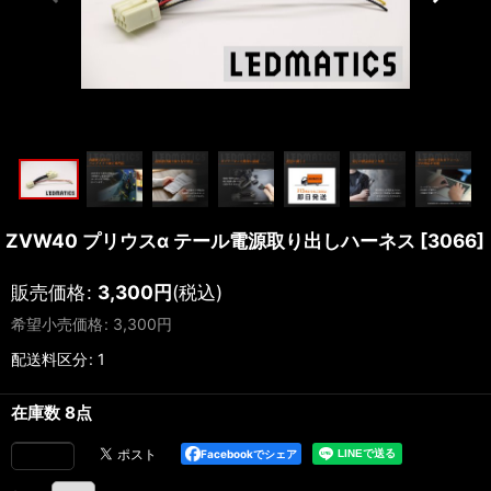
ZVW40 プリウスα テール電源取り出しハーネス
[
3066
]
販売価格
:
3,300
円
(税込)
希望小売価格
:
3,300
円
配送料区分
:
1
在庫数 8点
Facebookでシェア