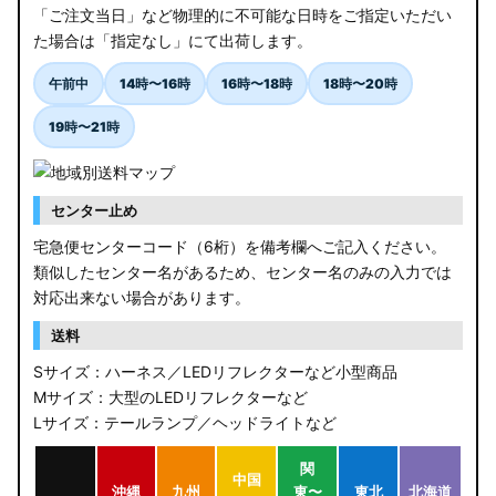
「ご注文当日」など物理的に不可能な日時をご指定いただい
た場合は「指定なし」にて出荷します。
午前中
14時〜16時
16時〜18時
18時〜20時
19時〜21時
センター止め
宅急便センターコード（6桁）を備考欄へご記入ください。
類似したセンター名があるため、センター名のみの入力では
対応出来ない場合があります。
送料
Sサイズ：ハーネス／LEDリフレクターなど小型商品
Mサイズ：大型のLEDリフレクターなど
Lサイズ：テールランプ／ヘッドライトなど
関
中国
沖縄
九州
東〜
東北
北海道