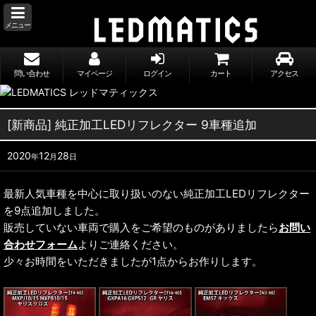
メニュー
問い合わせ
マイページ
ログイン
カート
アクセス
[新商品] 純正加工LEDリフレクター 9車種追加
2020
12
28
年
月
日
最新人気車種を中心に取り扱いのない純正加工LEDリフレクター
を9点追加しました。
販売していない車両で購入をご希望のものがありましたら
お問い
合わせフォーム
よりご連絡ください。
少々お時間をいただきましたが1点からお作りします。