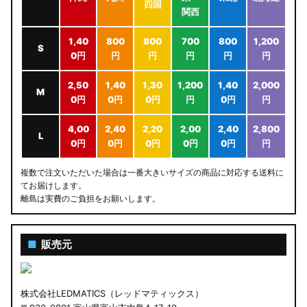
四国
関西
1,40
800
800
700
800
1,200
S
0円
円
円
円
円
円
2,50
1,40
1,30
1,200
1,40
2,000
M
0円
0円
0円
円
0円
円
4,00
2,40
2,20
2,00
2,40
2,800
L
0円
0円
0円
0円
0円
円
複数で注文いただいた場合は一番大きいサイズの商品に対応する送料に
てお届けします。
離島は実費のご負担をお願いします。
■
販売元
株式会社LEDMATICS（レッドマティックス）