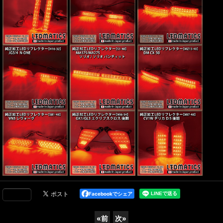
Facebookでシェア
«
前
次
»