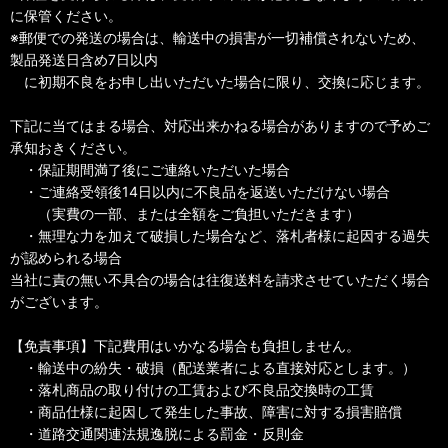
に保管ください。
※郵便での発送の場合は、輸送中の損害が一切補償されないため、
製品発送日含め7日以内
に初期不良をお申し出いただいた場合に限り、交換に応じます。
下記に当てはまる場合、対応出来かねる場合がありますので予めご
承知おきください。
・保証期間満了後にご連絡いただいた場合
・ご連絡受領後14日以内に不良品を返送いただけない場合
（実費の一部、または全額をご負担いただきます）
・無理な力を加えて破損した場合など、落札者様に起因する過失
が認められる場合
当社に責の無い不具合の場合は往復送料を請求させていただく場合
がございます。
【免責事項】下記費用はいかなる場合も負担しません。
・輸送中の紛失・破損（配送業者による直接対応とします。）
・落札商品の取り付けの工賃および不良品交換時の工賃
・商品仕様に起因して発生した事故、障害に対する損害賠償
・道路交通関連法規逸脱による罰金・反則金