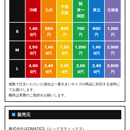
関
中国
沖縄
九州
東〜
東北
北海道
四国
関西
1,40
800
800
700
800
1,200
S
0円
円
円
円
円
円
2,50
1,40
1,30
1,200
1,40
2,000
M
0円
0円
0円
円
0円
円
4,00
2,40
2,20
2,00
2,40
2,800
L
0円
0円
0円
0円
0円
円
複数で注文いただいた場合は一番大きいサイズの商品に対応する送料に
てお届けします。
離島は実費のご負担をお願いします。
■
販売元
株式会社LEDMATICS（レッドマティックス）