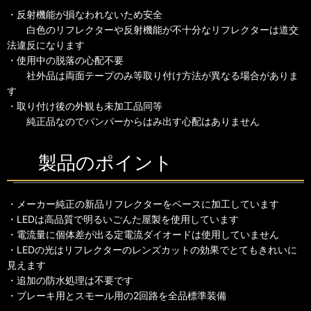
・反射機能が損なわれないため安全
白色のリフレクターや反射機能が不十分なリフレクターは道交
法違反になります
・使用中の脱落の心配不要
社外品は両面テープのみ等取り付け方法が異なる場合がありま
す
・取り付け後の外観も未加工品同等
純正品なのでバンパーからはみ出す心配はありません
製品のポイント
・メーカー純正の新品リフレクターをベースに加工しています
・LEDは高品質で明るいごんた屋製を使用しています
・電流量に個体差が出る定電流ダイオードは使用していません
・LEDの光はリフレクターのレンズカットの効果でとてもきれいに
見えます
・追加の防水処理は不要です
・ブレーキ用とスモール用の2回路を全品標準装備