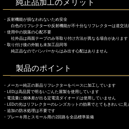
純正品加工のメリット
・反射機能が損なわれないため安全
白色のリフレクターや反射機能が不十分なリフレクターは道交法
・使用中の脱落の心配不要
社外品は両面テープのみ等取り付け方法が異なる場合があります
・取り付け後の外観も未加工品同等
純正品なのでバンパーからはみ出す心配はありません
製品のポイント
・メーカー純正の新品リフレクターをベースに加工しています
・LEDは高品質で明るいごんた屋製を使用しています
・電流量に個体差が出る定電流ダイオードは使用していません
・LEDの光はリフレクターのレンズカットの効果でとてもきれいに見
・追加の防水処理は不要です
・ブレーキ用とスモール用の2回路を全品標準装備