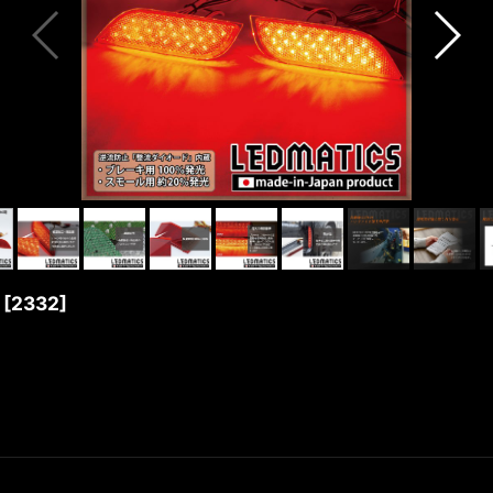
[
2332
]