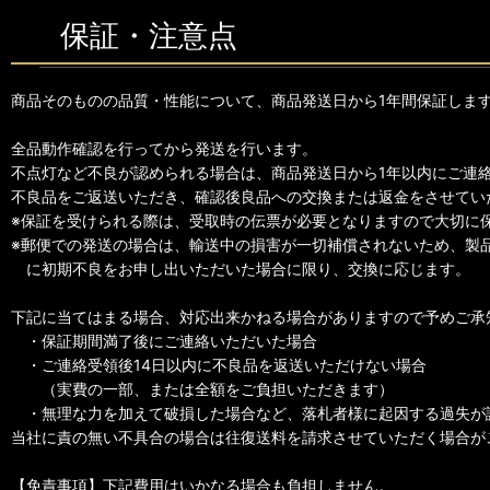
保証・注意点
商品そのものの品質・性能について、商品発送日から1年間保証しま
全品動作確認を行ってから発送を行います。
不点灯など不良が認められる場合は、商品発送日から1年以内にご連
不良品をご返送いただき、確認後良品への交換または返金をさせてい
※保証を受けられる際は、受取時の伝票が必要となりますので大切に
※郵便での発送の場合は、輸送中の損害が一切補償されないため、製
に初期不良をお申し出いただいた場合に限り、交換に応じます。
下記に当てはまる場合、対応出来かねる場合がありますので予めご承
・保証期間満了後にご連絡いただいた場合
・ご連絡受領後14日以内に不良品を返送いただけない場合
（実費の一部、または全額をご負担いただきます）
・無理な力を加えて破損した場合など、落札者様に起因する過失が
当社に責の無い不具合の場合は往復送料を請求させていただく場合が
【免責事項】下記費用はいかなる場合も負担しません。