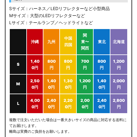
Sサイズ：ハーネス／LEDリフレクターなど小型商品
Mサイズ：大型のLEDリフレクターなど
Lサイズ：テールランプ／ヘッドライトなど
関
中国
沖縄
九州
東〜
東北
北海道
四国
関西
1,40
800
800
700
800
1,200
S
0円
円
円
円
円
円
2,50
1,40
1,30
1,200
1,40
2,000
M
0円
0円
0円
円
0円
円
4,00
2,40
2,20
2,00
2,40
2,800
L
0円
0円
0円
0円
0円
円
複数で注文いただいた場合は一番大きいサイズの商品に対応する送料に
てお届けします。
離島は実費のご負担をお願いします。