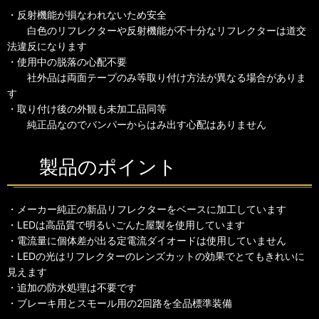
・反射機能が損なわれないため安全
白色のリフレクターや反射機能が不十分なリフレクターは道交
法違反になります
・使用中の脱落の心配不要
社外品は両面テープのみ等取り付け方法が異なる場合がありま
す
・取り付け後の外観も未加工品同等
純正品なのでバンパーからはみ出す心配はありません
製品のポイント
・メーカー純正の新品リフレクターをベースに加工しています
・LEDは高品質で明るいごんた屋製を使用しています
・電流量に個体差が出る定電流ダイオードは使用していません
・LEDの光はリフレクターのレンズカットの効果でとてもきれいに
見えます
・追加の防水処理は不要です
・ブレーキ用とスモール用の2回路を全品標準装備