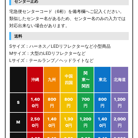
センター止め
宅急便センターコード（6桁）を備考欄へご記入ください。
類似したセンター名があるため、センター名のみの入力では
対応出来ない場合があります。
送料
Sサイズ：ハーネス／LEDリフレクターなど小型商品
Mサイズ：大型のLEDリフレクターなど
Lサイズ：テールランプ／ヘッドライトなど
関
中国
沖縄
九州
東〜
東北
北海道
四国
関西
1,40
800
800
700
800
1,200
S
0円
円
円
円
円
円
2,50
1,40
1,30
1,200
1,40
2,000
M
0円
0円
0円
円
0円
円