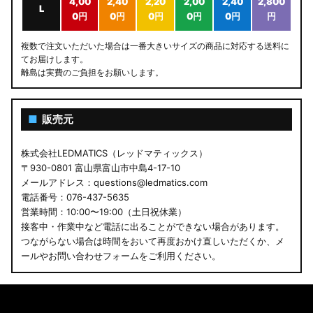
4,00
2,40
2,20
2,00
2,40
2,800
L
0円
0円
0円
0円
0円
円
複数で注文いただいた場合は一番大きいサイズの商品に対応する送料に
てお届けします。
離島は実費のご負担をお願いします。
■
販売元
株式会社LEDMATICS（レッドマティックス）
〒930-0801 富山県富山市中島4-17-10
メールアドレス：questions@ledmatics.com
電話番号：076-437-5635
営業時間：10:00〜19:00（土日祝休業）
接客中・作業中など電話に出ることができない場合があります。
つながらない場合は時間をおいて再度おかけ直しいただくか、メ
ールやお問い合わせフォームをご利用ください。