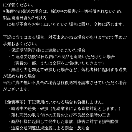
に保管ください。
※郵便での発送の場合は、輸送中の損害が一切補償されないため、
製品発送日含め7日以内
に初期不良をお申し出いただいた場合に限り、交換に応じます。
下記に当てはまる場合、対応出来かねる場合がありますので予めご
承知おきください。
・保証期間満了後にご連絡いただいた場合
・ご連絡受領後14日以内に不良品を返送いただけない場合
（実費の一部、または全額をご負担いただきます）
・無理な力を加えて破損した場合など、落札者様に起因する過失
が認められる場合
当社に責の無い不具合の場合は往復送料を請求させていただく場合
がございます。
【免責事項】下記費用はいかなる場合も負担しません。
・輸送中の紛失・破損（配送業者による直接対応とします。）
・落札商品の取り付けの工賃および不良品交換時の工賃
・商品仕様に起因して発生した事故、障害に対する損害賠償
・道路交通関連法規逸脱による罰金・反則金