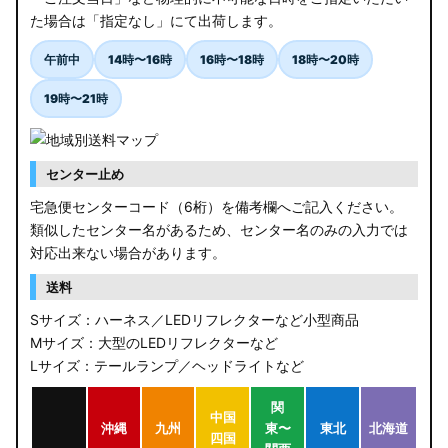
た場合は「指定なし」にて出荷します。
午前中
14時〜16時
16時〜18時
18時〜20時
19時〜21時
センター止め
宅急便センターコード（6桁）を備考欄へご記入ください。
類似したセンター名があるため、センター名のみの入力では
対応出来ない場合があります。
送料
Sサイズ：ハーネス／LEDリフレクターなど小型商品
Mサイズ：大型のLEDリフレクターなど
Lサイズ：テールランプ／ヘッドライトなど
関
中国
沖縄
九州
東〜
東北
北海道
四国