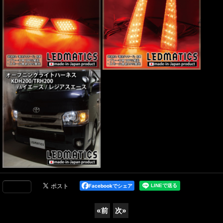
Facebookでシェア
«
前
次
»