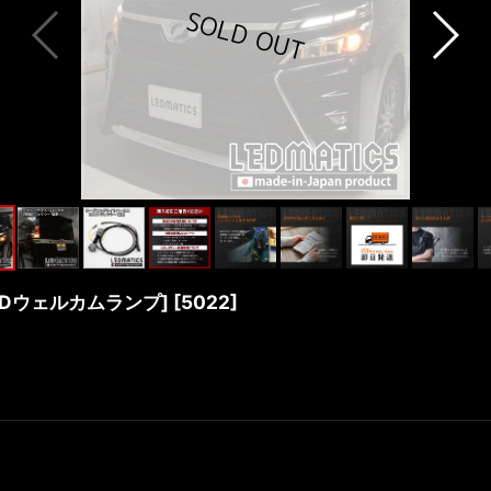
EDウェルカムランプ]
[
5022
]