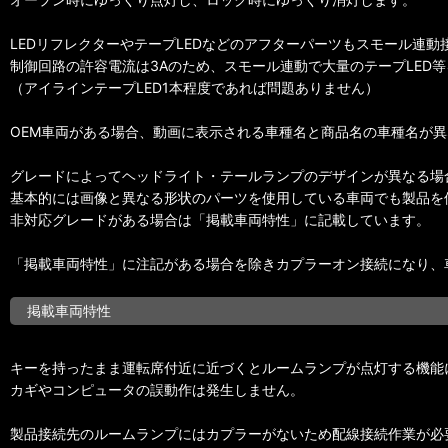
LEDリフレクターやテープLEDなどのアフターパーツもスモール連
制御回路の許容電流は3Aのため、スモール連動で大量のテープLED
（アイラインテープLED1本程度であれば問題ありません）
OEM車両がある場合、動画に表示される車種名と商品名の車種名が
グレードによってヘッドライト・テールランプのデザインが異なる場
基本的には画像と異なる形状のパーツを使用している車両でも製品を
非対応グレードがある場合は「掲載車両特性」に記載しています。
「掲載車両特性」に注記がある場合を除きカプラーオン接続になり、
掲載車両特性
キーを持ったまま運転席付近に近づくとルームランプが点灯する機能
カギやコンピュータの誤動作は発生しません。
製品接続先のルームランプにはカプラーがないため配線接続作業が必