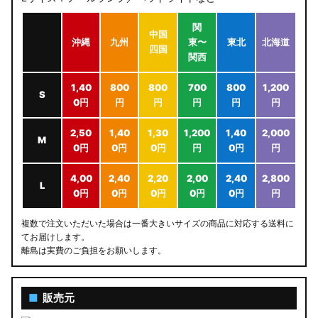
関
中国
沖縄
九州
東〜
東北
北海道
四国
関西
1,40
800
800
700
800
1,200
S
0円
円
円
円
円
円
2,50
1,40
1,30
1,200
1,40
2,000
M
0円
0円
0円
円
0円
円
4,00
2,40
2,20
2,00
2,40
2,800
L
0円
0円
0円
0円
0円
円
複数で注文いただいた場合は一番大きいサイズの商品に対応する送料に
てお届けします。
離島は実費のご負担をお願いします。
■
販売元