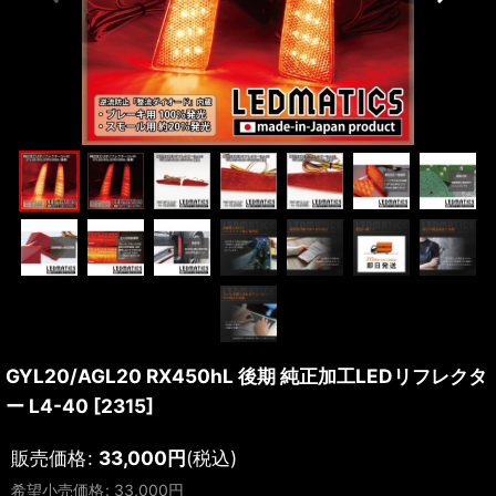
GYL20/AGL20 RX450hL 後期 純正加工LEDリフレクタ
ー L4-40
[
2315
]
販売価格
:
33,000
円
(税込)
希望小売価格
:
33,000
円