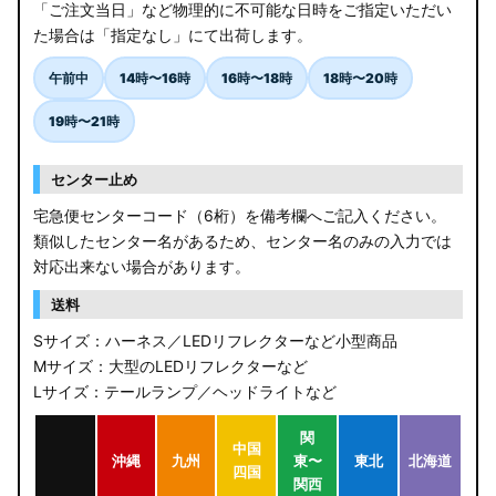
「ご注文当日」など物理的に不可能な日時をご指定いただい
た場合は「指定なし」にて出荷します。
午前中
14時〜16時
16時〜18時
18時〜20時
19時〜21時
センター止め
宅急便センターコード（6桁）を備考欄へご記入ください。
類似したセンター名があるため、センター名のみの入力では
対応出来ない場合があります。
送料
Sサイズ：ハーネス／LEDリフレクターなど小型商品
Mサイズ：大型のLEDリフレクターなど
Lサイズ：テールランプ／ヘッドライトなど
関
中国
沖縄
九州
東〜
東北
北海道
四国
関西