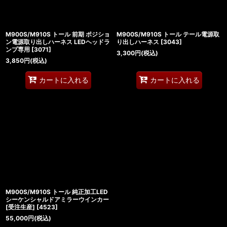
M900S/M910S トール 前期 ポジショ
M900S/M910S トール テール電源取
ン電源取り出しハーネス LEDヘッドラ
り出しハーネス
[
3043
]
ンプ専用
[
3071
]
3,300
円
(税込)
3,850
円
(税込)
カートに入れる
カートに入れる
M900S/M910S トール 純正加工LED
シーケンシャルドアミラーウインカー
[受注生産]
[
4523
]
55,000
円
(税込)