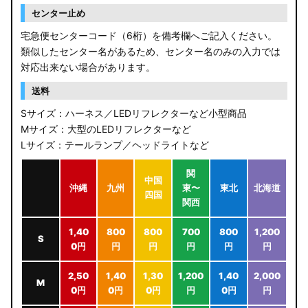
センター止め
宅急便センターコード（6桁）を備考欄へご記入ください。
類似したセンター名があるため、センター名のみの入力では
対応出来ない場合があります。
送料
Sサイズ：ハーネス／LEDリフレクターなど小型商品
Mサイズ：大型のLEDリフレクターなど
Lサイズ：テールランプ／ヘッドライトなど
関
中国
沖縄
九州
東〜
東北
北海道
四国
関西
1,40
800
800
700
800
1,200
S
0円
円
円
円
円
円
2,50
1,40
1,30
1,200
1,40
2,000
M
0円
0円
0円
円
0円
円