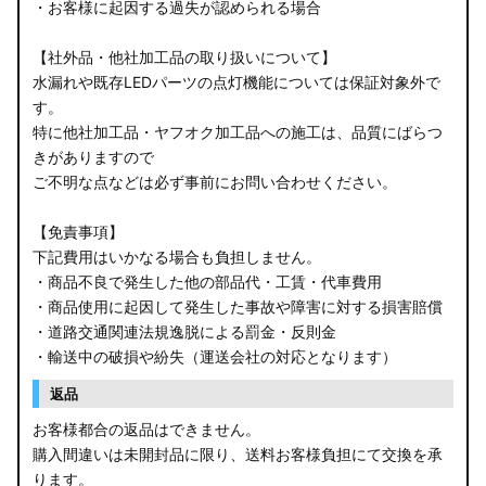
・お客様に起因する過失が認められる場合
【社外品・他社加工品の取り扱いについて】
水漏れや既存LEDパーツの点灯機能については保証対象外で
す。
特に他社加工品・ヤフオク加工品への施工は、品質にばらつ
きがありますので
ご不明な点などは必ず事前にお問い合わせください。
【免責事項】
下記費用はいかなる場合も負担しません。
・商品不良で発生した他の部品代・工賃・代車費用
・商品使用に起因して発生した事故や障害に対する損害賠償
・道路交通関連法規逸脱による罰金・反則金
・輸送中の破損や紛失（運送会社の対応となります）
返品
お客様都合の返品はできません。
購入間違いは未開封品に限り、送料お客様負担にて交換を承
ります。