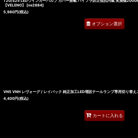
T20/S25 LEDウインカーバルブ カバー搭載 ハイフラ防止抵抗内蔵 実測値200
【VELENO】
[
ve2884
]
5,980
円
(税込)
オプション選択
VN5 VNH レヴォーグ / レイバック 純正加工LED増設テールランプ専用切り替
4,400
円
(税込)
カートに入れる