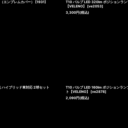
キット（エンブレムカバー）
[
1931
]
T10 バルブ LED 320lm ポジション
【VELENO】
[
ve2053
]
3,300
円
(税込)
の配光 ハイブリッド車対応 2球セット
T10 バルブ LED 160lm ポジション
ト【VELENO】
[
ve2878
]
2,090
円
(税込)