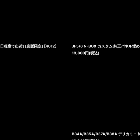
業日程度で出荷] [直販限定]
[
4012
]
JF5/6 N-BOX カスタム 純正パネル
19,800
円
(税込)
B34A/B35A/B37A/B38A デリカ