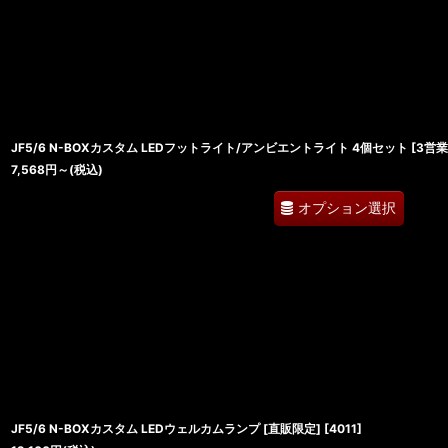
JF5/6 N-BOXカスタム LEDフットライト/アンビエントライト 4個セット [3営
7,568
円
～
(税込)
オプション選択
JF5/6 N-BOXカスタム LEDウェルカムランプ [直販限定]
[
4011
]