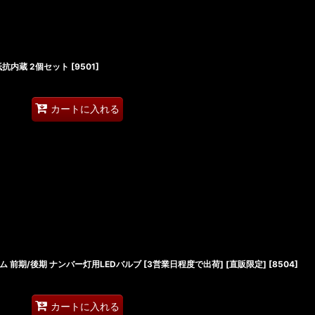
抵抗内蔵 2個セット
[
9501
]
カートに入れる
タム 前期/後期 ナンバー灯用LEDバルブ [3営業日程度で出荷] [直販限定]
[
8504
]
カートに入れる