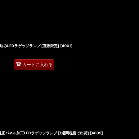
埋め込みLEDラゲッジランプ [直販限定]
[
4001
]
カートに入れる
ミニ 純正パネル加工LEDラゲッジランプ [1週間程度で出荷]
[
4009
]