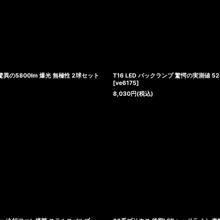
さ驚異の5800lm 爆光 無極性 2球セット
T16 LED バックランプ 驚愕の実測値 5
[
ve6175
]
8,030
円
(税込)