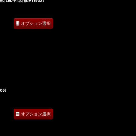
幅灯LED不点灯修理
[
1902
]
オプション選択
05
]
オプション選択