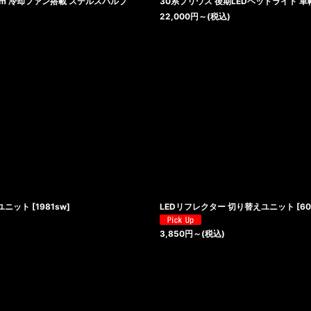
0lm 冷却ファン搭載 ステルスバルブ
30系プリウス 後期LEDヘッドライト 車
22,000
円
～
(税込)
えユニット
[
1981sw
]
LEDリフレクター 切り替えユニット
[
60
3,850
円
～
(税込)