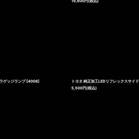
19,800
円
(税込)
EDラゲッジランプ
[
4008
]
トヨタ 純正加工LEDリフレックスサイド
5,500
円
(税込)