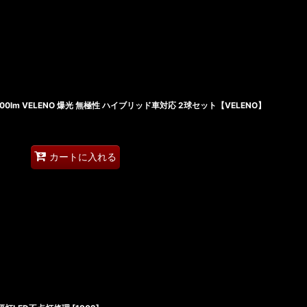
200lm VELENO 爆光 無極性 ハイブリッド車対応 2球セット【VELENO】
カートに入れる