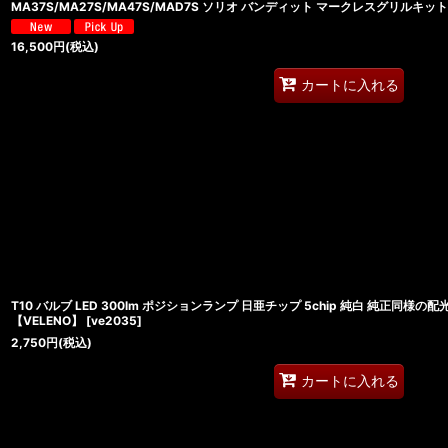
MA37S/MA27S/MA47S/MAD7S ソリオ バンディット マークレスグリル
16,500
円
(税込)
カートに入れる
T10 バルブ LED 300lm ポジションランプ 日亜チップ 5chip 純白 純正同様
【VELENO】
[
ve2035
]
2,750
円
(税込)
カートに入れる