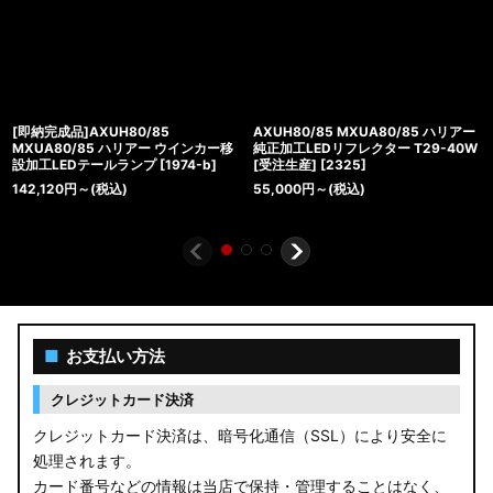
[即納完成品]AXUH80/85
AXUH80/85 MXUA80/85 ハリアー
MXUA80/85 ハリアー ウインカー移
純正加工LEDリフレクター T29-40W
設加工LEDテールランプ
[
1974-b
]
[受注生産]
[
2325
]
142,120
円
～
(税込)
55,000
円
～
(税込)
■
お支払い方法
クレジットカード決済
クレジットカード決済は、暗号化通信（SSL）により安全に
処理されます。
カード番号などの情報は当店で保持・管理することはなく、