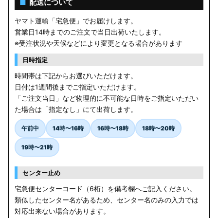
■
配送について
ヤマト運輸「宅急便」でお届けします。
営業日14時までのご注文で当日出荷いたします。
※受注状況や天候などにより変更となる場合があります
日時指定
時間帯は下記からお選びいただけます。
日付は1週間後までご指定いただけます。
「ご注文当日」など物理的に不可能な日時をご指定いただい
た場合は「指定なし」にて出荷します。
午前中
14時〜16時
16時〜18時
18時〜20時
19時〜21時
センター止め
宅急便センターコード（6桁）を備考欄へご記入ください。
類似したセンター名があるため、センター名のみの入力では
対応出来ない場合があります。