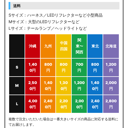
送料
Sサイズ：ハーネス／LEDリフレクターなど小型商品
Mサイズ：大型のLEDリフレクターなど
Lサイズ：テールランプ／ヘッドライトなど
関
中国
沖縄
九州
東〜
東北
北海道
四国
関西
1,40
800
800
700
800
1,200
S
0円
円
円
円
円
円
2,50
1,40
1,30
1,200
1,40
2,000
M
0円
0円
0円
円
0円
円
4,00
2,40
2,20
2,00
2,40
2,800
L
0円
0円
0円
0円
0円
円
複数で注文いただいた場合は一番大きいサイズの商品に対応する送料に
てお届けします。