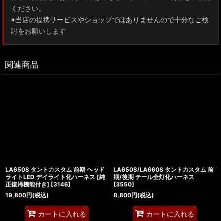
ください。
※当店の提携サービスやショップではありませんので十分なご検
討をお願いします
関連商品
LA650S タントカスタム 前期 ヘッド
LA650S/LA660S タントカスタム 前
ライトLED デイライト化ハーネス [純
期/後期 テール全灯化ハーネス
正復帰機能付き]
[
3146
]
[
3550
]
19,800
円
(税込)
8,800
円
(税込)
カートに入れる
カートに入れる