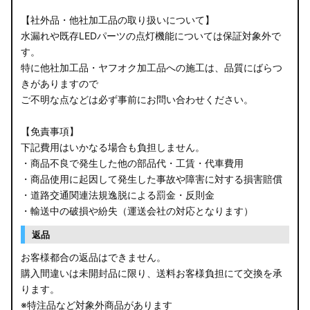
【社外品・他社加工品の取り扱いについて】
水漏れや既存LEDパーツの点灯機能については保証対象外で
す。
特に他社加工品・ヤフオク加工品への施工は、品質にばらつ
きがありますので
ご不明な点などは必ず事前にお問い合わせください。
【免責事項】
下記費用はいかなる場合も負担しません。
・商品不良で発生した他の部品代・工賃・代車費用
・商品使用に起因して発生した事故や障害に対する損害賠償
・道路交通関連法規逸脱による罰金・反則金
・輸送中の破損や紛失（運送会社の対応となります）
返品
お客様都合の返品はできません。
購入間違いは未開封品に限り、送料お客様負担にて交換を承
ります。
※特注品など対象外商品があります