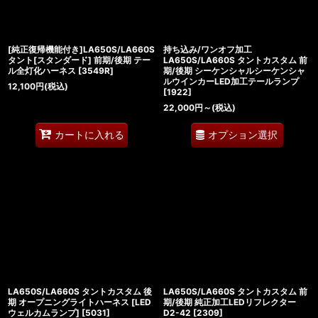
[純正復帰機能付き]LA650S/LA660S
持ち込み/ワンオフ加工
タント[スタンダード] 前期/後期 テー
LA650S/LA660S タントカスタム 前
ル全灯化ハーネス
[
3549R
]
期/後期 シーケンシャルシーケンシャ
ルウインカーLED加工テールランプ
12,100
円
(税込)
[
1922
]
22,000
円
～
(税込)
オプション選択
カートに入れる
LA650S/LA660S タントカスタム 後
LA650S/LA660S タントカスタム 前
期 オープニングライトハーネス [LED
期/後期 純正加工LEDリフレクター
ウェルカムランプ]
[
5031
]
D2-42
[
2309
]