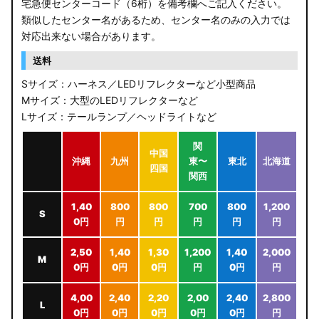
宅急便センターコード（6桁）を備考欄へご記入ください。
類似したセンター名があるため、センター名のみの入力では
対応出来ない場合があります。
送料
Sサイズ：ハーネス／LEDリフレクターなど小型商品
Mサイズ：大型のLEDリフレクターなど
Lサイズ：テールランプ／ヘッドライトなど
関
中国
沖縄
九州
東〜
東北
北海道
四国
関西
1,40
800
800
700
800
1,200
S
0円
円
円
円
円
円
2,50
1,40
1,30
1,200
1,40
2,000
M
0円
0円
0円
円
0円
円
4,00
2,40
2,20
2,00
2,40
2,800
L
0円
0円
0円
0円
0円
円