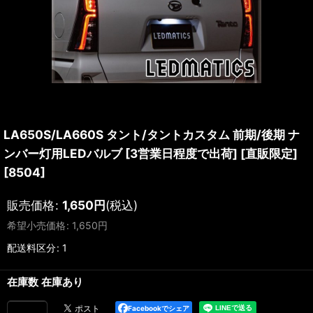
LA650S/LA660S タント/タントカスタム 前期/後期 ナ
ンバー灯用LEDバルブ [3営業日程度で出荷] [直販限定]
[
8504
]
販売価格
:
1,650
円
(税込)
希望小売価格
:
1,650
円
配送料区分
:
1
在庫数 在庫あり
Facebookでシェア