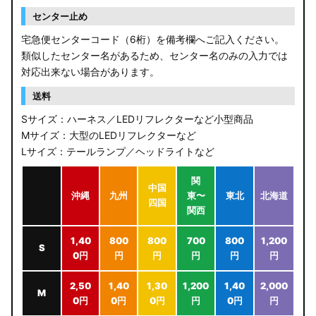
センター止め
宅急便センターコード（6桁）を備考欄へご記入ください。
類似したセンター名があるため、センター名のみの入力では
対応出来ない場合があります。
送料
Sサイズ：ハーネス／LEDリフレクターなど小型商品
Mサイズ：大型のLEDリフレクターなど
Lサイズ：テールランプ／ヘッドライトなど
関
中国
沖縄
九州
東〜
東北
北海道
四国
関西
1,40
800
800
700
800
1,200
S
0円
円
円
円
円
円
2,50
1,40
1,30
1,200
1,40
2,000
M
0円
0円
0円
円
0円
円