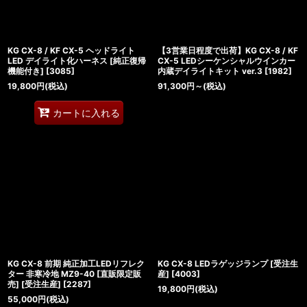
KG CX-8 / KF CX-5 ヘッドライト
【3営業日程度で出荷】KG CX-8 / KF
LED デイライト化ハーネス [純正復帰
CX-5 LEDシーケンシャルウインカー
機能付き]
[
3085
]
内蔵デイライトキット ver.3
[
1982
]
19,800
円
(税込)
91,300
円
～
(税込)
カートに入れる
KG CX-8 前期 純正加工LEDリフレク
KG CX-8 LEDラゲッジランプ [受注生
ター 非寒冷地 MZ9-40 [直販限定販
産]
[
4003
]
売] [受注生産]
[
2287
]
19,800
円
(税込)
55,000
円
(税込)