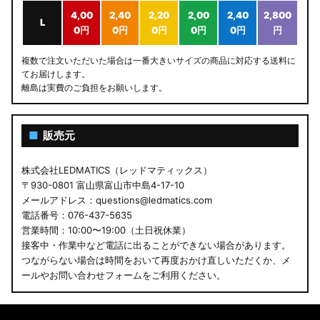
4,00
2,40
2,20
2,00
2,40
2,800
L
0円
0円
0円
0円
0円
円
複数で注文いただいた場合は一番大きいサイズの商品に対応する送料に
てお届けします。
離島は実費のご負担をお願いします。
■
販売元
株式会社LEDMATICS（レッドマティックス）
〒930-0801 富山県富山市中島4-17-10
メールアドレス：questions@ledmatics.com
電話番号：076-437-5635
営業時間：10:00〜19:00（土日祝休業）
接客中・作業中など電話に出ることができない場合があります。
つながらない場合は時間をおいて再度おかけ直しいただくか、メ
ールやお問い合わせフォームをご利用ください。