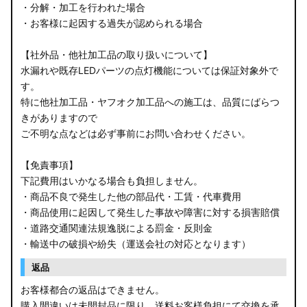
・分解・加工を行われた場合
・お客様に起因する過失が認められる場合
【社外品・他社加工品の取り扱いについて】
水漏れや既存LEDパーツの点灯機能については保証対象外で
す。
特に他社加工品・ヤフオク加工品への施工は、品質にばらつ
きがありますので
ご不明な点などは必ず事前にお問い合わせください。
【免責事項】
下記費用はいかなる場合も負担しません。
・商品不良で発生した他の部品代・工賃・代車費用
・商品使用に起因して発生した事故や障害に対する損害賠償
・道路交通関連法規逸脱による罰金・反則金
・輸送中の破損や紛失（運送会社の対応となります）
返品
お客様都合の返品はできません。
購入間違いは未開封品に限り、送料お客様負担にて交換を承