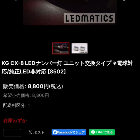
KG CX-8 LEDナンバー灯 ユニット交換タイプ ※電球対
応/純正LED非対応
[
8502
]
販売価格
:
8,800
円
(税込)
希望小売価格
:
8,800
円
配送料区分
:
1
在庫わずか
Facebookでシェア