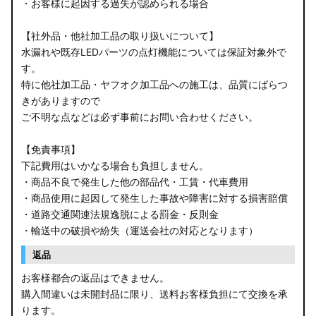
・お客様に起因する過失が認められる場合
【社外品・他社加工品の取り扱いについて】
水漏れや既存LEDパーツの点灯機能については保証対象外で
す。
特に他社加工品・ヤフオク加工品への施工は、品質にばらつ
きがありますので
ご不明な点などは必ず事前にお問い合わせください。
【免責事項】
下記費用はいかなる場合も負担しません。
・商品不良で発生した他の部品代・工賃・代車費用
・商品使用に起因して発生した事故や障害に対する損害賠償
・道路交通関連法規逸脱による罰金・反則金
・輸送中の破損や紛失（運送会社の対応となります）
返品
お客様都合の返品はできません。
購入間違いは未開封品に限り、送料お客様負担にて交換を承
ります。