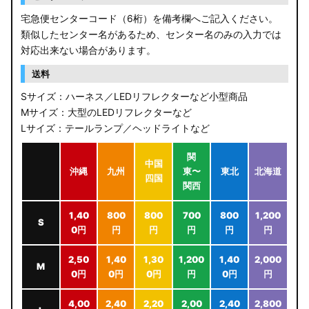
宅急便センターコード（6桁）を備考欄へご記入ください。
類似したセンター名があるため、センター名のみの入力では
対応出来ない場合があります。
送料
Sサイズ：ハーネス／LEDリフレクターなど小型商品
Mサイズ：大型のLEDリフレクターなど
Lサイズ：テールランプ／ヘッドライトなど
関
中国
沖縄
九州
東〜
東北
北海道
四国
関西
1,40
800
800
700
800
1,200
S
0円
円
円
円
円
円
2,50
1,40
1,30
1,200
1,40
2,000
M
0円
0円
0円
円
0円
円
4,00
2,40
2,20
2,00
2,40
2,800