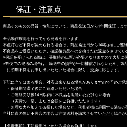
保証・注意点
商品そのものの品質・性能について、商品発送日から1年間保証しま
全品動作確認を行ってから発送を行います。
不点灯など不良が認められる場合は、商品発送日から1年以内にご連
不良品をご返送いただき、確認後良品への交換または返金をさせてい
※保証を受けられる際は、受取時の伝票が必要となりますので大切に
※郵便での発送の場合は、輸送中の損害が一切補償されないため、製
に初期不良をお申し出いただいた場合に限り、交換に応じます。
下記に当てはまる場合、対応出来かねる場合がありますので予めご承
・保証期間満了後にご連絡いただいた場合
・ご連絡受領後14日以内に不良品を返送いただけない場合
（実費の一部、または全額をご負担いただきます）
・無理な力を加えて破損した場合など、落札者様に起因する過失が
当社に責の無い不具合の場合は往復送料を請求させていただく場合が
【免責事項】下記費用はいかなる場合も負担しません。