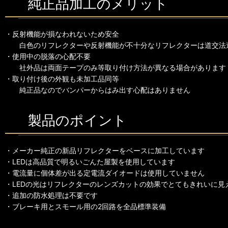
純正品加工のメリット
・反射機能が損なわれないため安全
白色のリフレクターや反射機能が不十分なリフレクターは道交法
・使用中の脱落の心配不要
社外品は両面テープのみ等取り付け方法が異なる場合があります
・取り付け後の外観も未加工品同等
純正品なのでバンパーからはみ出す心配はありません
製品のポイント
・メーカー純正の新品リフレクターをベースに加工しています
・LEDは高品質で明るいごんた屋製を使用しています
・電流量に個体差が出る定電流ダイオードは使用していません
・LEDの光はリフレクターのレンズカットの効果でとてもきれいに見
・追加の防水処理は不要です
・ブレーキ用とスモール用の2回路を全品標準装備