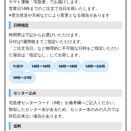
ヤマト運輸「宅急便」でお届けします。
営業日14時までのご注文で当日出荷いたします。
※受注状況や天候などにより変更となる場合があります
日時指定
時間帯は下記からお選びいただけます。
日付は1週間後までご指定いただけます。
「ご注文当日」など物理的に不可能な日時をご指定いただい
た場合は「指定なし」にて出荷します。
午前中
14時〜16時
16時〜18時
18時〜20時
19時〜21時
センター止め
宅急便センターコード（6桁）を備考欄へご記入ください。
類似したセンター名があるため、センター名のみの入力では
対応出来ない場合があります。
送料