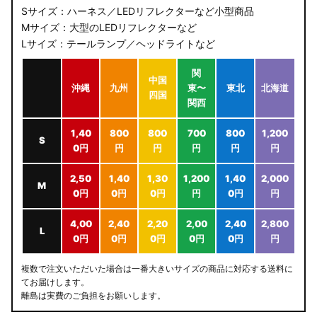
Sサイズ：ハーネス／LEDリフレクターなど小型商品
Mサイズ：大型のLEDリフレクターなど
Lサイズ：テールランプ／ヘッドライトなど
関
中国
沖縄
九州
東〜
東北
北海道
四国
関西
1,40
800
800
700
800
1,200
S
0円
円
円
円
円
円
2,50
1,40
1,30
1,200
1,40
2,000
M
0円
0円
0円
円
0円
円
4,00
2,40
2,20
2,00
2,40
2,800
L
0円
0円
0円
0円
0円
円
複数で注文いただいた場合は一番大きいサイズの商品に対応する送料に
てお届けします。
離島は実費のご負担をお願いします。