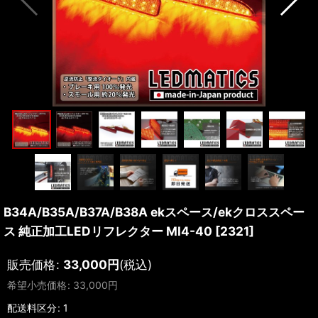
B34A/B35A/B37A/B38A ekスペース/ekクロススペー
ス 純正加工LEDリフレクター MI4-40
[
2321
]
販売価格
:
33,000
円
(税込)
希望小売価格
:
33,000
円
配送料区分
:
1