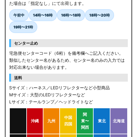
た場合は「指定なし」にて出荷します。
午前中
14時〜16時
16時〜18時
18時〜20時
19時〜21時
センター止め
宅急便センターコード（6桁）を備考欄へご記入ください。
類似したセンター名があるため、センター名のみの入力では
対応出来ない場合があります。
送料
Sサイズ：ハーネス／LEDリフレクターなど小型商品
Mサイズ：大型のLEDリフレクターなど
Lサイズ：テールランプ／ヘッドライトなど
関
中国
沖縄
九州
東〜
東北
北海道
四国
関西