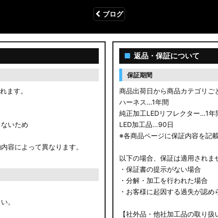
ブログ
■
返品・保証について
保証期間
されます。
商品出荷日から商品カテゴリご
ハーネス…1年間
純正加工LEDリフレクター…1年
きないため
LED加工品…90日
※各商品ページに保証内容を記
約内容によって異なります。
以下の場合、保証は適用されま
・保証書の提示がない場合
・分解・加工を行われた場合
・お客様に起因する過失が認め
さい。
【社外品・他社加工品の取り扱