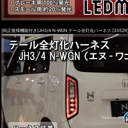
[純正復帰機能付き]JH3/4 N-WGN テール全灯化ハーネス [3552R