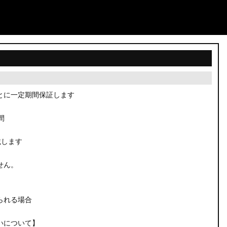
とに一定期間保証します
間
載します
せん。
られる場合
いについて】