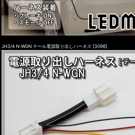
JH3/4 N-WGN テール電源取り出しハーネス [3098]