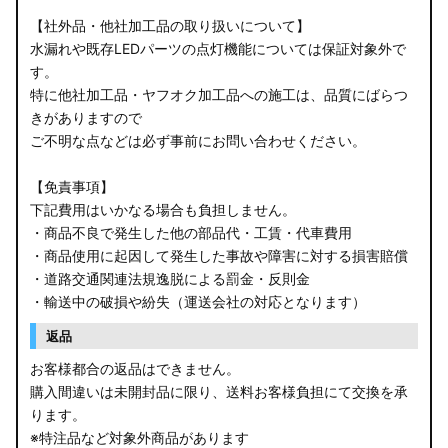
【社外品・他社加工品の取り扱いについて】
水漏れや既存LEDパーツの点灯機能については保証対象外で
す。
特に他社加工品・ヤフオク加工品への施工は、品質にばらつ
きがありますので
ご不明な点などは必ず事前にお問い合わせください。
【免責事項】
下記費用はいかなる場合も負担しません。
・商品不良で発生した他の部品代・工賃・代車費用
・商品使用に起因して発生した事故や障害に対する損害賠償
・道路交通関連法規逸脱による罰金・反則金
・輸送中の破損や紛失（運送会社の対応となります）
返品
お客様都合の返品はできません。
購入間違いは未開封品に限り、送料お客様負担にて交換を承
ります。
※特注品など対象外商品があります