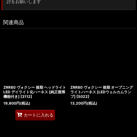
討をお願いします
関連商品
ZRR80 ヴォクシー 後期 ヘッドライト
ZRR80 ヴォクシー 後期 オープニング
LED デイライト化ハーネス [純正復帰
ライトハーネス [LEDウェルカムラン
機能付き]
[
3112
]
プ]
[
5022
]
19,800
円
(税込)
13,200
円
(税込)
カートに入れる