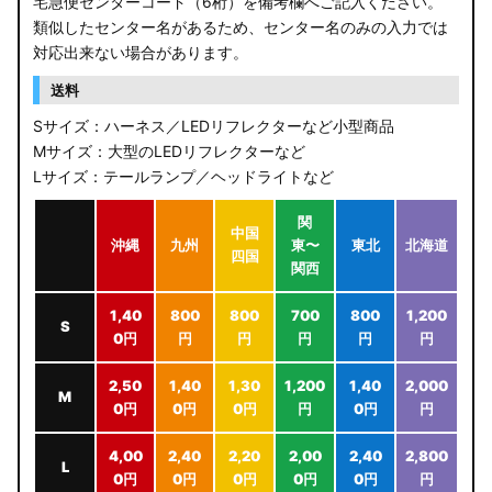
宅急便センターコード（6桁）を備考欄へご記入ください。
類似したセンター名があるため、センター名のみの入力では
対応出来ない場合があります。
送料
Sサイズ：ハーネス／LEDリフレクターなど小型商品
Mサイズ：大型のLEDリフレクターなど
Lサイズ：テールランプ／ヘッドライトなど
関
中国
沖縄
九州
東〜
東北
北海道
四国
関西
1,40
800
800
700
800
1,200
S
0円
円
円
円
円
円
2,50
1,40
1,30
1,200
1,40
2,000
M
0円
0円
0円
円
0円
円
4,00
2,40
2,20
2,00
2,40
2,800
L
0円
0円
0円
0円
0円
円