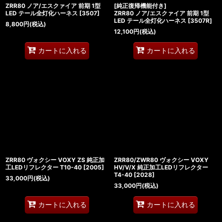
ZRR80 ノア/エスクァイア 前期 1型
[純正復帰機能付き]
LED テール全灯化ハーネス
[
3507
]
ZRR80 ノア/エスクァイア 前期 1型
LED テール全灯化ハーネス
[
3507R
]
8,800
円
(税込)
12,100
円
(税込)
カートに入れる
カートに入れる
ZRR80 ヴォクシー VOXY ZS 純正加
ZRR80/ZWR80 ヴォクシー VOXY
工LEDリフレクター T10-40
[
2005
]
HV/V/X 純正加工LEDリフレクター
T4-40
[
2028
]
33,000
円
(税込)
33,000
円
(税込)
カートに入れる
カートに入れる