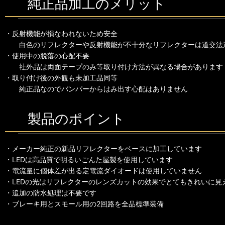
純正品加工のメリット
・反射機能が損なわれないため安全
白色のリフレクターや反射機能が不十分なリフレクターは道交法
・使用中の脱落の心配不要
社外品は両面テープのみ等取り付け方法が異なる場合があります
・取り付け後の外観も未加工品同等
純正品なのでバンパーからはみ出す心配はありません
製品のポイント
・メーカー純正の新品リフレクターをベースに加工しています
・LEDは高品質で明るいごんた屋製を使用しています
・電流量に個体差が出る定電流ダイオードは使用していません
・LEDの光はリフレクターのレンズカットの効果でとてもきれいに見
・追加の防水処理は不要です
・ブレーキ用とスモール用の2回路を全品標準装備