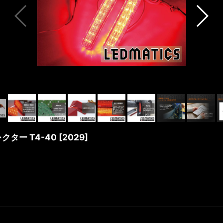
レクター T4-40
[
2029
]