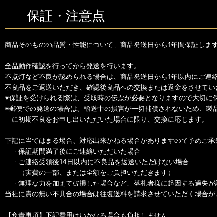
保証・注意点
商品そのものの品質・性能について、商品発送日から1年間保証しま
全品動作確認を行ってから発送を行います。
不点灯など不良が認められる場合は、商品発送日から1年以内にご連
不良品をご返送いただき、確認後良品への交換または返金をさせてい
※保証を受けられる際は、受取時の伝票が必要となりますので大切に
※郵便での発送の場合は、輸送中の損害が一切補償されないため、製
に初期不良をお申し出いただいた場合に限り、交換に応じます。
下記に当てはまる場合、対応出来かねる場合がありますので予めご承
・保証期間満了後にご連絡いただいた場合
・ご連絡受領後14日以内に不良品を返送いただけない場合
（実費の一部、または全額をご負担いただきます）
・無理な力を加えて破損した場合など、落札者様に起因する過失が
当社に責の無い不具合の場合は往復送料を請求させていただく場合が
【免責事項】下記費用はいかなる場合も負担しません。