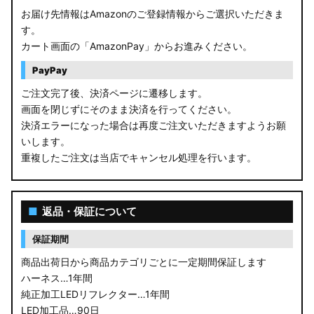
お届け先情報はAmazonのご登録情報からご選択いただきま
す。
カート画面の「AmazonPay」からお進みください。
PayPay
ご注文完了後、決済ページに遷移します。
画面を閉じずにそのまま決済を行ってください。
決済エラーになった場合は再度ご注文いただきますようお願
いします。
重複したご注文は当店でキャンセル処理を行います。
■
返品・保証について
保証期間
商品出荷日から商品カテゴリごとに一定期間保証します
ハーネス…1年間
純正加工LEDリフレクター…1年間
LED加工品…90日