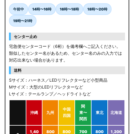
午前中
14時〜16時
16時〜18時
18時〜20時
19時〜21時
センター止め
宅急便センターコード（6桁）を備考欄へご記入ください。
類似したセンター名があるため、センター名のみの入力では
対応出来ない場合があります。
送料
Sサイズ：ハーネス／LEDリフレクターなど小型商品
Mサイズ：大型のLEDリフレクターなど
Lサイズ：テールランプ／ヘッドライトなど
関
中国
沖縄
九州
東〜
東北
北海道
四国
関西
1,40
800
800
700
800
1,200