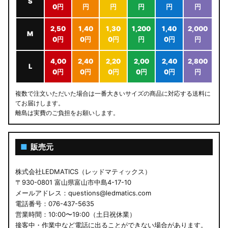
S
0円
円
円
円
円
円
2,50
1,40
1,30
1,200
1,40
2,000
M
0円
0円
0円
円
0円
円
4,00
2,40
2,20
2,00
2,40
2,800
L
0円
0円
0円
0円
0円
円
複数で注文いただいた場合は一番大きいサイズの商品に対応する送料に
てお届けします。
離島は実費のご負担をお願いします。
■
販売元
株式会社LEDMATICS（レッドマティックス）
〒930-0801 富山県富山市中島4-17-10
メールアドレス：questions@ledmatics.com
電話番号：076-437-5635
営業時間：10:00〜19:00（土日祝休業）
接客中・作業中など電話に出ることができない場合があります。