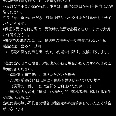
全品動作確認を行ってから発送を行います。
不点灯など不良が認められる場合は、商品発送日から1年以内にご連
絡ください。
不良品をご返送いただき、確認後良品への交換または返金をさせて
いただきます。
※保証を受けられる際は、受取時の伝票が必要となりますので大切
に保管ください。
※郵便での発送の場合は、輸送中の損害が一切補償されないため、
製品発送日含め7日以内
に初期不良をお申し出いただいた場合に限り、交換に応じます。
下記に当てはまる場合、対応出来かねる場合がありますので予めご
承知おきください。
・保証期間満了後にご連絡いただいた場合
・ご連絡受領後14日以内に不良品を返送いただけない場合
（実費の一部、または全額をご負担いただきます）
・無理な力を加えて破損した場合など、落札者様に起因する過失
が認められる場合
当社に責の無い不具合の場合は往復送料を請求させていただく場合
がございます。