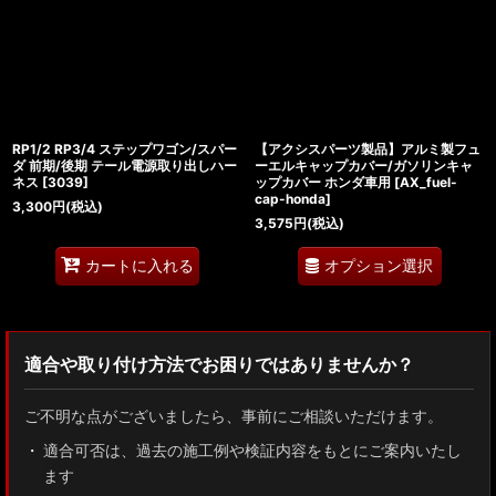
RP1/2 RP3/4 ステップワゴン/スパー
【アクシスパーツ製品】アルミ製フュ
ダ 前期/後期 テール電源取り出しハー
ーエルキャップカバー/ガソリンキャ
ネス
[
3039
]
ップカバー ホンダ車用
[
AX_fuel-
cap-honda
]
3,300
円
(税込)
3,575
円
(税込)
オプション選択
カートに入れる
適合や取り付け方法でお困りではありませんか？
ご不明な点がございましたら、事前にご相談いただけます。
適合可否は、過去の施工例や検証内容をもとにご案内いたし
ます