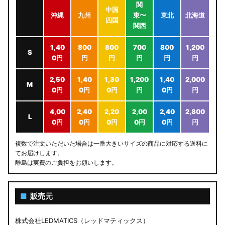
関
中国
沖縄
九州
東〜
東北
北海道
四国
関西
1,40
800
800
700
800
1,200
S
0円
円
円
円
円
円
2,50
1,40
1,30
1,200
1,40
2,000
M
0円
0円
0円
円
0円
円
4,00
2,40
2,20
2,00
2,40
2,800
L
0円
0円
0円
0円
0円
円
複数で注文いただいた場合は一番大きいサイズの商品に対応する送料に
てお届けします。
離島は実費のご負担をお願いします。
■
販売元
株式会社LEDMATICS（レッドマティックス）